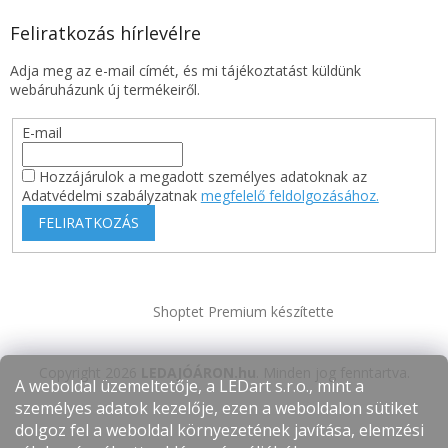
Feliratkozás hírlevélre
Adja meg az e-mail címét, és mi tájékoztatást küldünk
webáruházunk új termékeiről.
E-mail
Hozzájárulok a megadott személyes adatoknak az
Adatvédelmi szabályzatnak
megfelelő feldolgozásához.
FELIRATKOZÁS
Shoptet Premium készítette
Copyright 2026
LEDAJÓÁRON.hu
. Minden jog fenntartva.
A weboldal üzemeltetője, a LEDart s.r.o., mint a
személyes adatok kezelője, ezen a weboldalon sütiket
dolgoz fel a weboldal környezetének javítása, elemzési