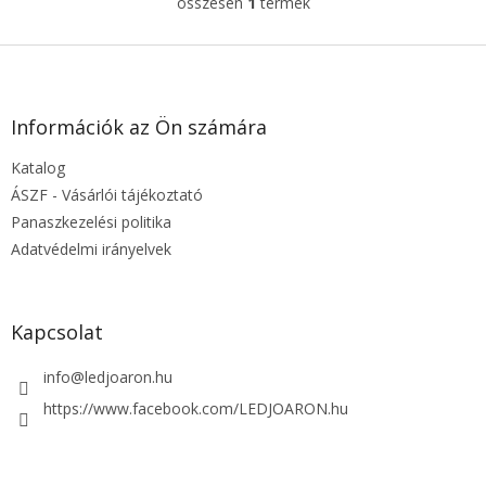
összesen
1
termék
L
i
s
L
t
á
a
b
i
l
Információk az Ön számára
r
é
á
Katalog
c
n
y
ÁSZF - Vásárlói tájékoztató
í
Panaszkezelési politika
t
Adatvédelmi irányelvek
á
s
e
l
Kapcsolat
e
m
info
@
ledjoaron.hu
e
i
https://www.facebook.com/LEDJOARON.hu