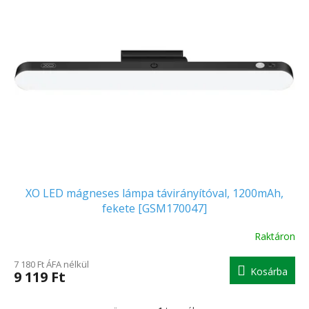
d
m
e
é
z
k
é
e
s
k
e
l
i
s
t
á
j
a
XO LED mágneses lámpa távirányítóval, 1200mAh,
fekete [GSM170047]
Raktáron
7 180 Ft ÁFA nélkül
Kosárba
9 119 Ft