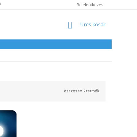
POLITIKA
ADATVÉDELMI IRÁNYELVEK
Bejelentkezés
KOSÁR
Üres kosár
összesen
2
termék