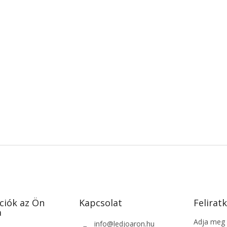
ciók az Ön
Kapcsolat
Feliratk
a
Adja meg a
info
@
ledjoaron.hu