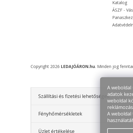
Katalog
ÁSZF - Vás
Panaszkeze
Adatvédelm
Copyright 2026
LEDAJÓÁRON.hu
. Minden jog fennta
A weboldal 
adatok keze
Szállítási és fizetési lehetőségek
weboldal kö
reklámozás 
A weboldal
Fényhőmérsékletek
használatá
Üzlet értékelése