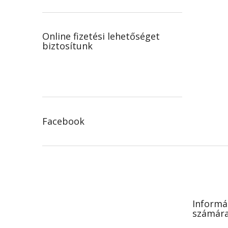
Online fizetési lehetőséget
biztosítunk
Facebook
L
á
b
l
é
Informá
c
számár