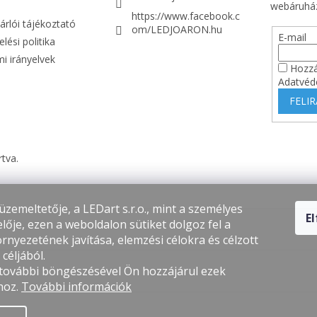
webáruház
https://www.facebook.c
árlói tájékoztató
om/LEDJOARON.hu
E-mail
lési politika
i irányelvek
Hozzá
Adatvéd
FELI
rtva.
üzemeltetője, a LEDart s.r.o., mint a személyes
E
lője, ezen a weboldalon sütiket dolgoz fel a
rnyezetének javítása, elemzési célokra és célzott
céljából.
 további böngészésével Ön hozzájárul ezek
hoz.
További információk