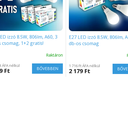
ED izzó 8.5W, 806lm, A60, 3
E27 LED izzó 8.5W, 806lm, A
 csomag, 1+2 gratis!
db-os csomag
Raktáron
Ft ÁFA nélkül
1 716 Ft ÁFA nélkül
BŐVEBBEN
BŐVE
9 Ft
2 179 Ft
L
i
s
t
a
i
r
á
n