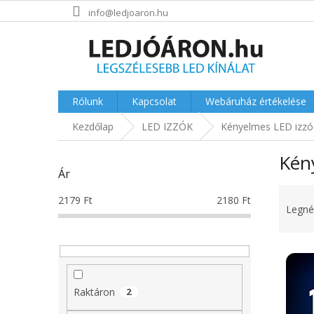
Ugrás
info@ledjoaron.hu
a
fő
tartalomhoz
Rólunk
Kapcsolat
Webáruház értékelése
Kezdőlap
LED IZZÓK
Kényelmes LED izz
O
Kén
l
Ár
d
T
a
2179
Ft
2180
Ft
e
l
Legné
r
s
m
ó
T
é
p
e
k
a
r
e
n
Raktáron
2
m
k
e