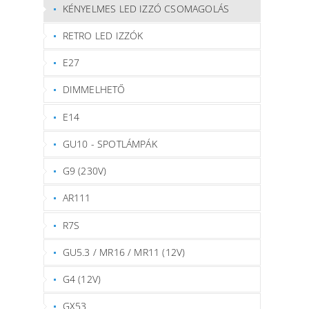
KÉNYELMES LED IZZÓ CSOMAGOLÁS
RETRO LED IZZÓK
E27
DIMMELHETŐ
E14
GU10 - SPOTLÁMPÁK
G9 (230V)
AR111
R7S
GU5.3 / MR16 / MR11 (12V)
G4 (12V)
GX53