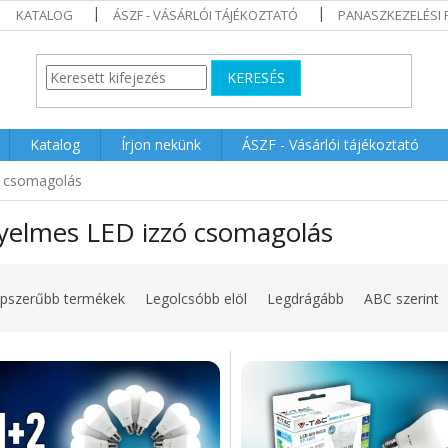
KATALOG
ÁSZF - VÁSÁRLÓI TÁJÉKOZTATÓ
PANASZKEZELÉSI 
KERESÉS
Katalog
Írjon nekünk
ÁSZF - Vásárlói tájékoztató
ó csomagolás
yelmes LED izzó csomagolás
pszerűbb termékek
Legolcsóbb elöl
Legdrágább
ABC szerint