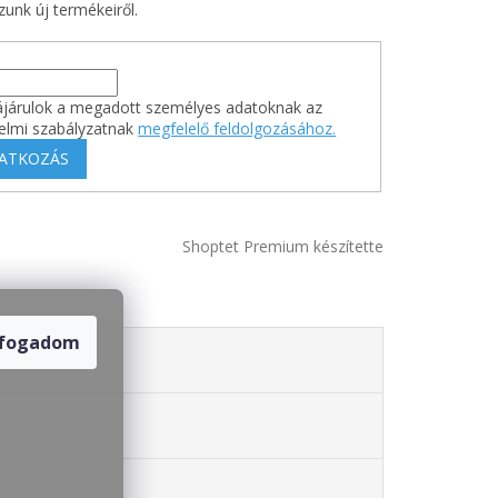
unk új termékeiről.
járulok a megadott személyes adatoknak az
elmi szabályzatnak
megfelelő feldolgozásához.
RATKOZÁS
Shoptet Premium készítette
lfogadom