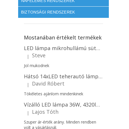
NAPELEMES RENDSZEREK
BIZTONSÁGI RENDSZEREK
Mostanában értékelt termékek
LED lámpa mikrohullámú sütővel és fényérzékelővel 18W, 1830lm, IP44, 4000K, kerek, fehér keret/2-PACK!
Steve
|
A termék értékelése 5-ből 5 csillag.
Jol mukodnek
Hátsó 14xLED teherautó lámpa, 12V, bal vagy jobb oldali vagy jobb oldali/2-PACK! [L1070-BL]
David Róbert
|
A termék értékelése 5-ből 5 csillag.
Tökéletes ajánlom mindenkinek
Vízálló LED lámpa 36W, 4320lm (120lm/W), IP65, 120cm, 5+7 gratis!
Lajos Tóth
|
A termék értékelése 5-ből 5 csillag.
Szuper ár-érték arány. Minden rendben
volt a vásárlásnál.