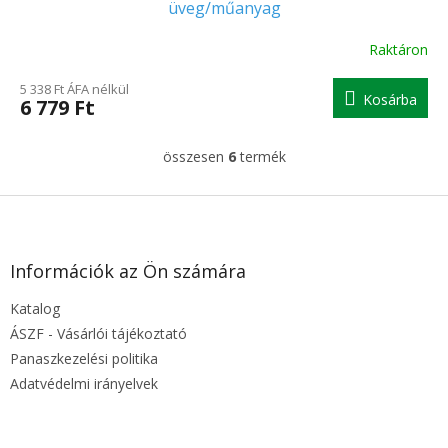
üveg/műanyag
Raktáron
5 338 Ft ÁFA nélkül
Kosárba
6 779 Ft
összesen
6
termék
L
i
s
L
t
á
a
b
i
l
Információk az Ön számára
r
é
á
Katalog
c
n
y
ÁSZF - Vásárlói tájékoztató
í
Panaszkezelési politika
t
Adatvédelmi irányelvek
á
s
e