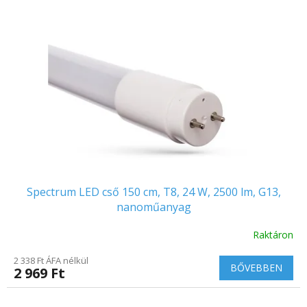
d
m
e
é
z
k
é
e
s
k
e
l
i
s
t
á
j
a
Spectrum LED cső 150 cm, T8, 24 W, 2500 lm, G13,
nanoműanyag
Raktáron
2 338 Ft ÁFA nélkül
BŐVEBBEN
2 969 Ft