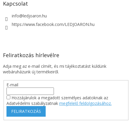
l
Kapcsolat
e
m
info
@
ledjoaron.hu
e
i
https://www.facebook.com/LEDJOARON.hu
Feliratkozás hírlevélre
Adja meg az e-mail címét, és mi tájékoztatást küldünk
webáruházunk új termékeiről.
E-mail
Hozzájárulok a megadott személyes adatoknak az
Adatvédelmi szabályzatnak
megfelelő feldolgozásához.
FELIRATKOZÁS