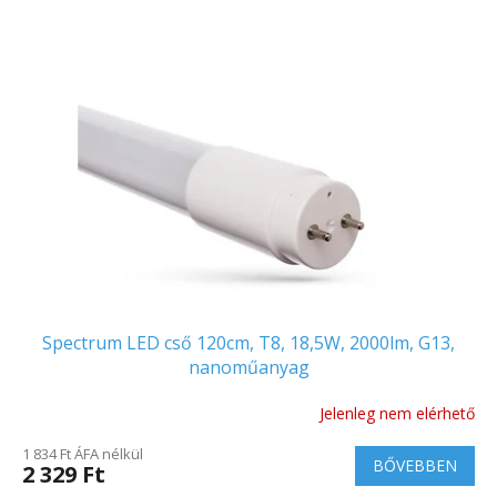
Spectrum LED cső 120cm, T8, 18,5W, 2000lm, G13,
nanoműanyag
Jelenleg nem elérhető
1 834 Ft ÁFA nélkül
BŐVEBBEN
2 329 Ft