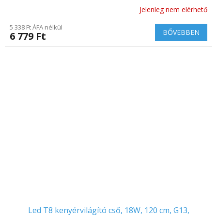
Jelenleg nem elérhető
A
termék
5 338 Ft ÁFA nélkül
átlagos
BŐVEBBEN
6 779 Ft
értékelése
5-
ből
5.0
csillag.
Led T8 kenyérvilágító cső, 18W, 120 cm, G13,