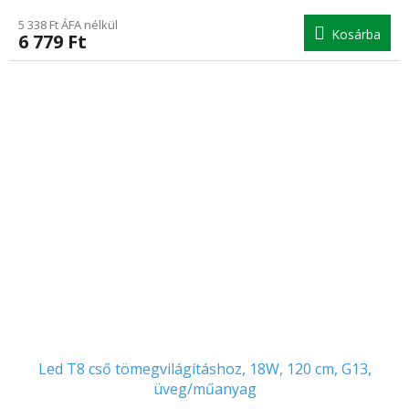
5 338 Ft ÁFA nélkül
Kosárba
6 779 Ft
Led T8 cső tömegvilágításhoz, 18W, 120 cm, G13,
üveg/műanyag