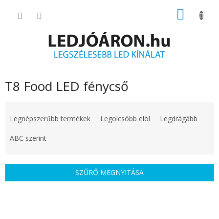
Ugrás
KOSÁR
a
fő
tartalomhoz
T8 Food LED fénycső
T
e
Legnépszerűbb termékek
Legolcsóbb elöl
Legdrágább
r
m
ABC szerint
é
k
e
SZŰRŐ MEGNYITÁSA
k
r
T
e
e
n
r