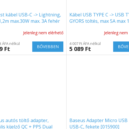
st kábel USB-C -> Lightning,
Kábel USB TYPE C -> USB T
1,2m max.30W max. 3A fehér
GYORS töltés, max 5A max
1 w]
1m fekete
Jelenleg nem elérhető
Jelenleg nem 
Ft ÁFA nélkül
4 007 Ft ÁFA nélkül
BŐVEBBEN
BŐVE
9 Ft
5 089 Ft
s autós töltő adapter,
Baseus Adapter Micro USB 
ális kijelző QC + PPS Dual
USB-C, fekete [015900]