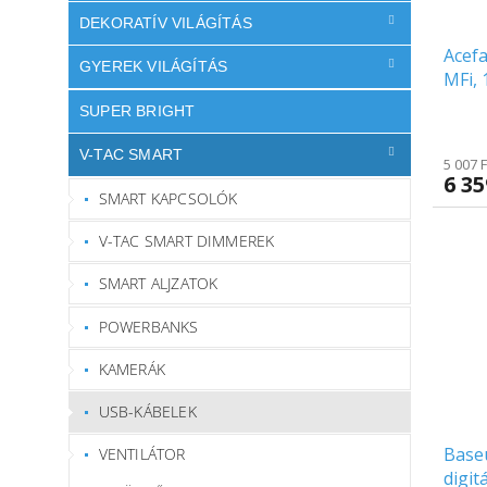
DEKORATÍV VILÁGÍTÁS
Acefa
GYEREK VILÁGÍTÁS
MFi, 
[C3-0
SUPER BRIGHT
V-TAC SMART
5 007 
6 35
SMART KAPCSOLÓK
V-TAC SMART DIMMEREK
SMART ALJZATOK
POWERBANKS
KAMERÁK
USB-KÁBELEK
Baseu
VENTILÁTOR
digit