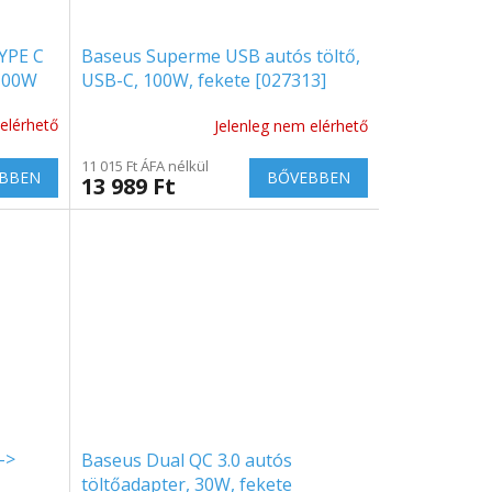
YPE C
Baseus Superme USB autós töltő,
 100W
USB-C, 100W, fekete [027313]
elérhető
Jelenleg nem elérhető
11 015 Ft ÁFA nélkül
BBEN
BŐVEBBEN
13 989 Ft
->
Baseus Dual QC 3.0 autós
töltőadapter, 30W, fekete