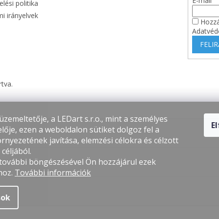
E-mail
lési politika
i irányelvek
Hozzá
Adatvéd
FELI
rtva.
üzemeltetője, a LEDart s.r.o., mint a személyes
E
lője, ezen a weboldalon sütiket dolgoz fel a
rnyezetének javítása, elemzési célokra és célzott
céljából.
 további böngészésével Ön hozzájárul ezek
hoz.
További információk
sok