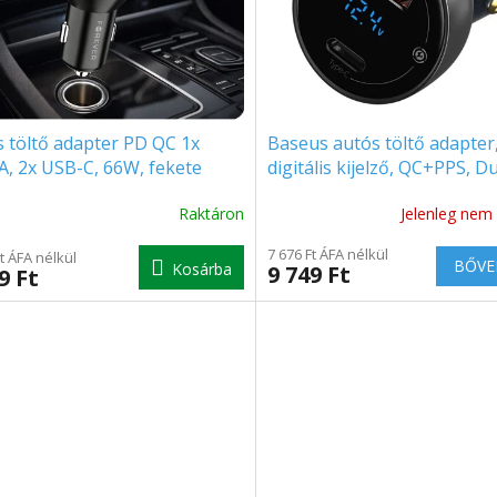
 töltő adapter PD QC 1x
Baseus autós töltő adapter
, 2x USB-C, 66W, fekete
digitális kijelző, QC+PPS, D
194957]
Quick, 65 W, szürke [02288
Raktáron
Jelenleg nem 
7 676 Ft ÁFA nélkül
Ft ÁFA nélkül
BŐVE
Kosárba
9 749 Ft
9 Ft