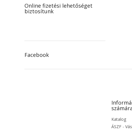
Online fizetési lehetőséget
biztosítunk
Facebook
L
á
b
l
é
Informá
c
számár
Katalog
ÁSZF - Vás