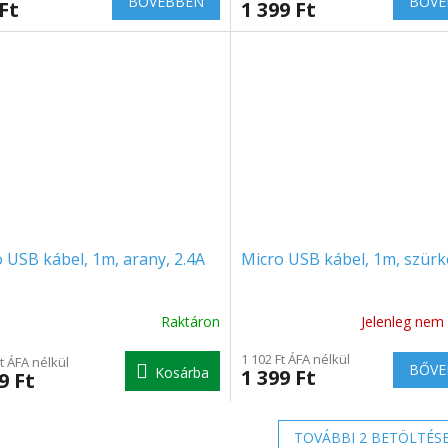
BŐVEBBEN
BŐVE
Ft
1 399 Ft
értékelése
5-
ből
5.0
csillag.
 USB kábel, 1m, arany, 2.4A
Micro USB kábel, 1m, szürk
Raktáron
Jelenleg nem 
1 102 Ft ÁFA nélkül
Ft ÁFA nélkül
BŐVE
Kosárba
1 399 Ft
9 Ft
TOVÁBBI 2 BETÖLTÉS