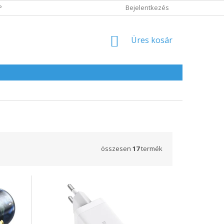
POLITIKA
ADATVÉDELMI IRÁNYELVEK
Bejelentkezés
KOSÁR
Üres kosár
összesen
17
termék