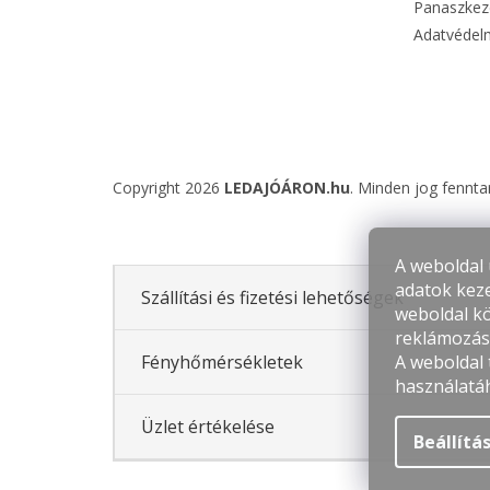
Panaszkeze
Adatvédelm
Copyright 2026
LEDAJÓÁRON.hu
. Minden jog fennta
A weboldal 
adatok keze
Szállítási és fizetési lehetőségek
weboldal kö
reklámozás 
A weboldal
Fényhőmérsékletek
használatá
Üzlet értékelése
Beállítá