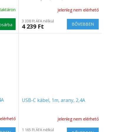
Raktáron
Jelenleg nem elérhető
A
termék
3 338 Ft ÁFA nélkül
átlagos
BŐVEBBEN
osárba
4 239 Ft
értékelése
5-
ből
5.0
csillag.
4A
USB-C kábel, 1m, arany, 2,4A
elérhető
Jelenleg nem elérhető
1 165 Ft ÁFA nélkül