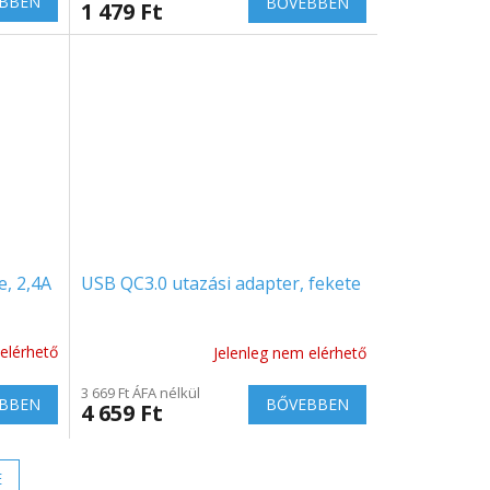
BBEN
BŐVEBBEN
1 479 Ft
e, 2,4A
USB QC3.0 utazási adapter, fekete
elérhető
Jelenleg nem elérhető
3 669 Ft ÁFA nélkül
BBEN
BŐVEBBEN
4 659 Ft
E