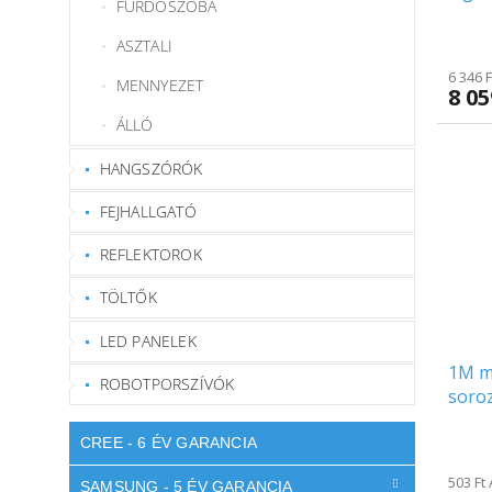
FÜRDŐSZOBA
Quick
A
ASZTALI
termé
6 346 
átlag
MENNYEZET
8 05
értéke
5-
ÁLLÓ
ből
5.0
HANGSZÓRÓK
csillag
FEJHALLGATÓ
REFLEKTOROK
TÖLTŐK
LED PANELEK
1M mi
ROBOTPORSZÍVÓK
soroz
CREE - 6 ÉV GARANCIA
503 Ft
SAMSUNG - 5 ÉV GARANCIA