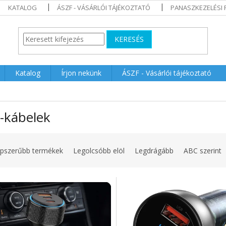
KATALOG
ÁSZF - VÁSÁRLÓI TÁJÉKOZTATÓ
PANASZKEZELÉSI 
KERESÉS
Katalog
Írjon nekünk
ÁSZF - Vásárlói tájékoztató
-kábelek
pszerűbb termékek
Legolcsóbb elöl
Legdrágább
ABC szerint