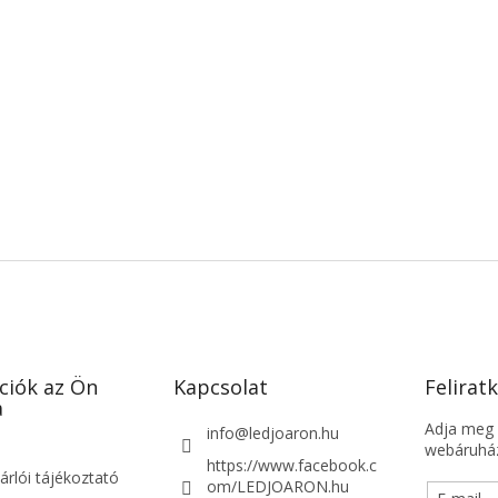
ciók az Ön
Kapcsolat
Feliratk
a
Adja meg a
info
@
ledjoaron.hu
webáruház
https://www.facebook.c
árlói tájékoztató
om/LEDJOARON.hu