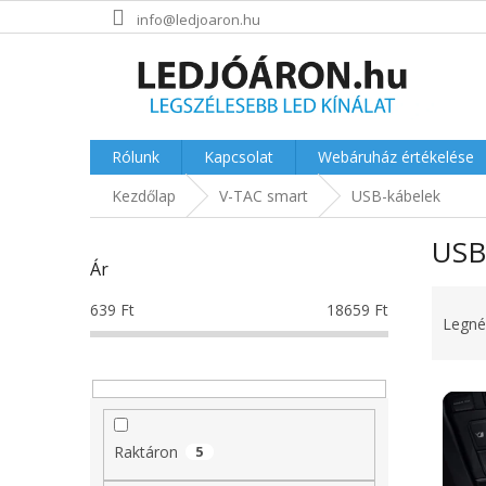
Ugrás
info@ledjoaron.hu
a
fő
tartalomhoz
Rólunk
Kapcsolat
Webáruház értékelése
Kezdőlap
V-TAC smart
USB-kábelek
O
USB
l
Ár
d
T
a
639
Ft
18659
Ft
e
l
Legné
r
s
m
ó
T
é
p
e
k
a
r
e
n
Raktáron
5
m
k
e