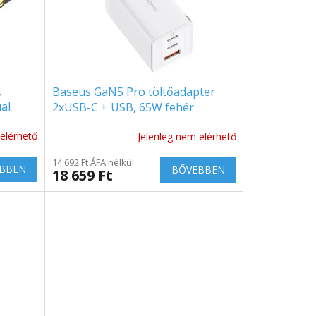
,
Baseus GaN5 Pro töltőadapter
ual
2xUSB-C + USB, 65W fehér
5]
[CCGP120202]
elérhető
Jelenleg nem elérhető
14 692 Ft ÁFA nélkül
BBEN
BŐVEBBEN
18 659 Ft