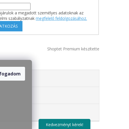
járulok a megadott személyes adatoknak az
elmi szabályzatnak
megfelelő feldolgozásához.
RATKOZÁS
Shoptet Premium készítette
lfogadom
Kedvezményt kérek!