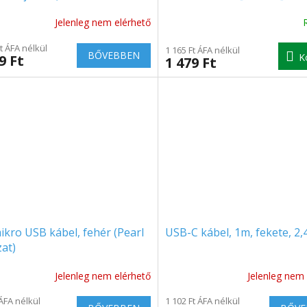
 65W, szürke [022886]
Jelenleg nem elérhető
k
Ft ÁFA nélkül
os
1 165 Ft ÁFA nélkül
BŐVEBBEN
K
9 Ft
1 479 Ft
lése
.
kro USB kábel, fehér (Pearl
USB-C kábel, 1m, fekete, 2,
at)
Jelenleg nem elérhető
Jelenleg nem 
A
termék
 ÁFA nélkül
1 102 Ft ÁFA nélkül
átlagos