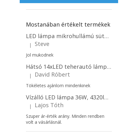
Mostanában értékelt termékek
LED lámpa mikrohullámú sütővel és fényérzékelővel 18W, 1830lm, IP44, 4000K, kerek, fehér keret/2-PACK!
Steve
|
A termék értékelése 5-ből 5 csillag.
Jol mukodnek
Hátsó 14xLED teherautó lámpa, 12V, bal vagy jobb oldali vagy jobb oldali/2-PACK! [L1070-BL]
David Róbert
|
A termék értékelése 5-ből 5 csillag.
Tökéletes ajánlom mindenkinek
Vízálló LED lámpa 36W, 4320lm (120lm/W), IP65, 120cm, 5+7 gratis!
Lajos Tóth
|
A termék értékelése 5-ből 5 csillag.
Szuper ár-érték arány. Minden rendben
volt a vásárlásnál.