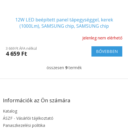
12W LED beépített panel tápegységgel, kerek
(1000Lm), SAMSUNG chip, SAMSUNG chip
Jelenleg nem elérhető
A
termék
3 669 Ft ÁFA nélkül
átlagos
BŐVEBBEN
4 659 Ft
értékelése
5-
ből
összesen
9
termék
L
5.0
i
csillag.
s
L
t
á
a
b
i
l
Információk az Ön számára
r
é
á
Katalog
c
n
y
ÁSZF - Vásárlói tájékoztató
í
Panaszkezelési politika