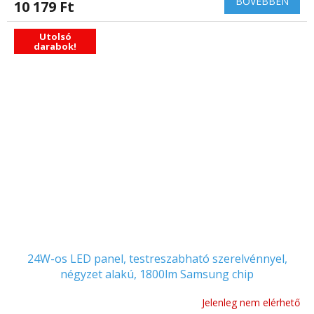
BŐVEBBEN
10 179 Ft
Utolsó
darabok!
24W-os LED panel, testreszabható szerelvénnyel,
négyzet alakú, 1800lm Samsung chip
Jelenleg nem elérhető
A