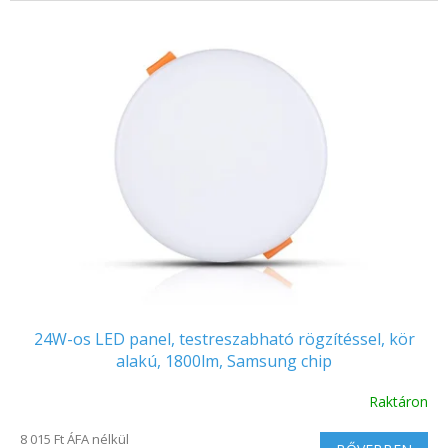
24W-os LED panel, testreszabható rögzítéssel, kör
alakú, 1800lm, Samsung chip
Raktáron
8 015 Ft ÁFA nélkül