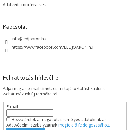
t
Adatvédelmi irányelvek
á
s
e
l
Kapcsolat
e
m
info
@
ledjoaron.hu
e
i
https://www.facebook.com/LEDJOARON.hu
Feliratkozás hírlevélre
Adja meg az e-mail címét, és mi tájékoztatást küldünk
webáruházunk új termékeiről.
E-mail
Hozzájárulok a megadott személyes adatoknak az
Adatvédelmi szabályzatnak
megfelelő feldolgozásához.