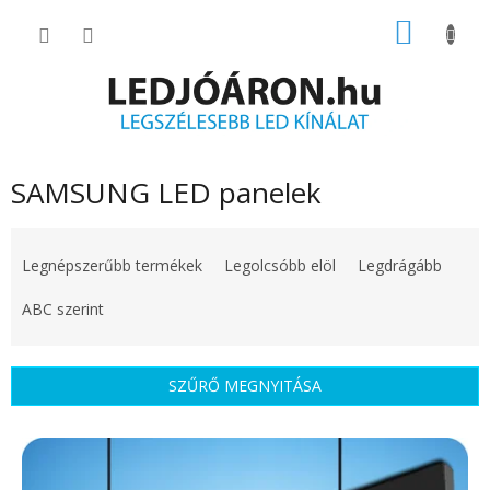
Ugrás
KOSÁR
a
fő
tartalomhoz
SAMSUNG LED panelek
T
e
Legnépszerűbb termékek
Legolcsóbb elöl
Legdrágább
r
m
ABC szerint
é
k
e
SZŰRŐ MEGNYITÁSA
k
r
T
e
e
n
r