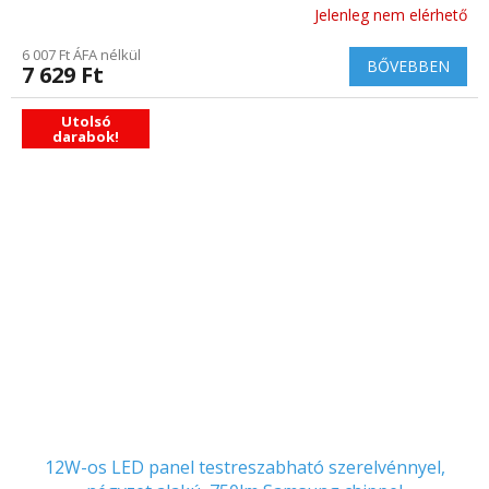
Jelenleg nem elérhető
A
termék
6 007 Ft ÁFA nélkül
átlagos
BŐVEBBEN
7 629 Ft
értékelése
5-
ből
Utolsó
darabok!
5.0
csillag.
12W-os LED panel testreszabható szerelvénnyel,