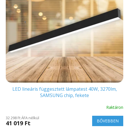
LED lineáris függesztett lámpatest 40W, 3270lm,
SAMSUNG chip, fekete
Raktáron
32 298 Ft ÁFA nélkül
BŐVEBBEN
41 019 Ft