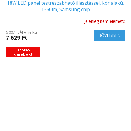
18W LED panel testreszabható illesztéssel, kör alakú,
1350lm, Samsung chip
Jelenleg nem elérhető
6 007 Ft ÁFA nélkül
BŐVEBBEN
7 629 Ft
Utolsó
darabok!