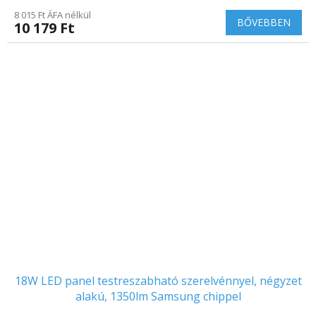
termék
8 015 Ft ÁFA nélkül
átlagos
BŐVEBBEN
10 179 Ft
értékelése
5-
ből
5.0
csillag.
18W LED panel testreszabható szerelvénnyel, négyzet
alakú, 1350lm Samsung chippel