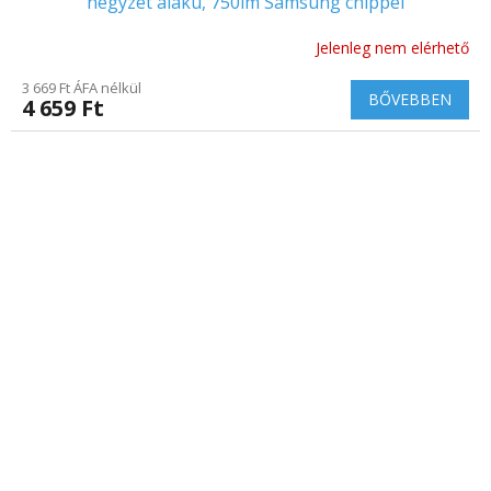
négyzet alakú, 750lm Samsung chippel
Jelenleg nem elérhető
A
termék
3 669 Ft ÁFA nélkül
átlagos
BŐVEBBEN
4 659 Ft
értékelése
5-
ből
5.0
csillag.