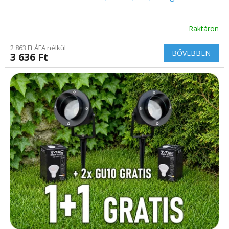
Raktáron
2 863 Ft ÁFA nélkül
BŐVEBBEN
3 636 Ft