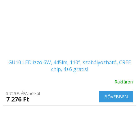
GU10 LED izzó 6W, 445lm, 110°, szabályozható, CREE
chip, 4+6 gratis!
Raktáron
A
termék
5 729 Ft ÁFA nélkül
átlagos
BŐVEBBEN
7 276 Ft
értékelése
5-
ből
5.0
csillag.