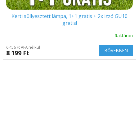
Kerti süllyesztett lámpa, 1+1 gratis + 2x izzó GU10
gratis!
Raktáron
6 456 Ft ÁFA nélkül
BŐVEBBEN
8 199 Ft