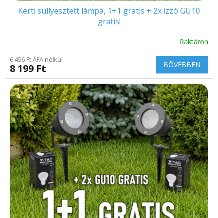
Kerti süllyesztett lámpa, 1+1 gratis + 2x izzó GU10
gratis!
Raktáron
6 456 Ft ÁFA nélkül
BŐVEBBEN
8 199 Ft