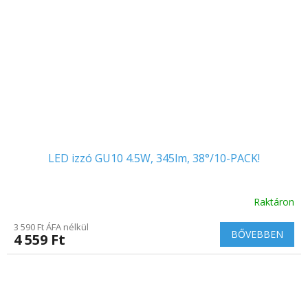
LED izzó GU10 4.5W, 345lm, 38°/10-PACK!
Raktáron
3 590 Ft ÁFA nélkül
BŐVEBBEN
4 559 Ft