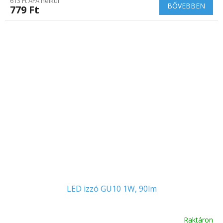
613 Ft ÁFA nélkül
BŐVEBBEN
779 Ft
LED izzó GU10 1W, 90lm
Raktáron