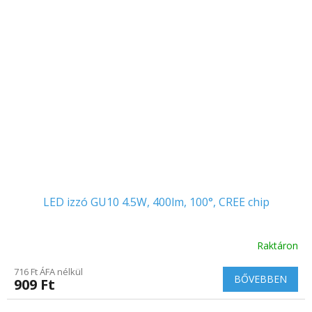
LED izzó GU10 4.5W, 400lm, 100°, CREE chip
Raktáron
716 Ft ÁFA nélkül
BŐVEBBEN
909 Ft