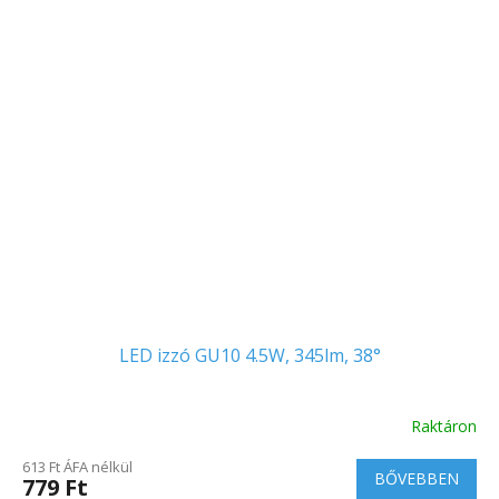
LED izzó GU10 4.5W, 345lm, 38°
Raktáron
613 Ft ÁFA nélkül
BŐVEBBEN
779 Ft