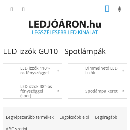
Ugrás
KOSÁR
a
fő
tartalomhoz
LED izzók GU10 - Spotlámpák
LED izzók 110°-
Dimmelhető LED
os fényszöggel
izzók
LED izzók 38°-os
fényszöggel
Spotlámpa keret
(spot)
T
e
Legnépszerűbb termékek
Legolcsóbb elöl
Legdrágább
r
m
ABC szerint