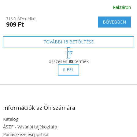
Raktáron
716 Ft ÁFA nélkül
BŐVEBBEN
909 Ft
TOVÁBBI 15 BETÖLTÉSE
L
1
7
a
L
p
összesen
98
termék
i
o
s
FEL
z
t
á
s
a
L
i
r
á
á
b
n
l
Információk az Ön számára
y
é
í
Katalog
c
t
ÁSZF - Vásárlói tájékoztató
á
s
Panaszkezelési politika