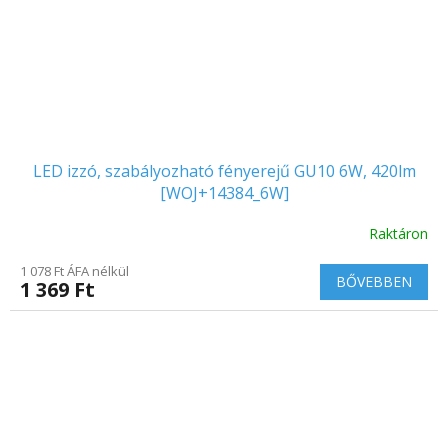
LED izzó, szabályozható fényerejű GU10 6W, 420lm
[WOJ+14384_6W]
Raktáron
1 078 Ft ÁFA nélkül
BŐVEBBEN
1 369 Ft