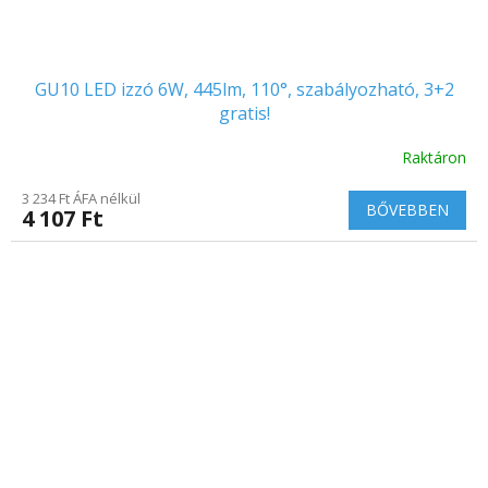
GU10 LED izzó 6W, 445lm, 110°, szabályozható, 3+2
gratis!
Raktáron
3 234 Ft ÁFA nélkül
BŐVEBBEN
4 107 Ft