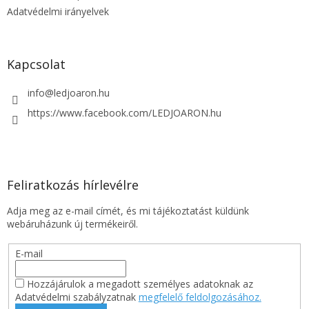
e
Adatvédelmi irányelvek
l
e
m
e
Kapcsolat
i
info
@
ledjoaron.hu
https://www.facebook.com/LEDJOARON.hu
Feliratkozás hírlevélre
Adja meg az e-mail címét, és mi tájékoztatást küldünk
webáruházunk új termékeiről.
E-mail
Hozzájárulok a megadott személyes adatoknak az
Adatvédelmi szabályzatnak
megfelelő feldolgozásához.