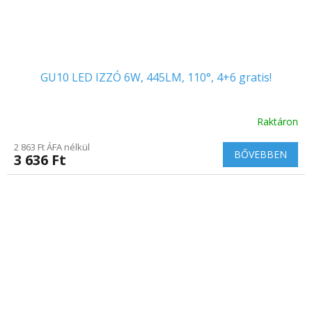
GU10 LED IZZÓ 6W, 445LM, 110°, 4+6 gratis!
Raktáron
2 863 Ft ÁFA nélkül
BŐVEBBEN
3 636 Ft