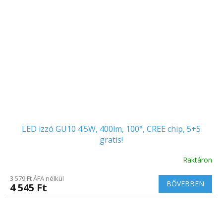
LED izzó GU10 4.5W, 400lm, 100°, CREE chip, 5+5
gratis!
Raktáron
3 579 Ft ÁFA nélkül
BŐVEBBEN
4 545 Ft