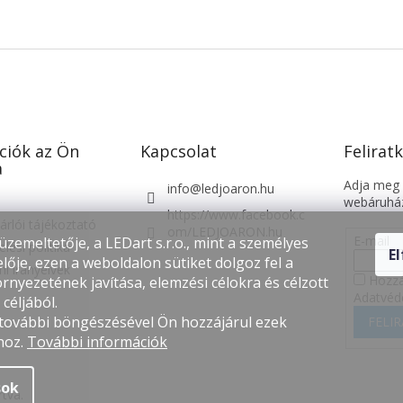
ciók az Ön
Kapcsolat
Feliratk
a
Adja meg a
info
@
ledjoaron.hu
webáruház
https://www.facebook.c
árlói tájékoztató
om/LEDJOARON.hu
E-mail
üzemeltetője, a LEDart s.r.o., mint a személyes
lési politika
E
lője, ezen a weboldalon sütiket dolgoz fel a
i irányelvek
Hozzá
rnyezetének javítása, elemzési célokra és célzott
Adatvéd
céljából.
 további böngészésével Ön hozzájárul ezek
FELI
hoz.
További információk
sok
rtva.