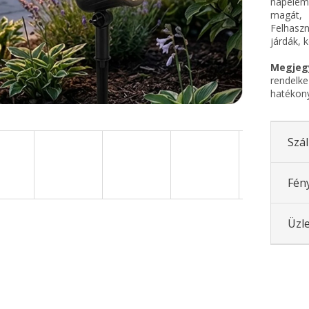
napelem
magát, 
Felhaszn
járdák, 
Megjeg
rendel
hatékony
Szál
Fén
Üzle