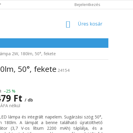
POLITIKA
ADATVÉDELMI IRÁNYELVEK
Bejelentkezés
KOSÁR
Üres kosár
lámpa 2W, 180lm, 50°, fekete
0lm, 50°, fekete
24154
t
–25 %
479 Ft
/ db
 ÁFA nélkül
:
ED lámpa és integrált napelem. Sugárzási szög 50°,
m 180lm. A lámpát a benne található újratölthető
átor (3,7 V-os lítium 2200 mAh) táplálja, és a