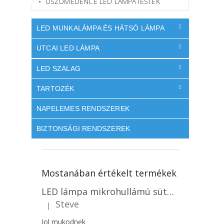
ÚSZÓMEDENCE LED LÁMPATESTEK
LED MUNKALÁMPA ÉS HÁTSÓ LÁMPA
UTCAI LED LÁMPA
LED SZALAG
TARTOZÉK
NAPELEMES RENDSZEREK
BIZTONSÁGI RENDSZEREK
Mostanában értékelt termékek
LED lámpa mikrohullámú sütővel és fényérzékelővel 18W, 1830lm, IP44, 4000K, kerek, fehér keret/2-PACK!
Steve
|
A termék értékelése 5-ből 5 csillag.
Jol mukodnek