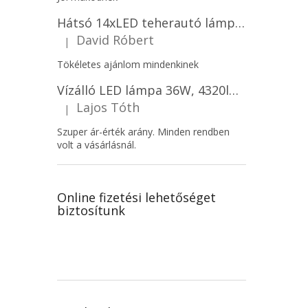
Hátsó 14xLED teherautó lámpa, 12V, bal vagy jobb oldali vagy jobb oldali/2-PACK! [L1070-BL]
David Róbert
|
A termék értékelése 5-ből 5 csillag.
Tökéletes ajánlom mindenkinek
Vízálló LED lámpa 36W, 4320lm (120lm/W), IP65, 120cm, 5+7 gratis!
Lajos Tóth
|
A termék értékelése 5-ből 5 csillag.
Szuper ár-érték arány. Minden rendben
volt a vásárlásnál.
Online fizetési lehetőséget
biztosítunk