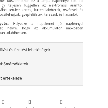
nek köszönhetően ez a lámpa napfénnyel tölti fel
így teljesen független az elektromos áramtól.
álási terület: kertek, kültéri lakóterek, ösvények és
kocsifelhajtók, gyepfelületek, teraszok és hasonlók.
yzés:
Helyezze a napelemet jó napfénnyel
kező helyre, hogy az akkumulátor napközben
an töltődhessen.
lítási és fizetési lehetőségek
yhőmérsékletek
t értékelése