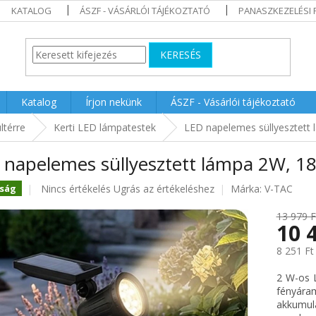
KATALOG
ÁSZF - VÁSÁRLÓI TÁJÉKOZTATÓ
PANASZKEZELÉSI 
KERESÉS
Katalog
Írjon nekünk
ÁSZF - Vásárlói tájékoztató
ltérre
Kerti LED lámpatestek
LED napelemes süllyesztett 
 napelemes süllyesztett lámpa 2W, 18
A
Nincs értékelés
Ugrás az értékeléshez
Márka:
V-TAC
ság
termék
átlagos
13 979 F
10 
értékelése
5-
8 251 Ft
ből
0.0
Egységár
2 W-os L
csillag.
fényára
akkumul