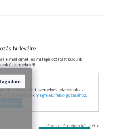
ozás hírlevélre
z e-mail címét, és mi tájékoztatást küldünk
unk új termékeiről.
lfogadom
járulok a megadott személyes adatoknak az
elmi szabályzatnak
megfelelő feldolgozásához.
RATKOZÁS
Shoptet Premium készítette