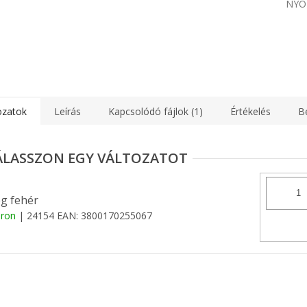
NYO
ozatok
Leírás
Kapcsolódó fájlok (1)
Értékelés
B
g fehér
áron
| 24154
EAN:
3800170255067