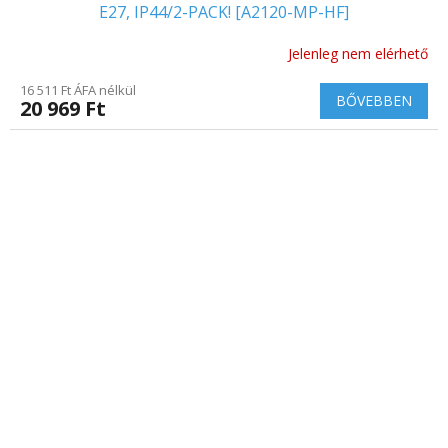
E27, IP44/2-PACK! [A2120-MP-HF]
Jelenleg nem elérhető
16 511 Ft ÁFA nélkül
BŐVEBBEN
20 969 Ft