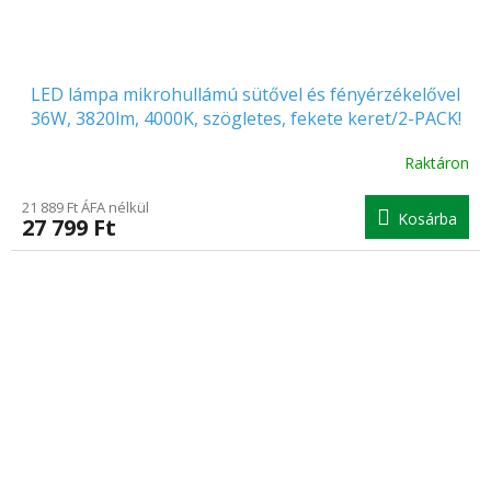
LED lámpa mikrohullámú sütővel és fényérzékelővel
36W, 3820lm, 4000K, szögletes, fekete keret/2-PACK!
Raktáron
21 889 Ft ÁFA nélkül
Kosárba
27 799 Ft