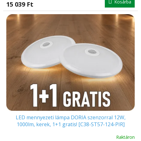
Kosárba
15 039 Ft
LED mennyezeti lámpa DORIA szenzorral 12W,
1000lm, kerek, 1+1 gratis! [C38-ST57-124-PIR]
Raktáron