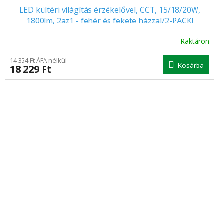
LED kültéri világítás érzékelővel, CCT, 15/18/20W,
1800lm, 2az1 - fehér és fekete házzal/2-PACK!
[WO780-2]
Raktáron
14 354 Ft ÁFA nélkül
Kosárba
18 229 Ft