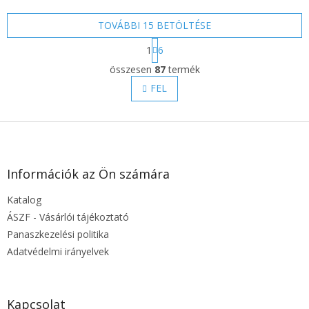
TOVÁBBI 15 BETÖLTÉSE
L
1
6
a
L
p
összesen
87
termék
i
o
s
FEL
z
t
á
s
a
L
i
r
á
á
b
n
l
Információk az Ön számára
y
é
í
Katalog
c
t
ÁSZF - Vásárlói tájékoztató
á
s
Panaszkezelési politika
e
Adatvédelmi irányelvek
l
e
m
e
Kapcsolat