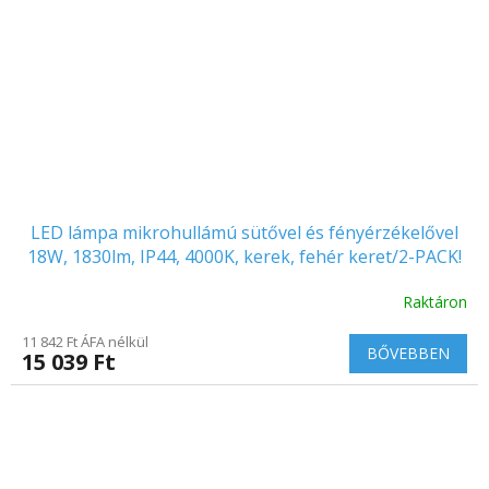
LED lámpa mikrohullámú sütővel és fényérzékelővel
18W, 1830lm, IP44, 4000K, kerek, fehér keret/2-PACK!
Raktáron
A
termék
11 842 Ft ÁFA nélkül
átlagos
BŐVEBBEN
15 039 Ft
értékelése
5-
ből
5.0
csillag.