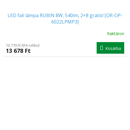
LED fali lámpa RUBIN 8W, 540lm, 2+8 gratis! [OR-OP-
6022LPMP3]
Raktáron
10 770 Ft ÁFA nélkül
Kosárba
13 678 Ft