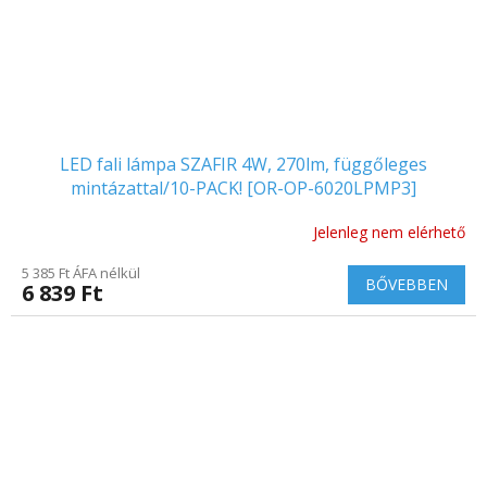
LED fali lámpa SZAFIR 4W, 270lm, függőleges
mintázattal/10-PACK! [OR-OP-6020LPMP3]
Jelenleg nem elérhető
5 385 Ft ÁFA nélkül
BŐVEBBEN
6 839 Ft