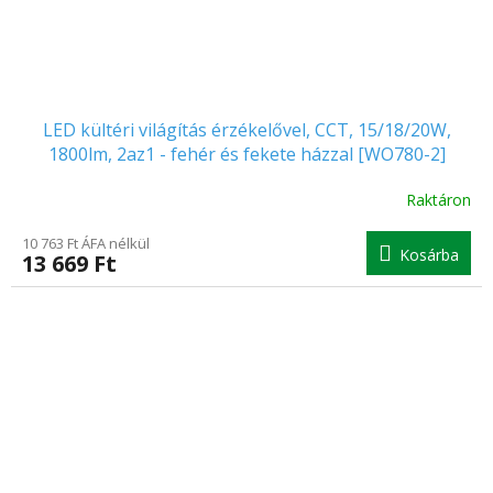
LED kültéri világítás érzékelővel, CCT, 15/18/20W,
1800lm, 2az1 - fehér és fekete házzal [WO780-2]
Raktáron
10 763 Ft ÁFA nélkül
Kosárba
13 669 Ft