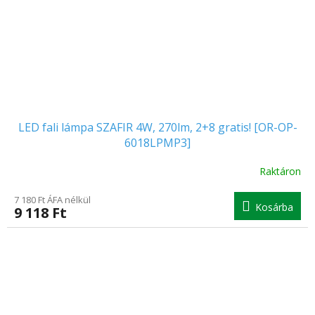
LED fali lámpa SZAFIR 4W, 270lm, 2+8 gratis! [OR-OP-
6018LPMP3]
Raktáron
7 180 Ft ÁFA nélkül
Kosárba
9 118 Ft