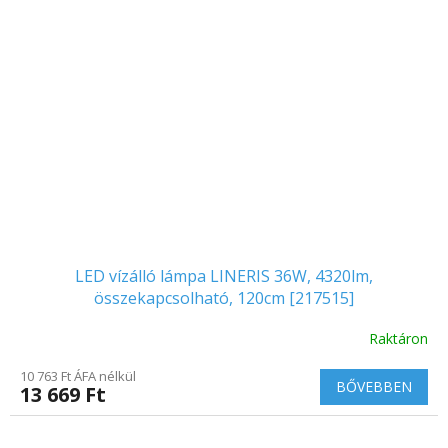
LED vízálló lámpa LINERIS 36W, 4320lm,
összekapcsolható, 120cm [217515]
Raktáron
10 763 Ft ÁFA nélkül
BŐVEBBEN
13 669 Ft