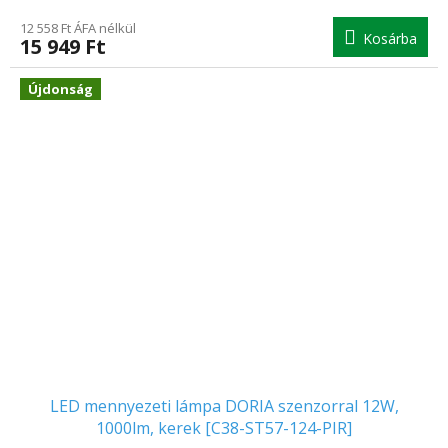
12 558 Ft ÁFA nélkül
Kosárba
15 949 Ft
Újdonság
LED mennyezeti lámpa DORIA szenzorral 12W,
1000lm, kerek [C38-ST57-124-PIR]