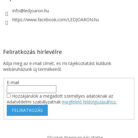
i
info
@
ledjoaron.hu
https://www.facebook.com/LEDJOARON.hu
Feliratkozás hírlevélre
Adja meg az e-mail címét, és mi tájékoztatást küldünk
webáruházunk új termékeiről.
E-mail
Hozzájárulok a megadott személyes adatoknak az
Adatvédelmi szabályzatnak
megfelelő feldolgozásához.
FELIRATKOZÁS
Shoptet Premium készítette