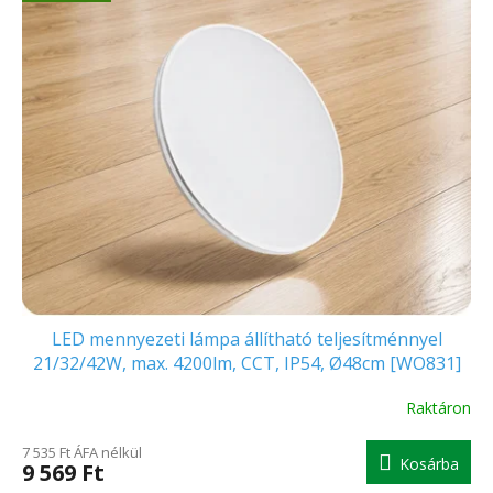
e
n
r
d
m
e
é
z
k
é
e
s
k
e
l
i
s
t
á
j
a
LED mennyezeti lámpa állítható teljesítménnyel
21/32/42W, max. 4200lm, CCT, IP54, Ø48cm [WO831]
Raktáron
7 535 Ft ÁFA nélkül
Kosárba
9 569 Ft