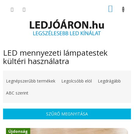
Ugrás
KOSÁR
a
fő
tartalomhoz
LED mennyezeti lámpatestek
kültéri használatra
T
e
Legnépszerűbb termékek
Legolcsóbb elöl
Legdrágább
r
m
ABC szerint
é
k
e
SZŰRŐ MEGNYITÁSA
k
r
T
e
Újdonság