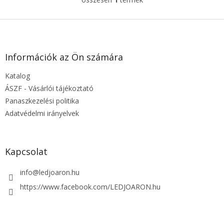
L
i
s
L
t
á
a
b
i
l
Információk az Ön számára
r
é
á
Katalog
c
n
y
ÁSZF - Vásárlói tájékoztató
í
Panaszkezelési politika
t
Adatvédelmi irányelvek
á
s
e
l
Kapcsolat
e
m
info
@
ledjoaron.hu
e
i
https://www.facebook.com/LEDJOARON.hu