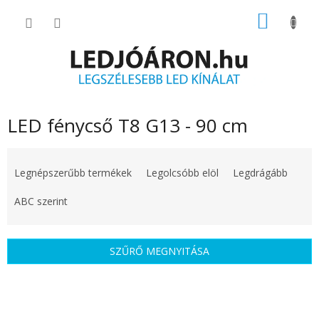
Ugrás
KOSÁR
a
fő
tartalomhoz
LED fénycső T8 G13 - 90 cm
T
e
Legnépszerűbb termékek
Legolcsóbb elöl
Legdrágább
r
m
ABC szerint
é
k
e
SZŰRŐ MEGNYITÁSA
k
r
T
e
e
n
r