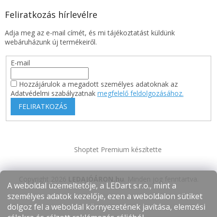
Feliratkozás hírlevélre
Adja meg az e-mail címét, és mi tájékoztatást küldünk
webáruházunk új termékeiről.
E-mail
Hozzájárulok a megadott személyes adatoknak az
Adatvédelmi szabályzatnak
megfelelő feldolgozásához.
FELIRATKOZÁS
Shoptet Premium készítette
Copyright 2026
LEDAJÓÁRON.hu
. Minden jog fenntartva.
A weboldal üzemeltetője, a LEDart s.r.o., mint a
személyes adatok kezelője, ezen a weboldalon sütiket
dolgoz fel a weboldal környezetének javítása, elemzési