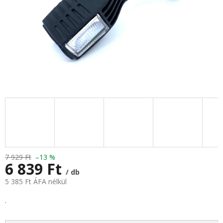
7 929 Ft
–13 %
6 839 Ft
/ db
5 385 Ft ÁFA nélkül
Egységár:
.