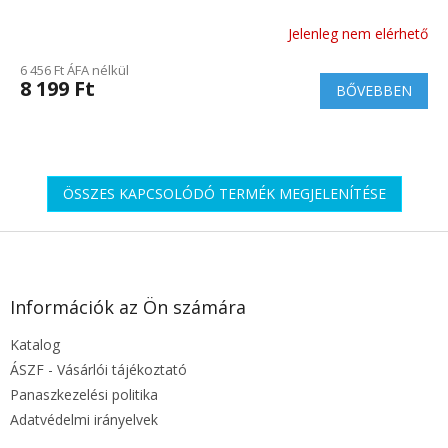
Jelenleg nem elérhető
A
termék
6 456 Ft ÁFA nélkül
átlagos
8 199 Ft
BŐVEBBEN
értékelése
5-
ből
5.0
csillag.
ÖSSZES KAPCSOLÓDÓ TERMÉK MEGJELENÍTÉSE
L
á
b
l
Információk az Ön számára
é
Katalog
c
ÁSZF - Vásárlói tájékoztató
Panaszkezelési politika
Adatvédelmi irányelvek