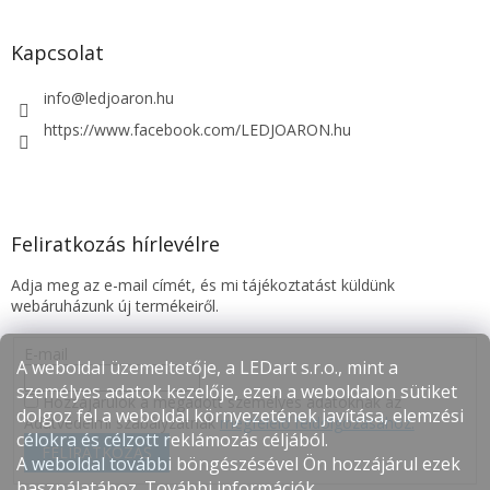
Kapcsolat
info
@
ledjoaron.hu
https://www.facebook.com/LEDJOARON.hu
Feliratkozás hírlevélre
Adja meg az e-mail címét, és mi tájékoztatást küldünk
webáruházunk új termékeiről.
E-mail
A weboldal üzemeltetője, a LEDart s.r.o., mint a
személyes adatok kezelője, ezen a weboldalon sütiket
Hozzájárulok a megadott személyes adatoknak az
dolgoz fel a weboldal környezetének javítása, elemzési
Adatvédelmi szabályzatnak
megfelelő feldolgozásához.
célokra és célzott reklámozás céljából.
FELIRATKOZÁS
A weboldal további böngészésével Ön hozzájárul ezek
használatához.
További információk