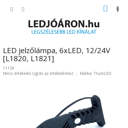
Ugrás
KOSÁR
a
fő
tartalomhoz
LED jelzőlámpa, 6xLED, 12/24V
[L1820, L1821]
11126
A
Nincs értékelés
Ugrás az értékeléshez
Márka:
TruckLED
termék
átlagos
értékelése
5-
ből
0.0
csillag.