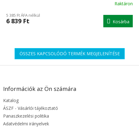
Raktáron
A
termék
5 385 Ft ÁFA nélkül
átlagos
6 839 Ft
Kosárba
értékelése
5-
ből
5.0
csillag.
ÖSSZES KAPCSOLÓDÓ TERMÉK MEGJELENÍTÉSE
L
á
b
l
Információk az Ön számára
é
Katalog
c
ÁSZF - Vásárlói tájékoztató
Panaszkezelési politika
Adatvédelmi irányelvek