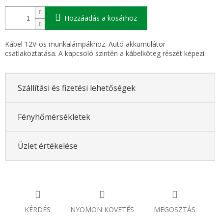
Hozzáadás a kosárhoz
Kábel 12V-os munkalámpákhoz. Autó akkumulátor
csatlakoztatása. A kapcsoló szintén a kábelköteg részét képezi.
Szállítási és fizetési lehetőségek
Fényhőmérsékletek
Üzlet értékelése
KÉRDÉS
NYOMON KÖVETÉS
MEGOSZTÁS