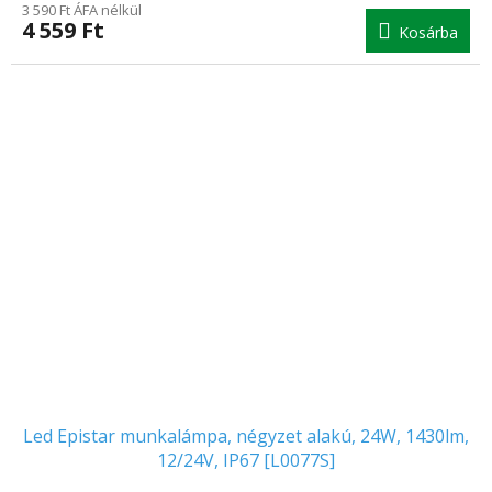
3 590 Ft ÁFA nélkül
átlagos
4 559 Ft
Kosárba
értékelése
5-
ből
5.0
csillag.
Led Epistar munkalámpa, négyzet alakú, 24W, 1430lm,
12/24V, IP67 [L0077S]