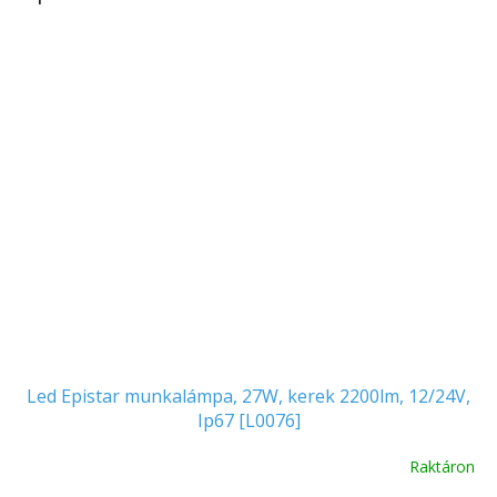
Led Epistar munkalámpa, 27W, kerek 2200lm, 12/24V,
Ip67 [L0076]
Raktáron
A
termék