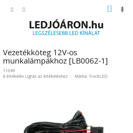
Ugrás
KOSÁR
a
fő
tartalomhoz
Vezetékköteg 12V-os
munkalámpákhoz [LB0062-1]
11049
A
6 értékelés
Ugrás az értékeléshez
Márka:
TruckLED
termék
átlagos
értékelése
5-
ből
4.7
csillag.