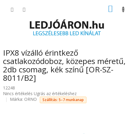
Ugrás
KOSÁR
a
fő
tartalomhoz
IPX8 vízálló érintkező
csatlakozódoboz, közepes méretű,
2db csomag, kék színű [OR-SZ-
8011/B2]
12248
A
Nincs értékelés
Ugrás az értékeléshez
termék
Márka:
ORNO
Szállítás: 5–7 munkanap
átlagos
értékelése
5-
ből
0.0
csillag.