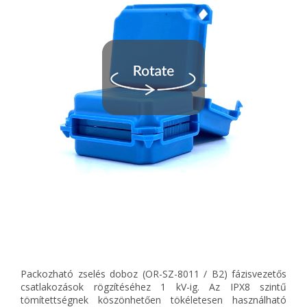
Packozható zselés doboz (OR-SZ-8011 / B2) fázisvezetős
csatlakozások rögzítéséhez 1 kV-ig. Az IPX8 szintű
tömítettségnek köszönhetően tökéletesen használható