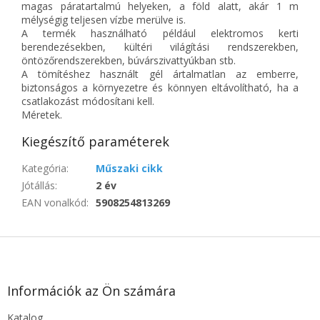
magas páratartalmú helyeken, a föld alatt, akár 1 m
mélységig teljesen vízbe merülve is.
A termék használható például elektromos kerti
berendezésekben, kültéri világítási rendszerekben,
öntözőrendszerekben, búvárszivattyúkban stb.
A tömítéshez használt gél ártalmatlan az emberre,
biztonságos a környezetre és könnyen eltávolítható, ha a
csatlakozást módosítani kell.
Méretek.
Kiegészítő paraméterek
Kategória
:
Műszaki cikk
Jótállás
:
2 év
EAN vonalkód
:
5908254813269
L
á
b
l
Információk az Ön számára
é
Katalog