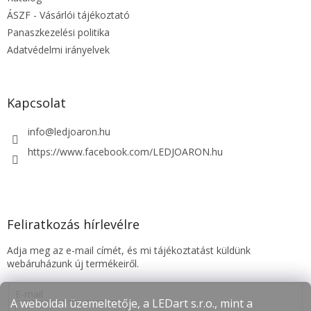
c
ÁSZF - Vásárlói tájékoztató
Panaszkezelési politika
Adatvédelmi irányelvek
Kapcsolat
info
@
ledjoaron.hu
https://www.facebook.com/LEDJOARON.hu
Feliratkozás hírlevélre
Adja meg az e-mail címét, és mi tájékoztatást küldünk
webáruházunk új termékeiről.
E-mail
A weboldal üzemeltetője, a LEDart s.r.o., mint a