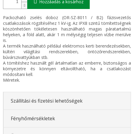
Hozzáadás a kosárhoz
Packozható zselés doboz (OR-SZ-8011 / B2) fázisvezetős
csatlakozások rögzítéséhez 1 kV-ig. Az IPX8 szintű tömítettségnek
köszönhetően tökéletesen használható magas páratartalmú
helyeken, a föld alatt, akár 1 m mélységig teljesen vízbe merülve
is.
A termék használható például elektromos kerti berendezésekben,
kültéri világítási rendszerekben, öntözőrendszerekben,
búvárszivattyúkban stb.
A tömítéshez használt gél ártalmatlan az emberre, biztonságos a
környezetre és könnyen eltávolítható, ha a csatlakozást
módosítani kell.
Méretek.
Szállítási és fizetési lehetőségek
Fényhőmérsékletek