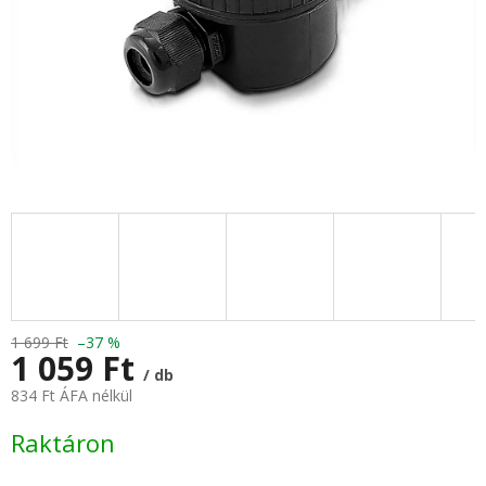
1 699 Ft
–37 %
1 059 Ft
/ db
834 Ft ÁFA nélkül
Egységár:
Raktáron