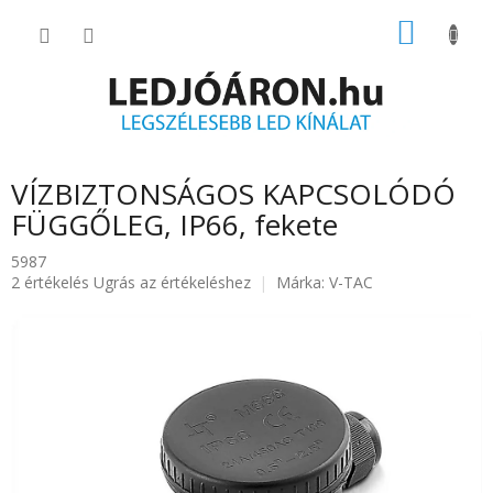
Ugrás
KOSÁR
a
fő
tartalomhoz
VÍZBIZTONSÁGOS KAPCSOLÓDÓ
FÜGGŐLEG, IP66, fekete
5987
A
2 értékelés
Ugrás az értékeléshez
Márka:
V-TAC
termék
átlagos
értékelése
5-
ből
5.0
csillag.