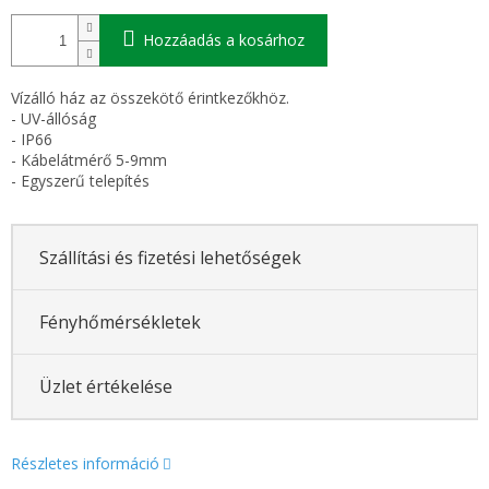
Hozzáadás a kosárhoz
Vízálló ház az összekötő érintkezőkhöz.
- UV-állóság
- IP66
- Kábelátmérő 5-9mm
- Egyszerű telepítés
Szállítási és fizetési lehetőségek
Fényhőmérsékletek
Üzlet értékelése
Részletes információ