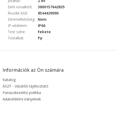
Jótállás
:
2 év
EAN vonalkód
:
3800157642835
Árucikk kód
:
8544429090
Dimmelhetőség
:
Nem
IP-védelem
:
IP66
Test színe
:
Fekete
Testalkat
:
Pp
L
á
b
l
Információk az Ön számára
é
Katalog
c
ÁSZF - Vásárlói tájékoztató
Panaszkezelési politika
Adatvédelmi irányelvek