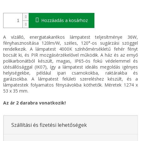
Hozzáadás a kosárhoz
A vízálló, energiatakarékos lámpatest teljesítménye 36W,
fényhasznosítása 120lm/W, széles, 120°-os sugárzási szöggel
rendelkezik. A lámpatest 4000K színhőmérsékletű fehér fényt
bocsát ki, és PIR mozgásérzékelővel működik. A ház és az ernyő
polikarbonátból készült, magas, IP65-ös fokú védelemmel és
ütésállósággal (IK07), így a lámpatest ideális megoldás igényes
helyiségekbe, például ipari csarnokokba, raktárakba és
garázsokba. A lámpatest felületi szereléshez készült, és a
lámpatestek folyamatos fénysávokba köthetők. Méretek 1274 x
53 x 35 mm.
Az ár 2 darabra vonatkozik!
Szállítási és fizetési lehetőségek