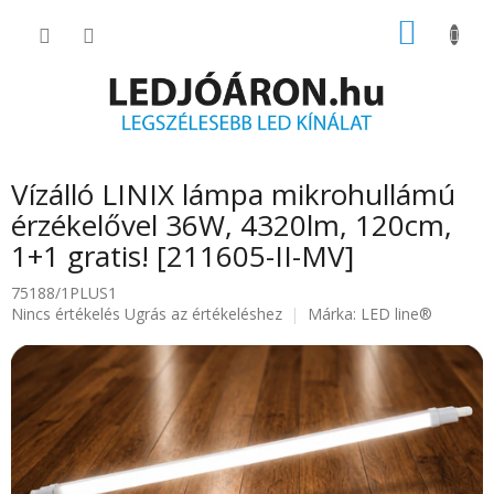
Ugrás
KOSÁR
a
fő
tartalomhoz
Vízálló LINIX lámpa mikrohullámú
érzékelővel 36W, 4320lm, 120cm,
1+1 gratis! [211605-II-MV]
75188/1PLUS1
A
Nincs értékelés
Ugrás az értékeléshez
Márka:
LED line®
termék
átlagos
értékelése
5-
ből
0.0
csillag.