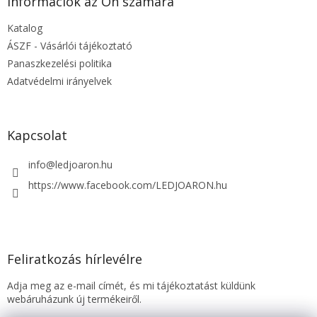
l
Információk az Ön számára
é
Katalog
c
ÁSZF - Vásárlói tájékoztató
Panaszkezelési politika
Adatvédelmi irányelvek
Kapcsolat
info
@
ledjoaron.hu
https://www.facebook.com/LEDJOARON.hu
Feliratkozás hírlevélre
Adja meg az e-mail címét, és mi tájékoztatást küldünk
webáruházunk új termékeiről.