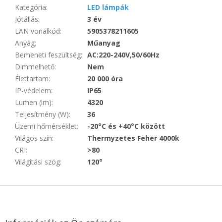
Kategória
:
LED lámpák
Jótállás
:
3 év
EAN vonalkód
:
5905378211605
Anyag
:
Műanyag
Bemeneti feszültség
:
AC:220-240V,50/60Hz
Dimmelhető
:
Nem
Élettartam
:
20 000 óra
IP-védelem
:
IP65
Lumen (lm)
:
4320
Teljesítmény (W)
:
36
Üzemi hőmérséklet
:
-20°C és +40°C között
Világos szín
:
Thermyzetes Feher 4000k
CRI
:
>80
Világítási szög
:
120°
L
á
b