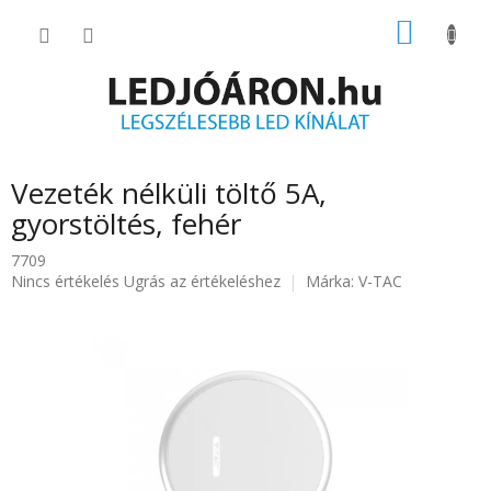
Ugrás
KOSÁR
a
fő
tartalomhoz
Vezeték nélküli töltő 5A,
gyorstöltés, fehér
7709
A
Nincs értékelés
Ugrás az értékeléshez
Márka:
V-TAC
termék
átlagos
értékelése
5-
ből
0.0
csillag.