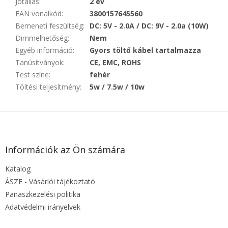
Jótállás
:
2 év
EAN vonalkód
:
3800157645560
Bemeneti feszültség
:
DC: 5V - 2.0A / DC: 9V - 2.0a (10W)
Dimmelhetőség
:
Nem
Egyéb információ
:
Gyors töltő kábel tartalmazza
Tanúsítványok
:
CE, EMC, ROHS
Test színe
:
fehér
Töltési teljesítmény
:
5w / 7.5w / 10w
L
á
b
l
Információk az Ön számára
é
Katalog
c
ÁSZF - Vásárlói tájékoztató
Panaszkezelési politika
Adatvédelmi irányelvek