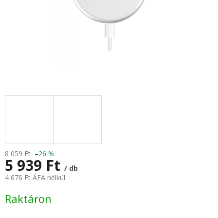
8 059 Ft
–26 %
5 939 Ft
/ db
4 676 Ft ÁFA nélkül
Egységár:
Raktáron