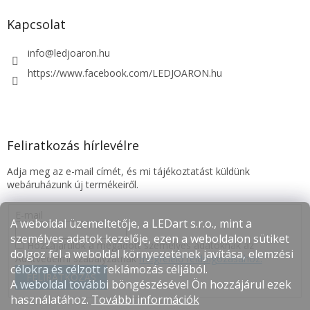
Kapcsolat
info
@
ledjoaron.hu
https://www.facebook.com/LEDJOARON.hu
Feliratkozás hírlevélre
Adja meg az e-mail címét, és mi tájékoztatást küldünk
webáruházunk új termékeiről.
E-mail
A weboldal üzemeltetője, a LEDart s.r.o., mint a
személyes adatok kezelője, ezen a weboldalon sütiket
Hozzájárulok a megadott személyes adatoknak az
dolgoz fel a weboldal környezetének javítása, elemzési
Adatvédelmi szabályzatnak
megfelelő feldolgozásához.
célokra és célzott reklámozás céljából.
FELIRATKOZÁS
A weboldal további böngészésével Ön hozzájárul ezek
használatához.
További információk