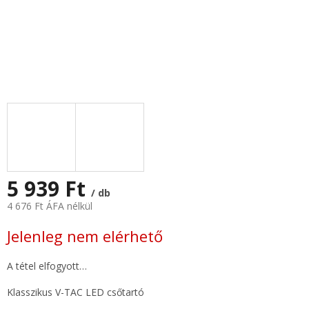
5 939 Ft
/ db
4 676 Ft ÁFA nélkül
Egységár:
Jelenleg nem elérhető
A tétel elfogyott…
Klasszikus V-TAC LED csőtartó