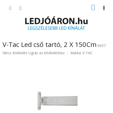
Ugrás
KOSÁR
a
fő
tartalomhoz
V-Tac Led cső tartó, 2 X 150Cm
6057
A
Nincs értékelés
Ugrás az értékeléshez
Márka:
V-TAC
termék
átlagos
értékelése
5-
ből
0.0
csillag.