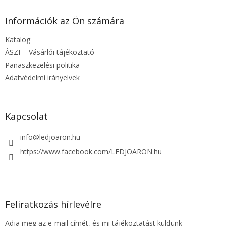
b
l
Információk az Ön számára
é
Katalog
c
ÁSZF - Vásárlói tájékoztató
Panaszkezelési politika
Adatvédelmi irányelvek
Kapcsolat
info
@
ledjoaron.hu
https://www.facebook.com/LEDJOARON.hu
Feliratkozás hírlevélre
Adja meg az e-mail címét, és mi tájékoztatást küldünk