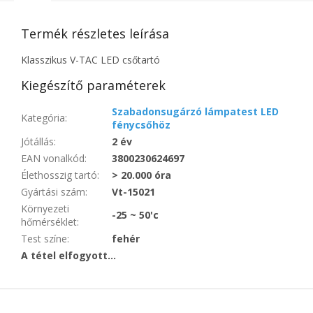
Termék részletes leírása
Klasszikus V-TAC LED csőtartó
Kiegészítő paraméterek
Szabadonsugárzó lámpatest LED
Kategória
:
fénycsőhöz
Jótállás
:
2 év
EAN vonalkód
:
3800230624697
Élethosszig tartó
:
> 20.000 óra
Gyártási szám
:
Vt-15021
Környezeti
-25 ~ 50'c
hőmérséklet
:
Test színe
:
fehér
A tétel elfogyott…
L
á