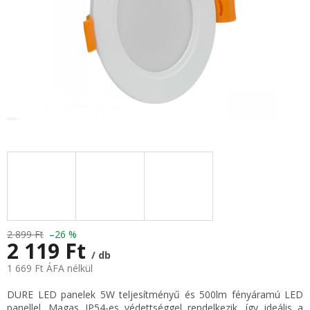
2 899 Ft
–26 %
2 119 Ft
/ db
1 669 Ft ÁFA nélkül
Egységár:
DURE LED panelek 5W teljesítményű és 500lm fényáramú LED
panellel. Magas IP54-es védettséggel rendelkezik, így ideális a