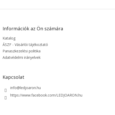
L
á
b
l
Információk az Ön számára
é
Katalog
c
ÁSZF - Vásárlói tájékoztató
Panaszkezelési politika
Adatvédelmi irányelvek
Kapcsolat
info
@
ledjoaron.hu
https://www.facebook.com/LEDJOARON.hu