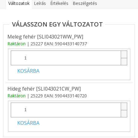
Változatok
Leírás
Értékelés
Beszélgetés
Meleg fehér [SLI043021WW_PW]
Raktáron
| 25227
EAN:
5904433140737
KOSÁRBA
Hideg fehér [SLI043021CW_PW]
Raktáron
| 25229
EAN:
5904433140720
KOSÁRBA