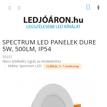
Ugrás
KOSÁR
a
fő
tartalomhoz
SPECTRUM LED PANELEK DURE
5W, 500LM, IP54
25227
A
Nincs értékelés
Ugrás az értékeléshez
termék
Márka:
Spectrum LED
Szállítás: 5–7 munkanap
átlagos
értékelése
5-
ből
0.0
csillag.