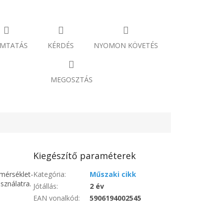
MTATÁS
KÉRDÉS
NYOMON KÖVETÉS
MEGOSZTÁS
Kiegészítő paraméterek
őmérséklet-
Kategória
:
Műszaki cikk
sználatra.
Jótállás
:
2 év
EAN vonalkód
:
5906194002545