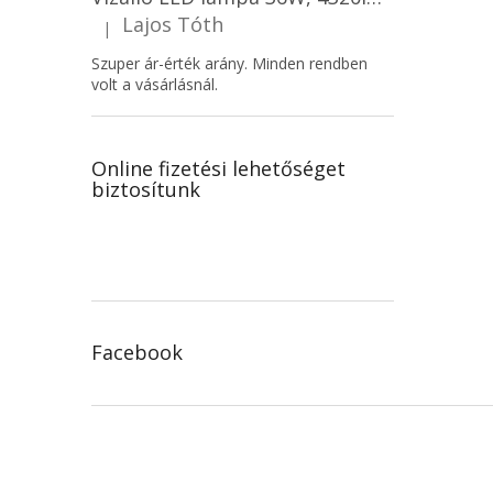
Lajos Tóth
|
A termék értékelése 5-ből 5 csillag.
Szuper ár-érték arány. Minden rendben
volt a vásárlásnál.
Online fizetési lehetőséget
biztosítunk
Facebook
L
á
b
l