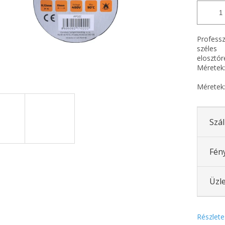
Professz
széles 
elosztór
Méretek
Méretek
Szál
Fén
Üzle
Részlete