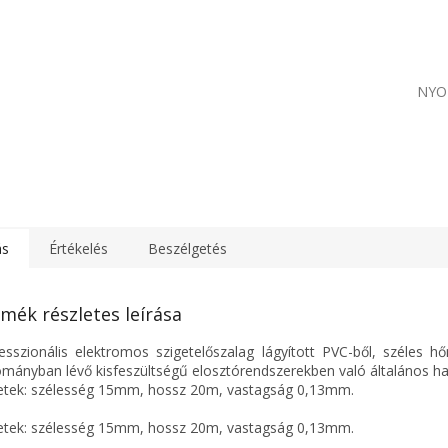
NYO
ás
Értékelés
Beszélgetés
mék részletes leírása
esszionális elektromos szigetelőszalag lágyított PVC-ből, széles h
ományban lévő kisfeszültségű elosztórendszerekben való általános ha
tek: szélesség 15mm, hossz 20m, vastagság 0,13mm.
tek: szélesség 15mm, hossz 20m, vastagság 0,13mm.