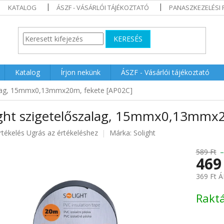
KATALOG
ÁSZF - VÁSÁRLÓI TÁJÉKOZTATÓ
PANASZKEZELÉSI 
KERESÉS
Katalog
Írjon nekünk
ÁSZF - Vásárlói tájékoztató
zalag, 15mmx0,13mmx20m, fekete [AP02C]
ight szigetelőszalag, 15mmx0,13mmx
rtékelés
Ugrás az értékeléshez
Márka:
Solight
589 Ft
469
ése
369 Ft Á
Egységár
Rakt