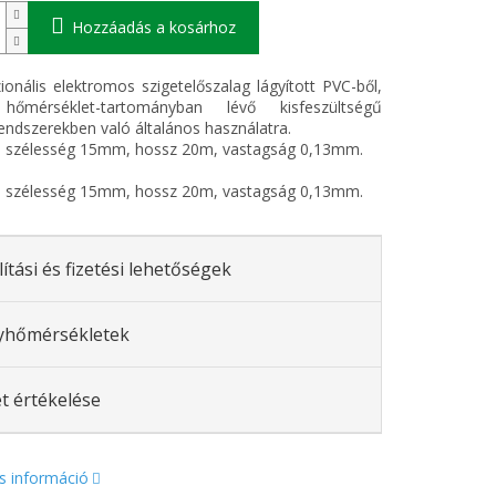
Hozzáadás a kosárhoz
ionális elektromos szigetelőszalag lágyított PVC-ből,
hőmérséklet-tartományban lévő kisfeszültségű
endszerekben való általános használatra.
: szélesség 15mm, hossz 20m, vastagság 0,13mm.
: szélesség 15mm, hossz 20m, vastagság 0,13mm.
lítási és fizetési lehetőségek
yhőmérsékletek
t értékelése
s információ