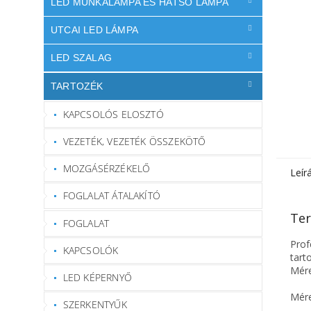
LED MUNKALÁMPA ÉS HÁTSÓ LÁMPA
UTCAI LED LÁMPA
LED SZALAG
TARTOZÉK
KAPCSOLÓS ELOSZTÓ
VEZETÉK, VEZETÉK ÖSSZEKÖTŐ
MOZGÁSÉRZÉKELŐ
Leír
FOGLALAT ÁTALAKÍTÓ
Ter
FOGLALAT
Prof
KAPCSOLÓK
tart
Mére
LED KÉPERNYŐ
Mére
SZERKENTYŰK