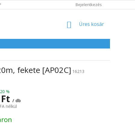
POLITIKA
ADATVÉDELMI IRÁNYELVEK
Bejelentkezés
KOSÁR
Üres kosár
20m, fekete [AP02C]
16213
–20 %
 Ft
/ db
FA nélkül
:
áron