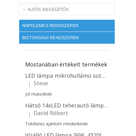
AUTÓS KIEGÉSZÍTŐK
NAPELEMES RENDSZEREK
BIZTONSÁGI RENDSZEREK
Mostanában értékelt termékek
LED lámpa mikrohullámú sütővel és fényérzékelővel 18W, 1830lm, IP44, 4000K, kerek, fehér keret/2-PACK!
Steve
|
A termék értékelése 5-ből 5 csillag.
Jol mukodnek
Hátsó 14xLED teherautó lámpa, 12V, bal vagy jobb oldali vagy jobb oldali/2-PACK! [L1070-BL]
David Róbert
|
A termék értékelése 5-ből 5 csillag.
Tökéletes ajánlom mindenkinek
Vízálló LED lámpa 36W, 4320lm (120lm/W), IP65, 120cm, 5+7 gratis!