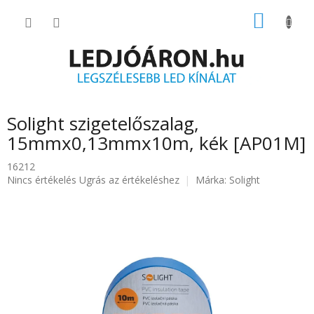
Ugrás
KOSÁR
a
fő
tartalomhoz
Solight szigetelőszalag,
15mmx0,13mmx10m, kék [AP01M]
16212
A
Nincs értékelés
Ugrás az értékeléshez
Márka:
Solight
termék
átlagos
értékelése
5-
ből
0.0
csillag.