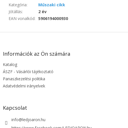
Kategória
:
Műszaki cikk
Jótállás
:
2 év
EAN vonalkód
:
5906194000930
L
á
b
l
Információk az Ön számára
é
Katalog
c
ÁSZF - Vásárlói tájékoztató
Panaszkezelési politika
Adatvédelmi irányelvek
Kapcsolat
info
@
ledjoaron.hu
https://www.facebook.com/LEDJOARON.hu