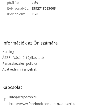
Jótállás
:
2 év
EAN vonalkód
:
8592718023003
IP-védelem
:
IP20
L
á
b
l
Információk az Ön számára
é
Katalog
c
ÁSZF - Vásárlói tájékoztató
Panaszkezelési politika
Adatvédelmi irányelvek
Kapcsolat
info
@
ledjoaron.hu
https://www.facebook.com/LEDJOARON.hu