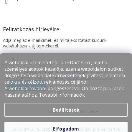
Feliratkozás hírlevélre
Adja meg az e-mail címét, és mi tájékoztatást küldünk
webáruházunk új termékeiről.
E-mail
A weboldal üzemeltetője, a LEDart s.r.o., mint a
személyes adatok kezelője, ezen a weboldalon sütiket
Hozzájárulok a megadott személyes adatoknak az
dolgoz fel a weboldal környezetének javítása, elemzési
Adatvédelmi szabályzatnak
megfelelő feldolgozásához.
célokra és célzott reklámozás céljából.
FELIRATKOZÁS
A weboldal további böngészésével Ön hozzájárul ezek
használatához.
További információk
Beállítások
Shoptet Premium készítette
Elfogadom
Copyright 2026
LEDAJÓÁRON.hu
. Minden jog fenntartva.