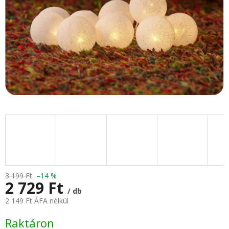
3 199 Ft
–14 %
2 729 Ft
/ db
2 149 Ft ÁFA nélkül
Egységár:
Raktáron