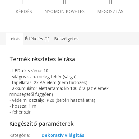
KÉRDÉS
NYOMON KÖVETÉS
MEGOSZTÁS
Leírás
Értékelés (1)
Beszélgetés
Termék részletes leírása
- LED-ek száma: 10
- világos szín: meleg fehér (sárga)
- tápellátás: 2x AA elem (nem tartozék)
- akkumulátor élettartama: kb 100 óra (az elemek
minőségétől függően)
- védelmi osztály: IP20 (beltéri használatra)
- hossza: 1 m
- fehér szín
Kiegészítő paraméterek
Kategória
:
Dekoratív világítás