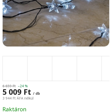
6 659 Ft
–24 %
5 009 Ft
/ db
3 944 Ft ÁFA nélkül
Egységár:
Raktáron