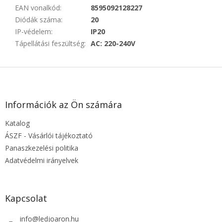
EAN vonalkód
:
8595092128227
Diódák száma
:
20
IP-védelem
:
IP20
Tápellátási feszültség
:
AC: 220-240V
L
á
b
l
Információk az Ön számára
é
Katalog
c
ÁSZF - Vásárlói tájékoztató
Panaszkezelési politika
Adatvédelmi irányelvek
Kapcsolat
info
@
ledjoaron.hu