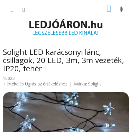
Ugrás
KOSÁR
a
fő
tartalomhoz
Solight LED karácsonyi lánc,
csillagok, 20 LED, 3m, 3m vezeték,
IP20, fehér
16023
A
1 értékelés
Ugrás az értékeléshez
Márka:
Solight
termék
átlagos
értékelése
5-
ből
5.0
csillag.