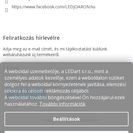
https://www.facebook.com/LEDJOARON.hu
Feliratkozás hírlevélre
Adja meg az e-mail címét, és mi tájékoztatást küldünk
webáruházunk új termékeiről.
E-mail
A weboldal üzemeltetője, a LEDart s.r.o., mint a
személyes adatok kezelője, ezen a weboldalon sütiket
Hozzájárulok a megadott személyes adatoknak az
dolgoz fel a weboldal környezetének javítása, elemzési
Adatvédelmi szabályzatnak
megfelelő feldolgozásához.
célokra és célzott reklámozás céljából.
FELIRATKOZÁS
A weboldal további böngészésével Ön hozzájárul ezek
használatához.
További információk
Beállítások
Shoptet Premium készítette