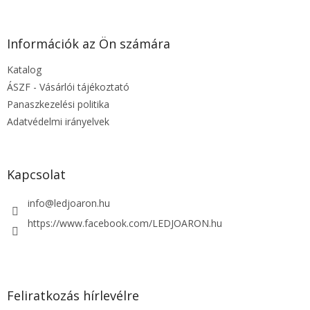
á
b
l
Információk az Ön számára
é
Katalog
c
ÁSZF - Vásárlói tájékoztató
Panaszkezelési politika
Adatvédelmi irányelvek
Kapcsolat
info
@
ledjoaron.hu
https://www.facebook.com/LEDJOARON.hu
Feliratkozás hírlevélre