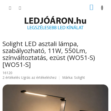
Ugrás
KOSÁR
a
fő
tartalomhoz
Solight LED asztali lámpa,
szabályozható, 11W, 550Lm,
színváltoztatás, ezüst (WO51-S)
[WO51-S]
16120
A
2 értékelés
Ugrás az értékeléshez
Márka:
Solight
termék
átlagos
értékelése
5-
ből
4.5
csillag.