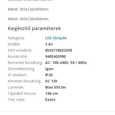
Méret: 393x120x450mm.
Méret: 393x120x450mm.
Kiegészítő paraméterek
Kategória
:
LED lámpák
Jótállás
:
2 év
EAN vonalkód
:
8592718022358
Árucikk kód
:
9405403990
Bemeneti feszültség
:
AC: 100-240V, 50 / 60Hz
Dimmelhetőség
:
Igen
IP-védelem
:
IP20
Kimeneti feszültség
:
DC 12V
Lumenek
:
Max 550 lm
Tápkábel hossza
:
140 cm
Test színe
:
Ezüst
L