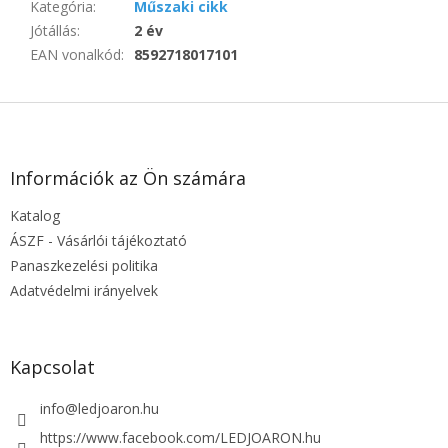
Kategória
:
Műszaki cikk
Jótállás
:
2 év
EAN vonalkód
:
8592718017101
L
á
b
l
Információk az Ön számára
é
Katalog
c
ÁSZF - Vásárlói tájékoztató
Panaszkezelési politika
Adatvédelmi irányelvek
Kapcsolat
info
@
ledjoaron.hu
https://www.facebook.com/LEDJOARON.hu