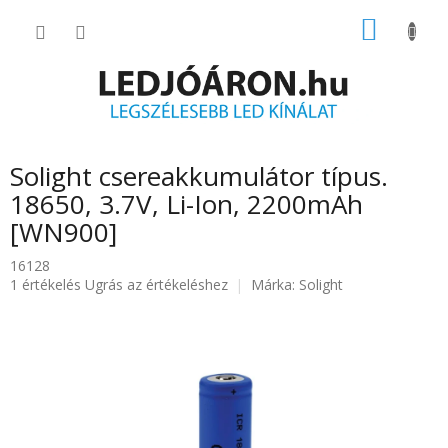
Ugrás
KOSÁR
a
fő
tartalomhoz
Solight csereakkumulátor típus.
18650, 3.7V, Li-Ion, 2200mAh
[WN900]
16128
A
1 értékelés
Ugrás az értékeléshez
Márka:
Solight
termék
átlagos
értékelése
5-
ből
5.0
csillag.