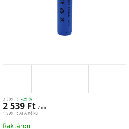
3 389 Ft
–25 %
2 539 Ft
/ db
1 999 Ft ÁFA nélkül
Egységár:
Raktáron