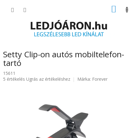
Ugrás
KOSÁR
a
fő
tartalomhoz
Setty Clip-on autós mobiltelefon-
tartó
15611
A
5 értékelés
Ugrás az értékeléshez
Márka:
Forever
termék
átlagos
értékelése
5-
ből
4.8
csillag.