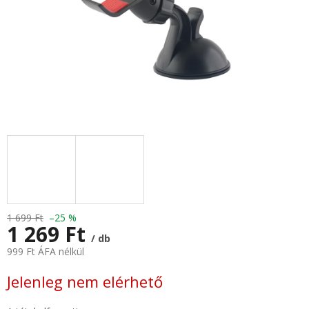
1 699 Ft
–25 %
1 269 Ft
/ db
999 Ft ÁFA nélkül
Egységár:
Jelenleg nem elérhető