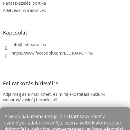
Panaszkezelési politika
Adatvédelmi irányelvek
Kapcsolat
info
@
ledjoaron.hu
https://www.facebook.com/LEDJOARON.hu
Feliratkozás hírlevélre
Adja meg az e-mail címét, és mi tájékoztatást küldünk
webáruházunk új termékeiről.
E-mail
A weboldal üzemeltetője, a LEDart s.r.o., mint a
személyes adatok kezelője, ezen a weboldalon sütiket
Hozzájárulok a megadott személyes adatoknak az
dolgoz fel a weboldal környezetének javítása, elemzési