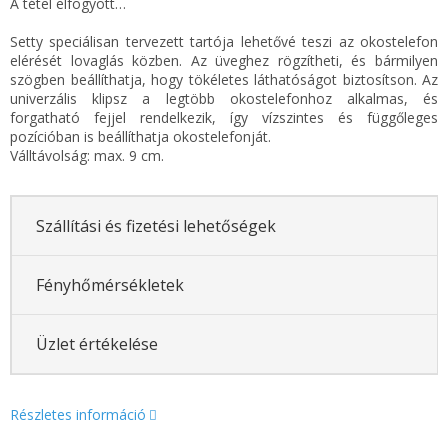
A tétel elfogyott…
Setty speciálisan tervezett tartója lehetővé teszi az okostelefon
elérését lovaglás közben. Az üveghez rögzítheti, és bármilyen
szögben beállíthatja, hogy tökéletes láthatóságot biztosítson. Az
univerzális klipsz a legtöbb okostelefonhoz alkalmas, és
forgatható fejjel rendelkezik, így vízszintes és függőleges
pozícióban is beállíthatja okostelefonját.
Válltávolság: max. 9 cm.
Szállítási és fizetési lehetőségek
Fényhőmérsékletek
Üzlet értékelése
Részletes információ