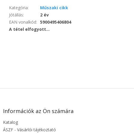
Kategória
:
Műszaki cikk
Jótállás
:
2 év
EAN vonalkód
:
5900495406804
A tétel elfogyott…
Legyen az első, aki véleményt ír ehhez a tételhez!
Csak regisztrált felhasználók tehetnek közzé bejegyzést. Kérjük,
jelentkezzen be
vagy
regisztráljon
.
L
á
b
l
Információk az Ön számára
é
Katalog
c
ÁSZF - Vásárlói tájékoztató