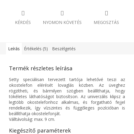
KÉRDÉS
NYOMON KÖVETÉS
MEGOSZTÁS
Leírás
Értékelés (5)
Beszélgetés
Termék részletes leírása
Setty speciálisan tervezett tartója lehetővé teszi az
okostelefon elérését lovaglás közben. Az üveghez
rögzítheti, és bármilyen szögben beállíthatja, hogy
tökéletes láthatóságot biztosítson. Az univerzális klipsz a
legtöbb okostelefonhoz alkalmas, és forgatható fejjel
rendelkezik, így vízszintes és függőleges pozícióban is
beállíthatja okostelefonját.
Válltávolság: max. 9 cm.
Kiegészítő paraméterek