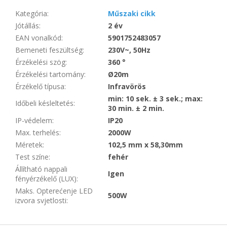
Kategória
:
Műszaki cikk
Jótállás
:
2 év
EAN vonalkód
:
5901752483057
Bemeneti feszültség
:
230V~, 50Hz
Érzékelési szög
:
360 °
Érzékelési tartomány
:
Ø20m
Érzékelő típusa
:
Infravörös
min: 10 sek. ± 3 sek.; max:
Időbeli késleltetés
:
30 min. ± 2 min.
IP-védelem
:
IP20
Max. terhelés
:
2000W
Méretek
:
102,5 mm x 58,30mm
Test színe
:
fehér
Állítható nappali
Igen
fényérzékelő (LUX)
:
Maks. Opterećenje LED
500W
izvora svjetlosti
: