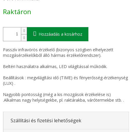
Egységár:
Raktáron
Hozzáadás a kosárhoz
Passzív infravörös érzékelő (bizonyos szögben elhelyezett
mozgásérzékelőkből álló hármas érzékelőrendszer).
Beltéri használatra alkalmas, LED világítással működik.
Beállítások : megvilágítási idő (TIME) és fényerősség-érzékenység
(LUX) .
Nagyobb pontosság (még a kis mozgások érzékelése is)
.Alkalmas nagy helyiségekbe, pl. raktárakba, várótermekbe stb. .
Szállítási és fizetési lehetőségek