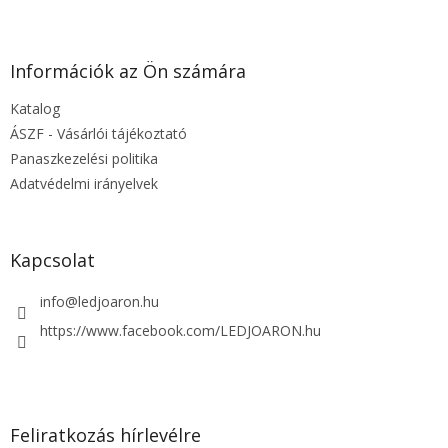
L
á
b
l
Információk az Ön számára
é
Katalog
c
ÁSZF - Vásárlói tájékoztató
Panaszkezelési politika
Adatvédelmi irányelvek
Kapcsolat
info
@
ledjoaron.hu
https://www.facebook.com/LEDJOARON.hu
Feliratkozás hírlevélre