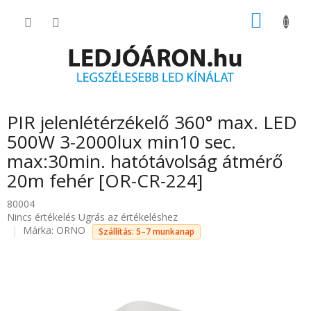
Ugrás
KOSÁR
a
fő
tartalomhoz
PIR jelenlétérzékelő 360° max. LED
500W 3-2000lux min10 sec.
max:30min. hatótávolság átmérő
20m fehér [OR-CR-224]
80004
A
Nincs értékelés
Ugrás az értékeléshez
termék
Márka:
ORNO
Szállítás: 5–7 munkanap
átlagos
értékelése
5-
ből
0.0
csillag.