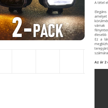
A tétel 
Elegáns
amelyet
körülmé
várnak
fényint
élesebb 
Ez a lá
megbízha
terepjá
számára
Az ár 2