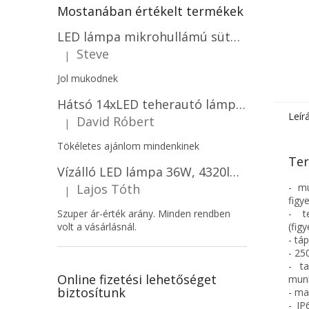
Mostanában értékelt termékek
LED lámpa mikrohullámú sütővel és fényérzékelővel 18W, 1830lm, IP44, 4000K, kerek, fehér keret/2-PACK!
Steve
|
A termék értékelése 5-ből 5 csillag.
Jol mukodnek
Hátsó 14xLED teherautó lámpa, 12V, bal vagy jobb oldali vagy jobb oldali/2-PACK! [L1070-BL]
Leír
David Róbert
|
A termék értékelése 5-ből 5 csillag.
Tökéletes ajánlom mindenkinek
Ter
Vízálló LED lámpa 36W, 4320lm (120lm/W), IP65, 120cm, 5+7 gratis!
Lajos Tóth
- mu
|
A termék értékelése 5-ből 5 csillag.
figy
Szuper ár-érték arány. Minden rendben
- t
volt a vásárlásnál.
(fig
- tá
- 25
- ta
Online fizetési lehetőséget
munk
biztosítunk
- ma
- IP