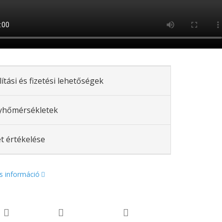
lítási és fizetési lehetőségek
yhőmérsékletek
t értékelése
s információ