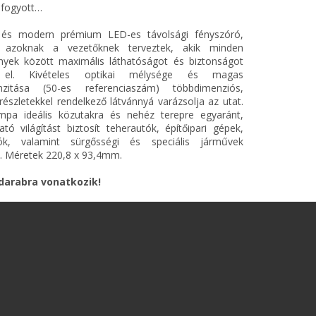
elfogyott…
 és modern prémium LED-es távolsági fényszóró,
 azoknak a vezetőknek terveztek, akik minden
nyek között maximális láthatóságot és biztonságot
 el. Kivételes optikai mélysége és magas
enzitása (50-es referenciaszám) többdimenziós,
részletekkel rendelkező látvánnyá varázsolja az utat.
mpa ideális közutakra és nehéz terepre egyaránt,
tó világítást biztosít teherautók, építőipari gépek,
rók, valamint sürgősségi és speciális járművek
. Méretek 220,8 x 93,4mm.
 darabra vonatkozik!