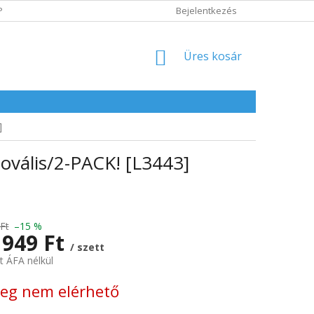
POLITIKA
ADATVÉDELMI IRÁNYELVEK
Bejelentkezés
KOSÁR
Üres kosár
]
vális/2-PACK! [L3443]
Ft
–15 %
 949 Ft
/ szett
t ÁFA nélkül
:
leg nem elérhető