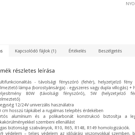
NYO
ás
Kapcsolódó fájlok (1)
Értékelés
Beszélgetés
mék részletes leírása
ltifunkcionalitás - távolsági fényszóró (fehér), helyzetjelző fény
elmeztető lámpa (borostyánsárga) - egyszeres vagy dupla villogás) + h
eljesítmény 80W (távolsági fényszóró), 5W (helyzetjelző f
yelmeztető)
pegység 12/24V univerzális használatra
0 cm hosszú tápkábel a rugalmas telepítés érdekében
rtós alumínium és a polikarbonát konstrukció biztosítja a l
akörülményekkel szembeni ellenállást
gas biztonsági szabványok, R10, R65, R148, R149 homologizációk.
69 védelem – teljes védelem az időjárási viszonyokkal szemben, b