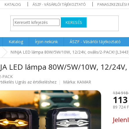
KATALOG
ÁSZF - VÁSÁRLÓI TÁJÉKOZTATÓ
PANASZKEZELÉSI 
KERESÉS
Katalog
Írjon nekünk
ÁSZF - Vásárlói tájékoztató
NINJA LED lámpa 80W/5W/10W, 12/24V, ovális/2-PACK! [L3443
JA LED lámpa 80W/5W/10W, 12/24V, o
2-PACK
rtékelés
Ugrás az értékeléshez
Márka:
KAMAR
134 918 
113
ése
89 724 F
Egységár
Jelen