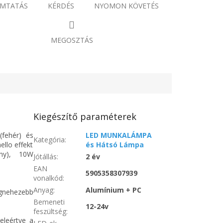
MTATÁS
KÉRDÉS
NYOMON KÖVETÉS
MEGOSZTÁS
Kiegészítő paraméterek
 (fehér) és
LED MUNKALÁMPA
Kategória
:
ello effekt
és Hátsó Lámpa
ény), 10W
Jótállás
:
2 év
EAN
5905358307939
vonalkód
:
Anyag
:
Alumínium + PC
egnehezebb
Bemeneti
12-24v
feszültség
:
eleértve a