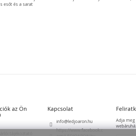
s esőt és a sarat
ciók az Ön
Kapcsolat
Feliratk
a
Adja meg a
info
@
ledjoaron.hu
webáruház
https://www.facebook.c
árlói tájékoztató
om/LEDJOARON.hu