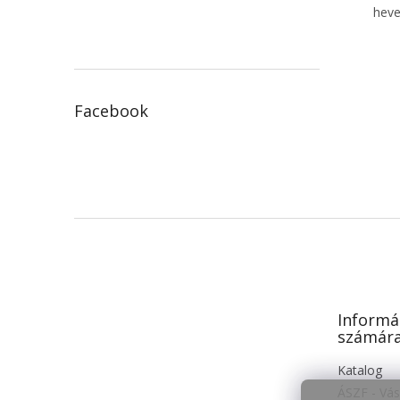
heve
Facebook
L
á
b
l
é
Informá
c
számár
Katalog
ÁSZF - Vás