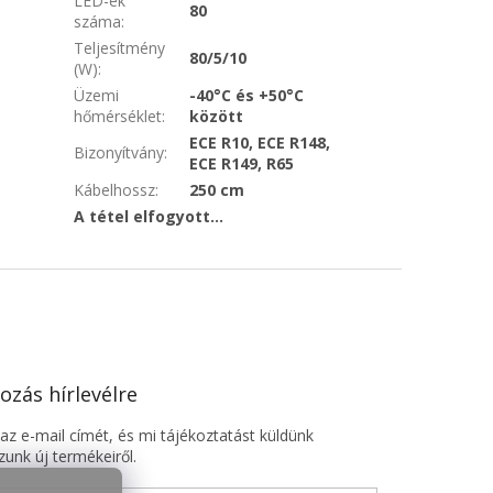
LED-ek
80
száma
:
Teljesítmény
80/5/10
(W)
:
Üzemi
-40°C és +50°C
hőmérséklet
:
között
ECE R10, ECE R148,
Bizonyítvány
:
ECE R149, R65
Kábelhossz
:
250 cm
A tétel elfogyott…
ozás hírlevélre
z e-mail címét, és mi tájékoztatást küldünk
unk új termékeiről.