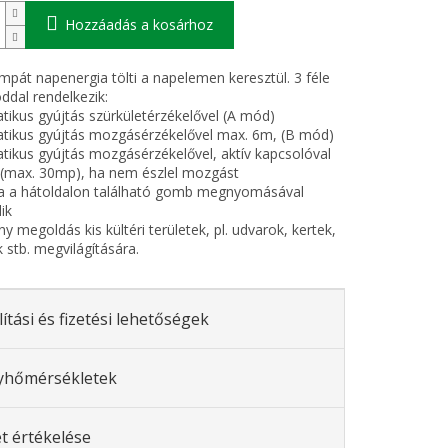
Hozzáadás a kosárhoz
mpát napenergia tölti a napelemen keresztül. 3 féle
dal rendelkezik:
tikus gyújtás szürkületérzékelővel (A mód)
tikus gyújtás mozgásérzékelővel max. 6m, (B mód)
tikus gyújtás mozgásérzékelővel, aktív kapcsolóval
(max. 30mp), ha nem észlel mozgást
a a hátoldalon található gomb megnyomásával
ik
y megoldás kis kültéri területek, pl. udvarok, kertek,
 stb. megvilágítására.
lítási és fizetési lehetőségek
yhőmérsékletek
t értékelése