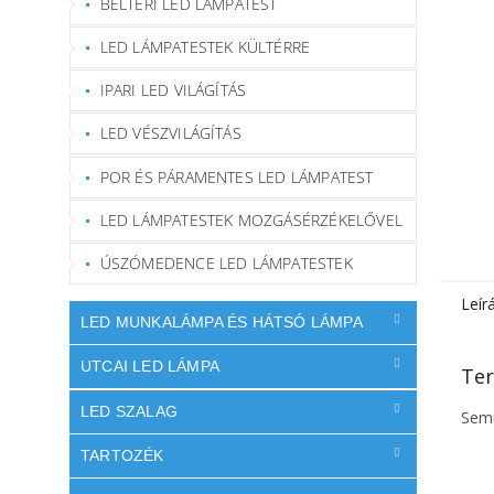
BELTÉRI LED LÁMPATEST
LED LÁMPATESTEK KÜLTÉRRE
IPARI LED VILÁGÍTÁS
LED VÉSZVILÁGÍTÁS
POR ÉS PÁRAMENTES LED LÁMPATEST
LED LÁMPATESTEK MOZGÁSÉRZÉKELŐVEL
ÚSZÓMEDENCE LED LÁMPATESTEK
Leír
LED MUNKALÁMPA ÉS HÁTSÓ LÁMPA
UTCAI LED LÁMPA
Ter
LED SZALAG
Semm
TARTOZÉK