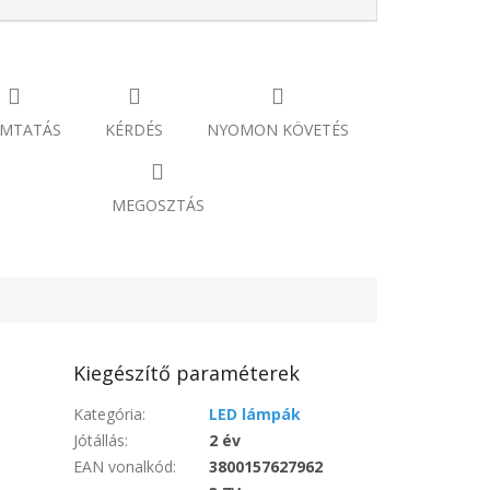
MTATÁS
KÉRDÉS
NYOMON KÖVETÉS
MEGOSZTÁS
Kiegészítő paraméterek
Kategória
:
LED lámpák
Jótállás
:
2 év
EAN vonalkód
:
3800157627962