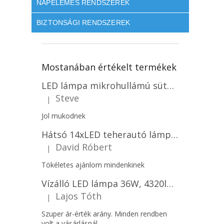
NAPELEMES RENDSZEREK
BIZTONSÁGI RENDSZEREK
Mostanában értékelt termékek
LED lámpa mikrohullámú sütővel és fényérzékelővel 18W, 1830lm, IP44, 4000K, kerek, fehér keret/2-PACK!
Steve
|
A termék értékelése 5-ből 5 csillag.
Jol mukodnek
Hátsó 14xLED teherautó lámpa, 12V, bal vagy jobb oldali vagy jobb oldali/2-PACK! [L1070-BL]
David Róbert
|
A termék értékelése 5-ből 5 csillag.
Tökéletes ajánlom mindenkinek
Vízálló LED lámpa 36W, 4320lm (120lm/W), IP65, 120cm, 5+7 gratis!
Lajos Tóth
|
A termék értékelése 5-ből 5 csillag.
Szuper ár-érték arány. Minden rendben
volt a vásárlásnál.