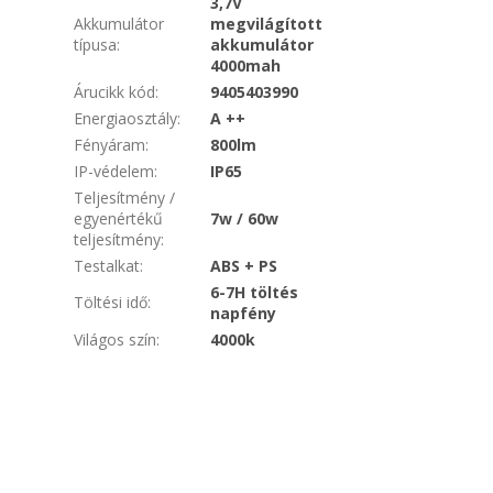
3,7V
Akkumulátor
megvilágított
típusa
:
akkumulátor
4000mah
Árucikk kód
:
9405403990
Energiaosztály
:
A ++
Fényáram
:
800lm
IP-védelem
:
IP65
Teljesítmény /
egyenértékű
7w / 60w
teljesítmény
:
Testalkat
:
ABS + PS
6-7H töltés
Töltési idő
:
napfény
Világos szín
:
4000k