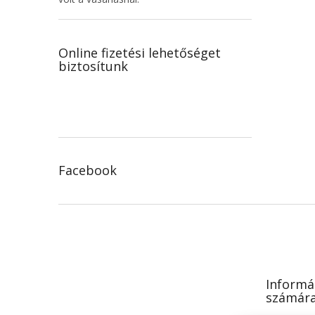
Online fizetési lehetőséget
biztosítunk
Facebook
L
á
b
l
é
Informá
c
számár