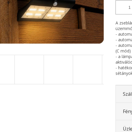
A zseblá
üzemmód
- automa
- automa
- automa
(C mód) 
- a lámp
aktiválód
- hatékon
sétányok
Szál
Fén
Üzle