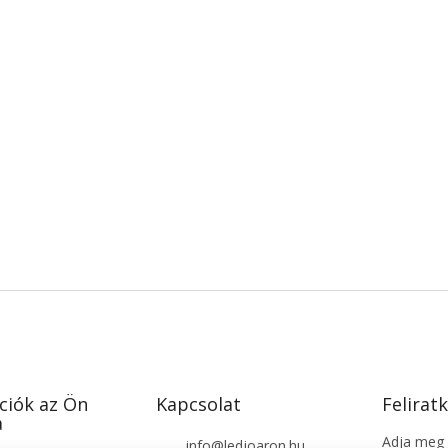
ciók az Ön
Kapcsolat
Feliratk
a
Adja meg a
info
@
ledjoaron.hu