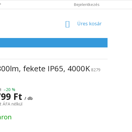
POLITIKA
ADATVÉDELMI IRÁNYELVEK
Bejelentkezés
KOSÁR
Üres kosár
00lm, fekete IP65, 4000K
8279
t
–20 %
799 Ft
/ db
t ÁFA nélkül
:
áron