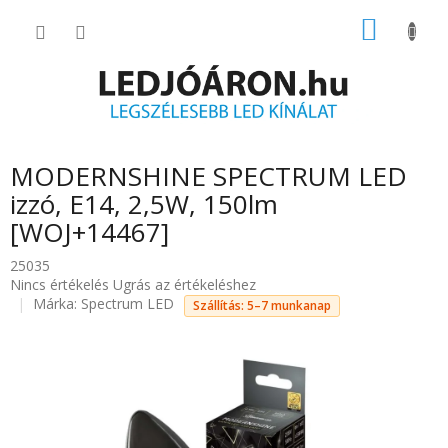
Ugrás
KOSÁR
a
fő
tartalomhoz
MODERNSHINE SPECTRUM LED
izzó, E14, 2,5W, 150lm
[WOJ+14467]
25035
A
Nincs értékelés
Ugrás az értékeléshez
termék
Márka:
Spectrum LED
Szállítás: 5–7 munkanap
átlagos
értékelése
5-
ből
0.0
csillag.