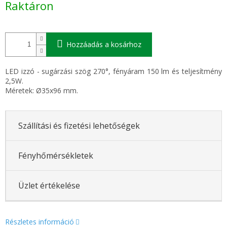
Raktáron
Hozzáadás a kosárhoz
LED izzó - sugárzási szög 270°, fényáram 150 lm és teljesítmény
2,5W.
Méretek: Ø35x96 mm.
Szállítási és fizetési lehetőségek
Fényhőmérsékletek
Üzlet értékelése
Részletes információ