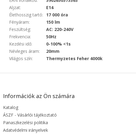
EAN vonalkód
:
5902650575363
Aljzat
:
E14
Élethosszig tartó
:
17 000 óra
Fényáram
:
150 lm
Feszültség
:
AC: 220-240V
Frekvencia
:
50Hz
Kezdési idő
:
0-100% <1s
Névleges áram
:
20mm
Világos szín
:
Thermyzetes Feher 4000k
L
á
b
l
Információk az Ön számára
é
Katalog
c
ÁSZF - Vásárlói tájékoztató
Panaszkezelési politika
Adatvédelmi irányelvek