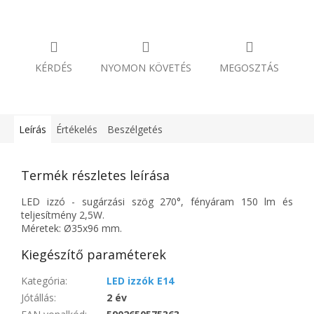
KÉRDÉS
NYOMON KÖVETÉS
MEGOSZTÁS
Leírás
Értékelés
Beszélgetés
Termék részletes leírása
LED izzó - sugárzási szög 270°, fényáram 150 lm és
teljesítmény 2,5W.
Méretek: Ø35x96 mm.
Kiegészítő paraméterek
Kategória
:
LED izzók E14
Jótállás
:
2 év