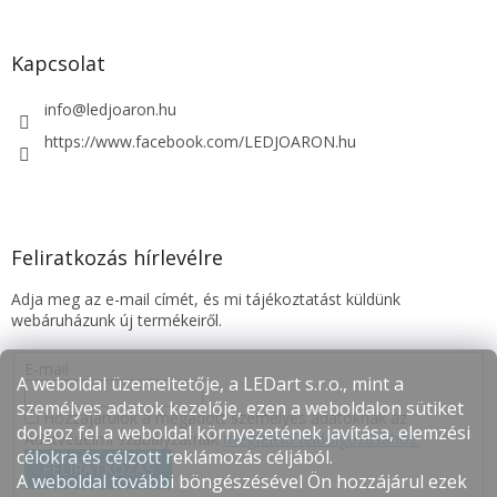
Kapcsolat
info
@
ledjoaron.hu
https://www.facebook.com/LEDJOARON.hu
Feliratkozás hírlevélre
Adja meg az e-mail címét, és mi tájékoztatást küldünk
webáruházunk új termékeiről.
E-mail
A weboldal üzemeltetője, a LEDart s.r.o., mint a
személyes adatok kezelője, ezen a weboldalon sütiket
Hozzájárulok a megadott személyes adatoknak az
dolgoz fel a weboldal környezetének javítása, elemzési
Adatvédelmi szabályzatnak
megfelelő feldolgozásához.
célokra és célzott reklámozás céljából.
FELIRATKOZÁS
A weboldal további böngészésével Ön hozzájárul ezek