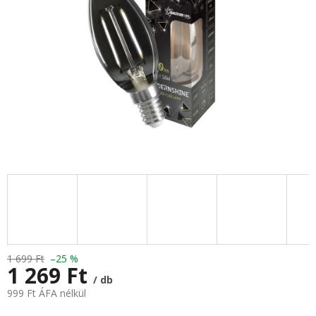
1 699 Ft
–25 %
1 269 Ft
/ db
999 Ft ÁFA nélkül
Egységár: