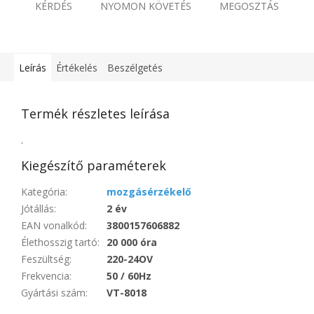
KÉRDÉS
NYOMON KÖVETÉS
MEGOSZTÁS
Leírás
Értékelés
Beszélgetés
Termék részletes leírása
.
Kiegészítő paraméterek
Kategória
:
mozgásérzékelő
Jótállás
:
2 év
EAN vonalkód
:
3800157606882
Élethosszig tartó
:
20 000 óra
Feszültség
:
220-24OV
Frekvencia
:
50 / 60Hz
Gyártási szám
:
VT-8018