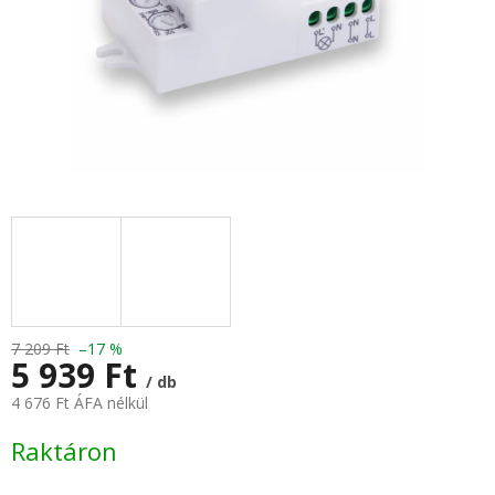
7 209 Ft
–17 %
5 939 Ft
/ db
4 676 Ft ÁFA nélkül
Egységár:
Raktáron