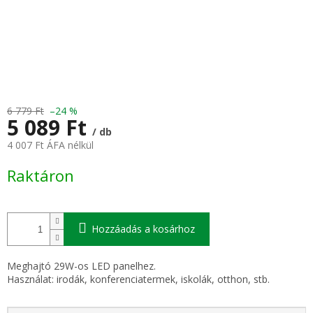
6 779 Ft
–24 %
5 089 Ft
/ db
4 007 Ft ÁFA nélkül
Egységár:
Raktáron
Hozzáadás a kosárhoz
Meghajtó 29W-os LED panelhez.
Használat: irodák, konferenciatermek, iskolák, otthon, stb.