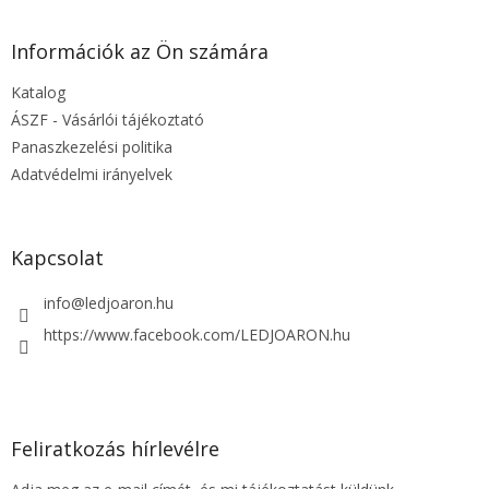
á
b
l
Információk az Ön számára
é
Katalog
c
ÁSZF - Vásárlói tájékoztató
Panaszkezelési politika
Adatvédelmi irányelvek
Kapcsolat
info
@
ledjoaron.hu
https://www.facebook.com/LEDJOARON.hu
Feliratkozás hírlevélre