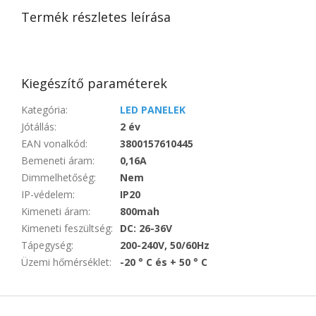
Termék részletes leírása
Kiegészítő paraméterek
Kategória
:
LED PANELEK
Jótállás
:
2 év
EAN vonalkód
:
3800157610445
Bemeneti áram
:
0,16A
Dimmelhetőség
:
Nem
IP-védelem
:
IP20
Kimeneti áram
:
800mah
Kimeneti feszültség
:
DC: 26-36V
Tápegység
:
200-240V, 50/60Hz
Üzemi hőmérséklet
:
-20 ° C és + 50 ° C
L