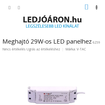
Ugrás
KOSÁR
a
fő
tartalomhoz
Meghajtó 29W-os LED panelhez
6259
A
Nincs értékelés
Ugrás az értékeléshez
Márka:
V-TAC
termék
átlagos
értékelése
5-
ből
0.0
csillag.