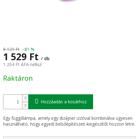
8 129 Ft
–81 %
1 529 Ft
/ db
1 204 Ft ÁFA nélkül
Egységár:
Raktáron
Hozzáadás a kosárhoz
Egy függőlámpa, amely egy dizájner izzóval kombinálva ügyesen
használható, hogy egyedi belsőépítészeti kiegészítőt hozzon létre.