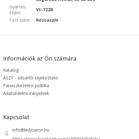
Gyártási
Vt-7228
szám
:
Test színe
:
Rózsaszín
L
á
b
l
Információk az Ön számára
é
Katalog
c
ÁSZF - Vásárlói tájékoztató
Panaszkezelési politika
Adatvédelmi irányelvek
Kapcsolat
info
@
ledjoaron.hu
https://www.facebook.com/LEDJOARON.hu