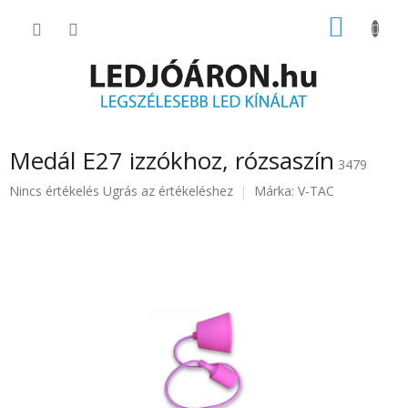
Ugrás
KOSÁR
a
fő
tartalomhoz
Medál E27 izzókhoz, rózsaszín
3479
A
Nincs értékelés
Ugrás az értékeléshez
Márka:
V-TAC
termék
átlagos
értékelése
5-
ből
0.0
csillag.