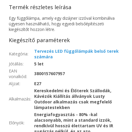
Termék részletes leírása
Egy függőlámpa, amely egy dizájner izzóval kombinálva
ügyesen használható, hogy egyedi belsőépítészeti
kiegészítőt hozzon létre.
Kiegészítő paraméterek
Tervezés LED függőlámpák belső terek
Kategória
:
számára
Jótállás
:
5 let
EAN
3800157607957
vonalkód
:
Aljzat
:
E27
Kereskedelmi és Élőterek Szállodák,
Kávézók Kiállítás állványok Lusty
Alkalmazás
:
Outdoor alkalmazás csak megfelelő
lámpatestekben
Energiafogyasztás - 80% -kal
alacsonyabb, mint a standard izzók,
Előnyök
:
rendkívül hosszú élettartam UV és IR
sugárzás nélkül, és az azo