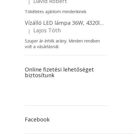
David Róbert
|
A termék értékelése 5-ből 5 csillag.
Tökéletes ajánlom mindenkinek
Vízálló LED lámpa 36W, 4320lm (120lm/W), IP65, 120cm, 5+7 gratis!
Lajos Tóth
|
A termék értékelése 5-ből 5 csillag.
Szuper ár-érték arány. Minden rendben
volt a vásárlásnál.
Online fizetési lehetőséget
biztosítunk
Facebook