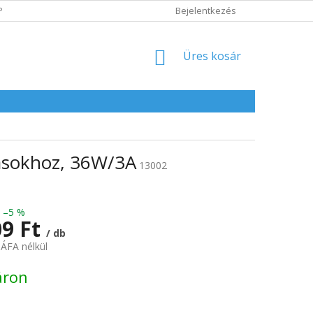
POLITIKA
ADATVÉDELMI IRÁNYELVEK
Bejelentkezés
KOSÁR
Üres kosár
zásokhoz, 36W/3A
13002
–5 %
09 Ft
/ db
 ÁFA nélkül
:
áron