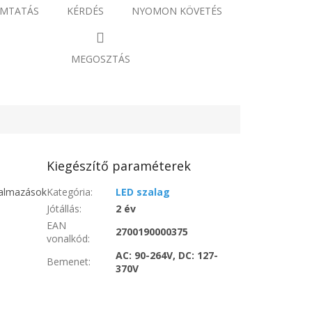
MTATÁS
KÉRDÉS
NYOMON KÖVETÉS
MEGOSZTÁS
Kiegészítő paraméterek
kalmazások
Kategória
:
LED szalag
Jótállás
:
2 év
EAN
2700190000375
vonalkód
:
AC: 90-264V, DC: 127-
Bemenet
:
370V