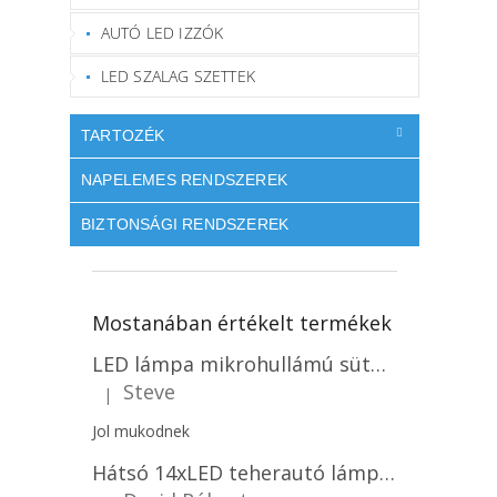
AUTÓ LED IZZÓK
LED SZALAG SZETTEK
TARTOZÉK
NAPELEMES RENDSZEREK
BIZTONSÁGI RENDSZEREK
Mostanában értékelt termékek
LED lámpa mikrohullámú sütővel és fényérzékelővel 18W, 1830lm, IP44, 4000K, kerek, fehér keret/2-PACK!
Steve
|
A termék értékelése 5-ből 5 csillag.
Jol mukodnek
Hátsó 14xLED teherautó lámpa, 12V, bal vagy jobb oldali vagy jobb oldali/2-PACK! [L1070-BL]