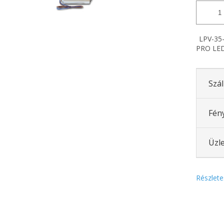
LPV-35-
PRO LED
Szál
Fén
Üzle
Részlete