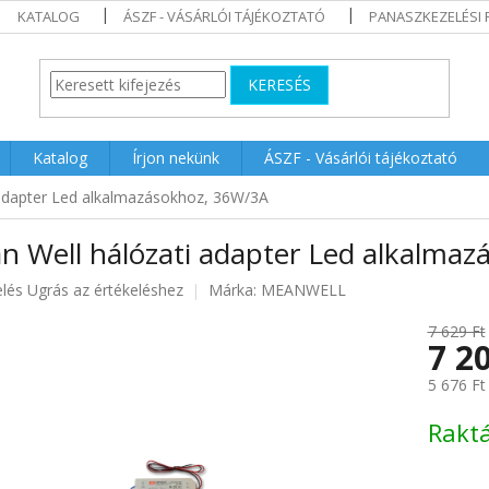
KATALOG
ÁSZF - VÁSÁRLÓI TÁJÉKOZTATÓ
PANASZKEZELÉSI 
KERESÉS
Katalog
Írjon nekünk
ÁSZF - Vásárlói tájékoztató
adapter Led alkalmazásokhoz, 36W/3A
n Well hálózati adapter Led alkalma
elés
Ugrás az értékeléshez
Márka:
MEANWELL
7 629 Ft
7 2
ése
5 676 Ft
Egységár
Rakt