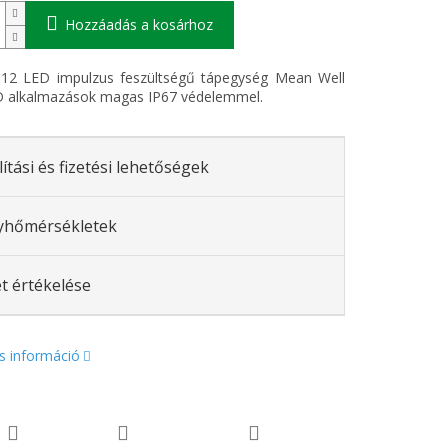
Hozzáadás a kosárhoz
12 LED impulzus feszültségű tápegység Mean Well
 alkalmazások magas IP67 védelemmel.
lítási és fizetési lehetőségek
yhőmérsékletek
t értékelése
s információ