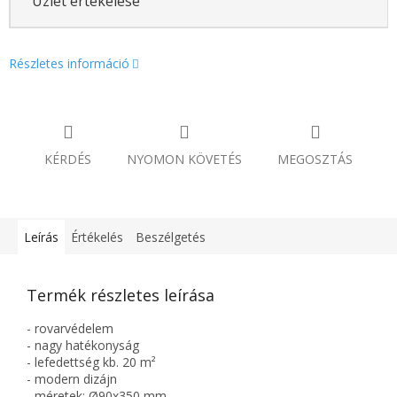
Üzlet értékelése
Részletes információ
KÉRDÉS
NYOMON KÖVETÉS
MEGOSZTÁS
Leírás
Értékelés
Beszélgetés
Termék részletes leírása
- rovarvédelem
- nagy hatékonyság
- lefedettség kb. 20 m²
- modern dizájn
- méretek: Ø90x350 mm