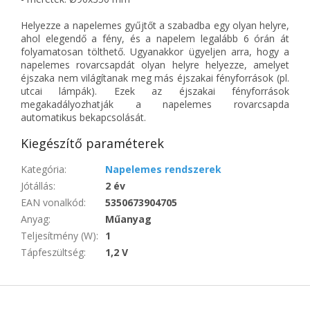
Helyezze a napelemes gyűjtőt a szabadba egy olyan helyre,
ahol elegendő a fény, és a napelem legalább 6 órán át
folyamatosan tölthető. Ugyanakkor ügyeljen arra, hogy a
napelemes rovarcsapdát olyan helyre helyezze, amelyet
éjszaka nem világítanak meg más éjszakai fényforrások (pl.
utcai lámpák). Ezek az éjszakai fényforrások
megakadályozhatják a napelemes rovarcsapda
automatikus bekapcsolását.
Kiegészítő paraméterek
Kategória
:
Napelemes rendszerek
Jótállás
:
2 év
EAN vonalkód
:
5350673904705
Anyag
:
Műanyag
Teljesítmény (W)
:
1
Tápfeszültség
:
1,2 V
L
á