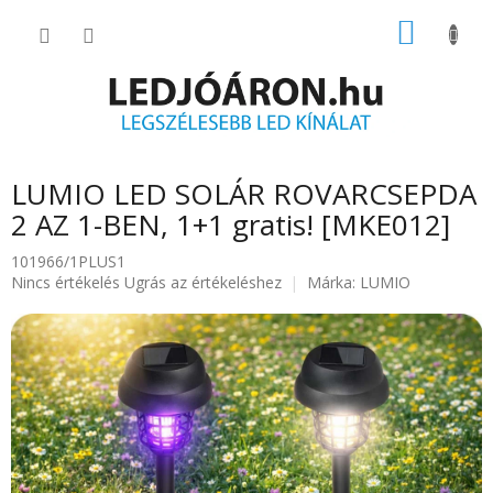
Ugrás
KOSÁR
a
fő
tartalomhoz
LUMIO LED SOLÁR ROVARCSEPDA
2 AZ 1-BEN, 1+1 gratis! [MKE012]
101966/1PLUS1
A
Nincs értékelés
Ugrás az értékeléshez
Márka:
LUMIO
termék
átlagos
értékelése
5-
ből
0.0
csillag.