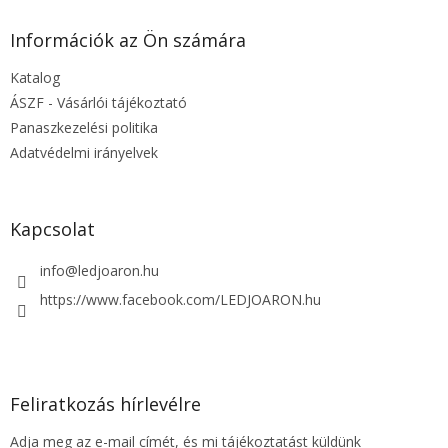
b
l
Információk az Ön számára
é
Katalog
c
ÁSZF - Vásárlói tájékoztató
Panaszkezelési politika
Adatvédelmi irányelvek
Kapcsolat
info
@
ledjoaron.hu
https://www.facebook.com/LEDJOARON.hu
Feliratkozás hírlevélre
Adja meg az e-mail címét, és mi tájékoztatást küldünk