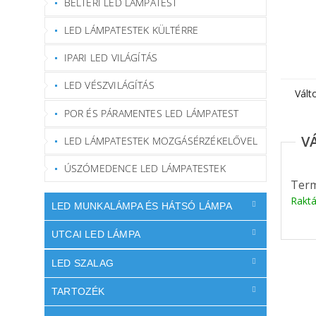
BELTÉRI LED LÁMPATEST
LED LÁMPATESTEK KÜLTÉRRE
IPARI LED VILÁGÍTÁS
LED VÉSZVILÁGÍTÁS
Vált
POR ÉS PÁRAMENTES LED LÁMPATEST
LED LÁMPATESTEK MOZGÁSÉRZÉKELŐVEL
ÚSZÓMEDENCE LED LÁMPATESTEK
Term
Rakt
LED MUNKALÁMPA ÉS HÁTSÓ LÁMPA
UTCAI LED LÁMPA
LED SZALAG
TARTOZÉK