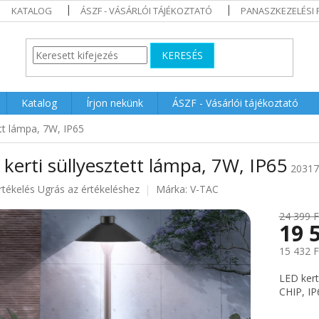
KATALOG
ÁSZF - VÁSÁRLÓI TÁJÉKOZTATÓ
PANASZKEZELÉSI 
KERESÉS
Katalog
Írjon nekünk
ÁSZF - Vásárlói tájékoztató
ett lámpa, 7W, IP65
kerti süllyesztett lámpa, 7W, IP65
20317
rtékelés
Ugrás az értékeléshez
Márka:
V-TAC
24 399 F
19 
ése
15 432 F
Egységár
LED kert
CHIP, IP