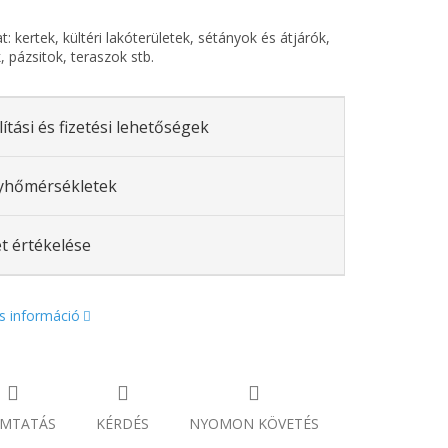
: kertek, kültéri lakóterületek, sétányok és átjárók,
, pázsitok, teraszok stb.
lítási és fizetési lehetőségek
yhőmérsékletek
t értékelése
s információ
MTATÁS
KÉRDÉS
NYOMON KÖVETÉS