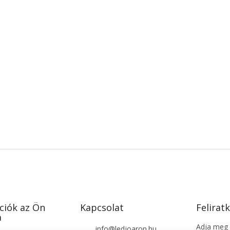
ciók az Ön
Kapcsolat
Feliratk
a
Adja meg a
info
@
ledjoaron.hu