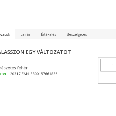
ozatok
Leírás
Értékelés
Beszélgetés
észetes fehér
áron
| 20317
EAN:
3800157661836