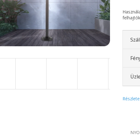
Használat
felhajtók
Szál
Fén
Üzle
Részlete
NYO