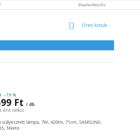
POLITIKA
ADATVÉDELMI IRÁNYELVEK
Bejelentkezés
KOSÁR
Üres kosár
t
–19 %
599 Ft
/ db
t ÁFA nélkül
:
i süllyesztett lámpa, 7W, 420lm, 71cm, SAMSUNG
65, fekete.