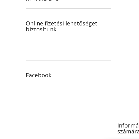
Online fizetési lehetőséget
biztosítunk
Facebook
L
á
b
l
é
Informá
c
számár