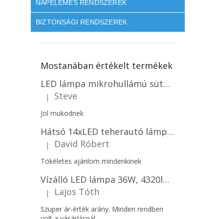
NAPELEMES RENDSZEREK
BIZTONSÁGI RENDSZEREK
Mostanában értékelt termékek
LED lámpa mikrohullámú sütővel és fényérzékelővel 18W, 1830lm, IP44, 4000K, kerek, fehér keret/2-PACK!
Steve
|
A termék értékelése 5-ből 5 csillag.
Jol mukodnek
Hátsó 14xLED teherautó lámpa, 12V, bal vagy jobb oldali vagy jobb oldali/2-PACK! [L1070-BL]
David Róbert
|
A termék értékelése 5-ből 5 csillag.
Tökéletes ajánlom mindenkinek
Vízálló LED lámpa 36W, 4320lm (120lm/W), IP65, 120cm, 5+7 gratis!
Lajos Tóth
|
A termék értékelése 5-ből 5 csillag.
Szuper ár-érték arány. Minden rendben
volt a vásárlásnál.