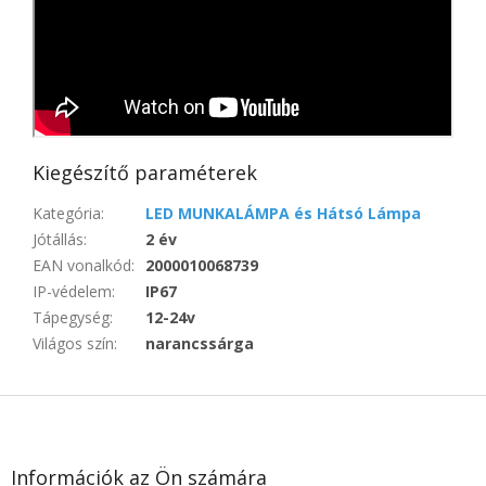
Kiegészítő paraméterek
Kategória
:
LED MUNKALÁMPA és Hátsó Lámpa
Jótállás
:
2 év
EAN vonalkód
:
2000010068739
IP-védelem
:
IP67
Tápegység
:
12-24v
Világos szín
:
narancssárga
L
á
b
l
Információk az Ön számára