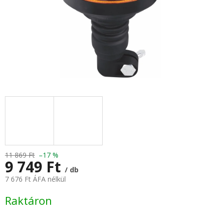
11 869 Ft
–17 %
9 749 Ft
/ db
7 676 Ft ÁFA nélkül
Egységár:
Raktáron