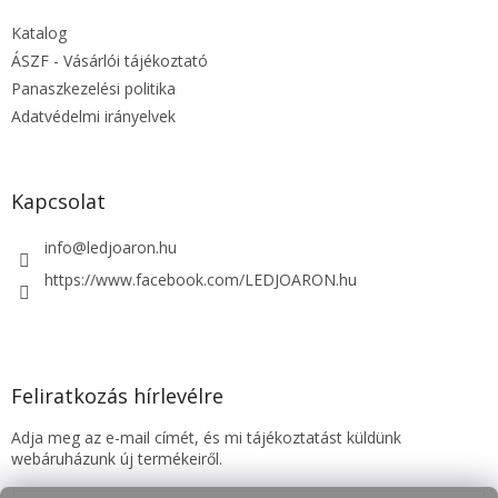
é
Katalog
c
ÁSZF - Vásárlói tájékoztató
Panaszkezelési politika
Adatvédelmi irányelvek
Kapcsolat
info
@
ledjoaron.hu
https://www.facebook.com/LEDJOARON.hu
Feliratkozás hírlevélre
Adja meg az e-mail címét, és mi tájékoztatást küldünk
webáruházunk új termékeiről.