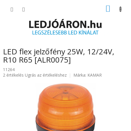
Ugrás
KOSÁR
a
fő
tartalomhoz
LED flex jelzőfény 25W, 12/24V,
R10 R65 [ALR0075]
11264
A
2 értékelés
Ugrás az értékeléshez
Márka:
KAMAR
termék
átlagos
értékelése
5-
ből
5.0
csillag.