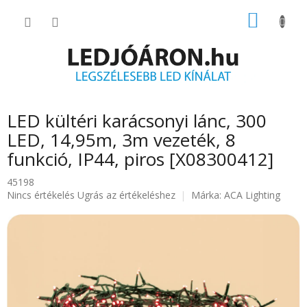
Ugrás
KOSÁR
a
fő
tartalomhoz
LED kültéri karácsonyi lánc, 300
LED, 14,95m, 3m vezeték, 8
funkció, IP44, piros [X08300412]
45198
A
Nincs értékelés
Ugrás az értékeléshez
Márka:
ACA Lighting
termék
átlagos
értékelése
5-
ből
0.0
csillag.