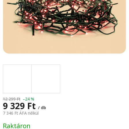
12 299 Ft
–24 %
9 329 Ft
/ db
7 346 Ft ÁFA nélkül
Egységár:
Raktáron