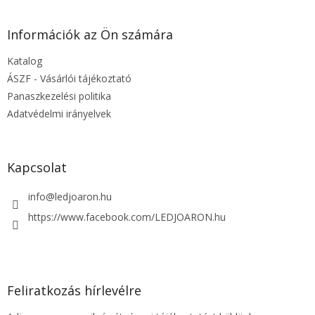
á
b
l
Információk az Ön számára
é
Katalog
c
ÁSZF - Vásárlói tájékoztató
Panaszkezelési politika
Adatvédelmi irányelvek
Kapcsolat
info
@
ledjoaron.hu
https://www.facebook.com/LEDJOARON.hu
Feliratkozás hírlevélre