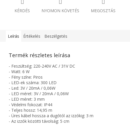
KÉRDÉS
NYOMON KÖVETÉS
MEGOSZTÁS
Leírás
Értékelés
Beszélgetés
Termék részletes leírása
- Feszültség: 220-240V AC / 31V DC
- Watt: 6 W
- Fény színe: Piros
- LED-ek száma: 300 LED
- Led: 3V / 20mA / 0,06W
- LED méret: 3V / 20mA / 0,06W
- LED méret: 3 mm
- Védelmi fokozat: IP44
- Teljes hossz: 14,95 m
- Üres kábel hossza a dugótól az izzókig: 3 m
- Az izzók közötti távolság: 5 cm