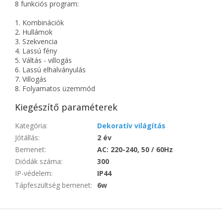
8 funkciós program:
1. Kombinációk
2. Hullámok
3. Szekvencia
4. Lassú fény
5. Váltás - villogás
6. Lassú elhalványulás
7. Villogás
8. Folyamatos üzemmód
Kiegészítő paraméterek
Kategória
:
Dekoratív világítás
Jótállás
:
2 év
Bemenet
:
AC: 220-240, 50 / 60Hz
Diódák száma
:
300
IP-védelem
:
IP44
Tápfeszültség bemenet
:
6w
L