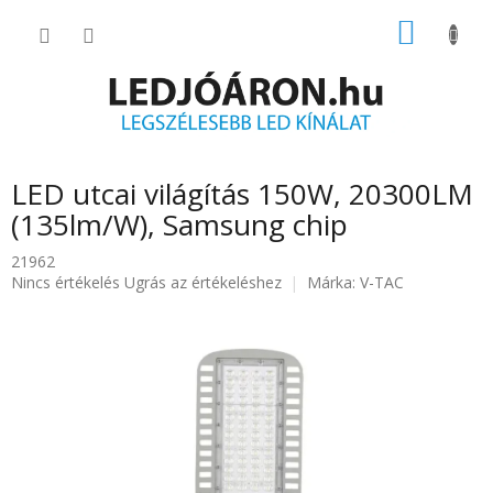
Ugrás
KOSÁR
a
fő
tartalomhoz
LED utcai világítás 150W, 20300LM
(135lm/W), Samsung chip
21962
A
Nincs értékelés
Ugrás az értékeléshez
Márka:
V-TAC
termék
átlagos
értékelése
5-
ből
0.0
csillag.