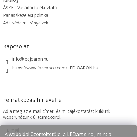
c
ÁSZF - Vásárlói tájékoztató
Panaszkezelési politika
Adatvédelmi irányelvek
Kapcsolat
info
@
ledjoaron.hu
https://www.facebook.com/LEDJOARON.hu
Feliratkozás hírlevélre
Adja meg az e-mail címét, és mi tájékoztatást küldünk
webáruházunk új termékeiről.
E-mail
A weboldal üzemeltetője, a LEDart s.r.o., mint a