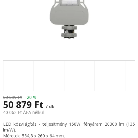
63 599 Ft
–20 %
50 879 Ft
/ db
40 062 Ft ÁFA nélkül
Egységár:
LED közvilágítás - teljesítmény 150W, fényáram 20300 lm (135
lm/W).
Méretek: 534,8 x 260 x 64 mm,