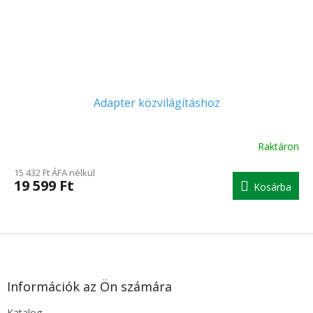
Adapter közvilágításhoz
Raktáron
A
termék
15 432 Ft ÁFA nélkül
átlagos
19 599 Ft
Kosárba
értékelése
5-
ből
5.0
L
csillag.
á
b
l
Információk az Ön számára
é
Katalog