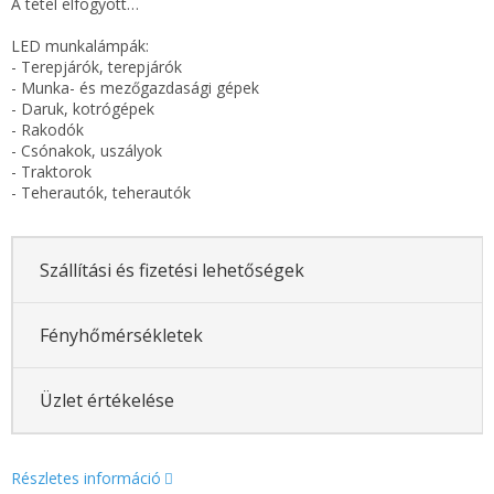
A tétel elfogyott…
LED munkalámpák:
- Terepjárók, terepjárók
- Munka- és mezőgazdasági gépek
- Daruk, kotrógépek
- Rakodók
- Csónakok, uszályok
- Traktorok
- Teherautók, teherautók
Szállítási és fizetési lehetőségek
Fényhőmérsékletek
Üzlet értékelése
Részletes információ