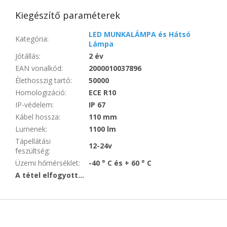
Kiegészítő paraméterek
LED MUNKALÁMPA és Hátsó
Kategória
:
Lámpa
Jótállás
:
2 év
EAN vonalkód
:
2000010037896
Élethosszig tartó
:
50000
Homologizáció
:
ECE R10
IP-védelem
:
IP 67
Kábel hossza
:
110 mm
Lumenek
:
1100 lm
Tápellátási
12-24v
feszültség
:
Üzemi hőmérséklet
:
-40 ° C és + 60 ° C
A tétel elfogyott…
L
á
b