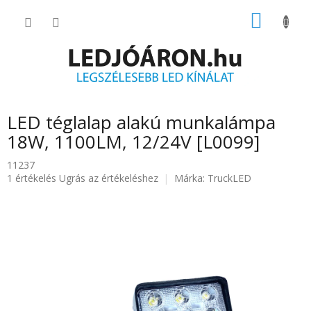
Ugrás
KOSÁR
a
fő
tartalomhoz
LED téglalap alakú munkalámpa
18W, 1100LM, 12/24V [L0099]
11237
A
1 értékelés
Ugrás az értékeléshez
Márka:
TruckLED
termék
átlagos
értékelése
5-
ből
5.0
csillag.