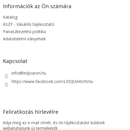
l
Információk az Ön számára
é
Katalog
c
ÁSZF - Vásárlói tájékoztató
Panaszkezelési politika
Adatvédelmi irányelvek
Kapcsolat
info
@
ledjoaron.hu
https://www.facebook.com/LEDJOARON.hu
Feliratkozás hírlevélre
Adja meg az e-mail címét, és mi tájékoztatást küldünk
webáruházunk új termékeiről.