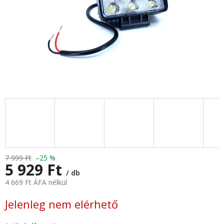
7 999 Ft
–25 %
5 929 Ft
/ db
4 669 Ft ÁFA nélkül
Egységár:
Jelenleg nem elérhető