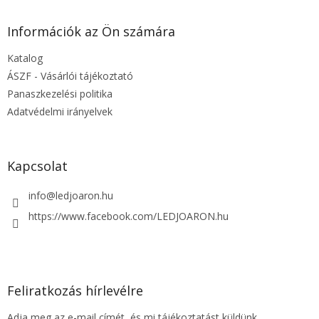
b
l
Információk az Ön számára
é
Katalog
c
ÁSZF - Vásárlói tájékoztató
Panaszkezelési politika
Adatvédelmi irányelvek
Kapcsolat
info
@
ledjoaron.hu
https://www.facebook.com/LEDJOARON.hu
Feliratkozás hírlevélre
Adja meg az e-mail címét, és mi tájékoztatást küldünk