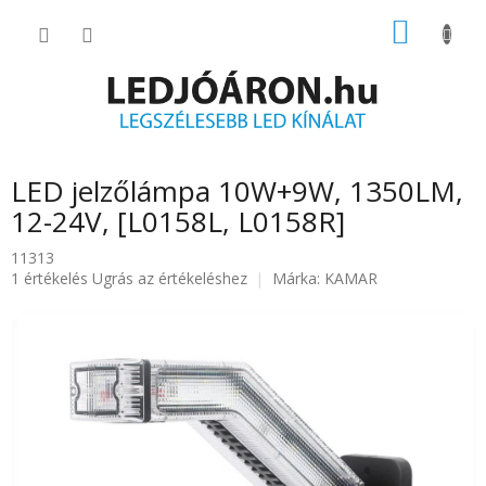
Ugrás
KOSÁR
a
fő
tartalomhoz
LED jelzőlámpa 10W+9W, 1350LM,
12-24V, [L0158L, L0158R]
11313
A
1 értékelés
Ugrás az értékeléshez
Márka:
KAMAR
termék
átlagos
értékelése
5-
ből
5.0
csillag.