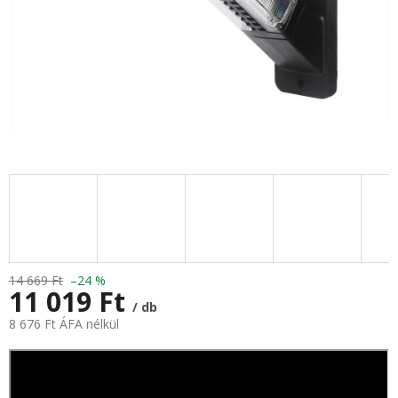
14 669 Ft
–24 %
11 019 Ft
/ db
8 676 Ft ÁFA nélkül
Egységár: