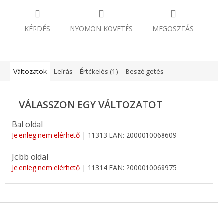
KÉRDÉS
NYOMON KÖVETÉS
MEGOSZTÁS
Változatok
Leírás
Értékelés (1)
Beszélgetés
Bal oldal
Jelenleg nem elérhető
| 11313
EAN:
2000010068609
Jobb oldal
Jelenleg nem elérhető
| 11314
EAN:
2000010068975
L
á