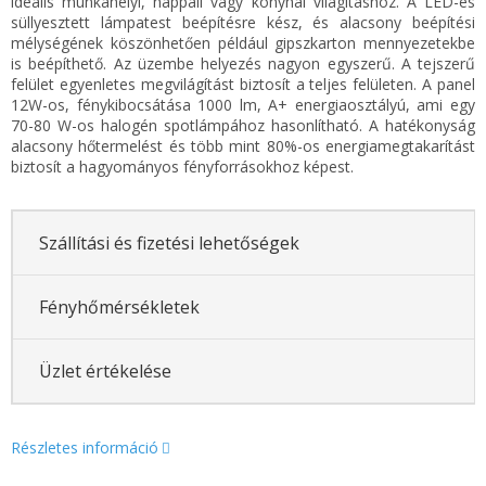
ideális munkahelyi, nappali vagy konyhai világításhoz. A LED-es
süllyesztett lámpatest beépítésre kész, és alacsony beépítési
mélységének köszönhetően például gipszkarton mennyezetekbe
is beépíthető. Az üzembe helyezés nagyon egyszerű. A tejszerű
felület egyenletes megvilágítást biztosít a teljes felületen. A panel
12W-os, fénykibocsátása 1000 lm, A+ energiaosztályú, ami egy
70-80 W-os halogén spotlámpához hasonlítható. A hatékonyság
alacsony hőtermelést és több mint 80%-os energiamegtakarítást
biztosít a hagyományos fényforrásokhoz képest.
Szállítási és fizetési lehetőségek
Fényhőmérsékletek
Üzlet értékelése
Részletes információ