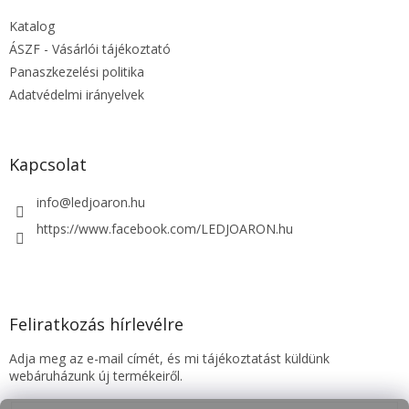
é
Katalog
c
ÁSZF - Vásárlói tájékoztató
Panaszkezelési politika
Adatvédelmi irányelvek
Kapcsolat
info
@
ledjoaron.hu
https://www.facebook.com/LEDJOARON.hu
Feliratkozás hírlevélre
Adja meg az e-mail címét, és mi tájékoztatást küldünk
webáruházunk új termékeiről.