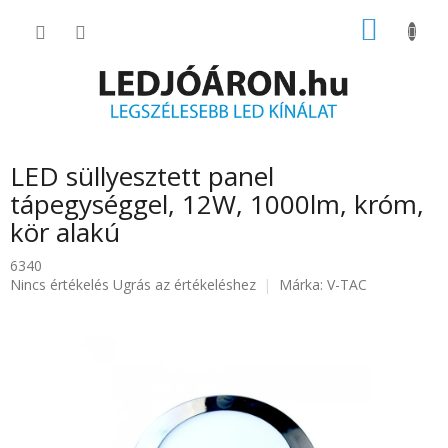
Ugrás
KOSÁR
a
fő
tartalomhoz
LED süllyesztett panel
tápegységgel, 12W, 1000lm, króm,
kör alakú
6340
A
Nincs értékelés
Ugrás az értékeléshez
Márka:
V-TAC
termék
átlagos
értékelése
5-
ből
0.0
csillag.