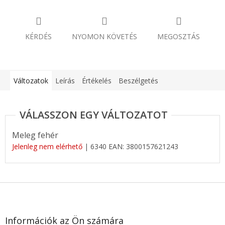
KÉRDÉS
NYOMON KÖVETÉS
MEGOSZTÁS
Változatok
Leírás
Értékelés
Beszélgetés
Meleg fehér
Jelenleg nem elérhető
| 6340
EAN:
3800157621243
L
á
b
l
Információk az Ön számára