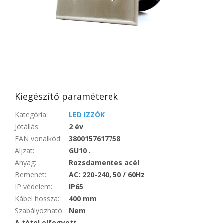
Kiegészítő paraméterek
Kategória
:
LED IZZÓK
Jótállás
:
2 év
EAN vonalkód
:
3800157617758
Aljzat
:
GU10 .
Anyag
:
Rozsdamentes acél
Bemenet
:
AC: 220-240, 50 / 60Hz
IP védelem
:
IP65
Kábel hossza
:
400 mm
Szabályozható
:
Nem
A tétel elfogyott…