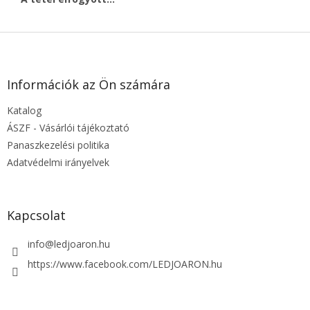
L
á
b
l
Információk az Ön számára
é
Katalog
c
ÁSZF - Vásárlói tájékoztató
Panaszkezelési politika
Adatvédelmi irányelvek
Kapcsolat
info
@
ledjoaron.hu
https://www.facebook.com/LEDJOARON.hu