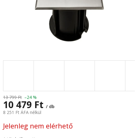
13 799 Ft
–24 %
10 479 Ft
/ db
8 251 Ft ÁFA nélkül
Egységár:
Jelenleg nem elérhető