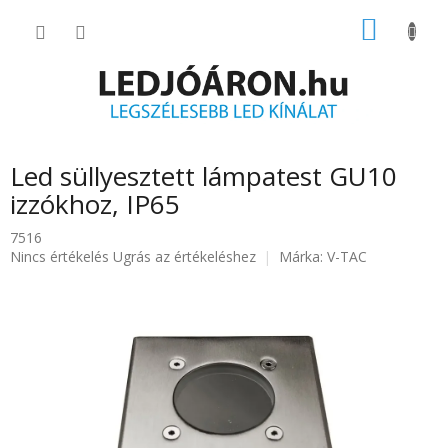
Ugrás
KOSÁR
a
fő
tartalomhoz
Led süllyesztett lámpatest GU10
izzókhoz, IP65
7516
A
Nincs értékelés
Ugrás az értékeléshez
Márka:
V-TAC
termék
átlagos
értékelése
5-
ből
0.0
csillag.