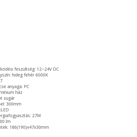
ködési feszültség: 12~24V DC
nyszín: hideg fehér 6000K
67
ncse anyaga: PC
umínium ház
ot sugár
bel: 300mm
xLED
ergiafogyasztás: 27W
200 lm
etek: 186(190)x47x30mm