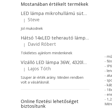
Mostanában értékelt termékek
LED lámpa mikrohullámú sütővel és fényérzékelővel 18W, 1830lm, IP44, 4000K, kerek, fehér keret/2-PACK!
Steve
|
A termék értékelése 5-ből 5 csillag.
Jol mukodnek
Hátsó 14xLED teherautó lámpa, 12V, bal vagy jobb oldali vagy jobb oldali/2-PACK! [L1070-BL]
David Róbert
|
A termék értékelése 5-ből 5 csillag.
Tökéletes ajánlom mindenkinek
- mű
- fé
Vízálló LED lámpa 36W, 4320lm (120lm/W), IP65, 120cm, 5+7 gratis!
- IP
Lajos Tóth
|
- le
A termék értékelése 5-ből 5 csillag.
- al
Szuper ár-érték arány. Minden rendben
- sp
volt a vásárlásnál.
- ká
- 18
- en
- 1,
Online fizetési lehetőséget
Mér
biztosítunk