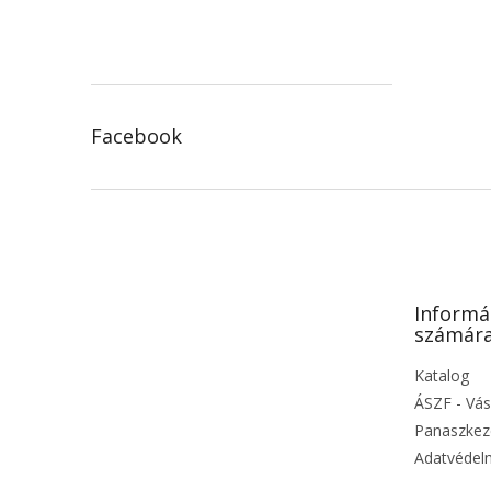
Facebook
L
á
b
l
é
Informá
c
számár
Katalog
ÁSZF - Vás
Panaszkeze
Adatvédelm