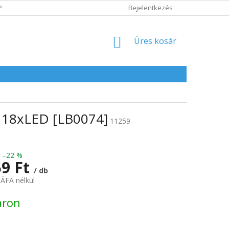
POLITIKA
ADATVÉDELMI IRÁNYELVEK
Bejelentkezés
KOSÁR
Üres kosár
 18xLED [LB0074]
11259
–22 %
59 Ft
/ db
 ÁFA nélkül
:
áron