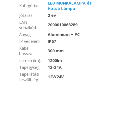
LED MUNKALÁMPA és
Kategória
:
Hátsó Lámpa
Jótállás
:
2 év
EAN
2000010068289
vonalkód
:
Anyag
:
Alumínium + PC
IP védelem
:
IP67
Kábel
300 mm
hossza
:
Lumen (lm)
:
1200lm
Tápegység
:
12-24V.
Tápellátási
12V/24V
feszültség
: