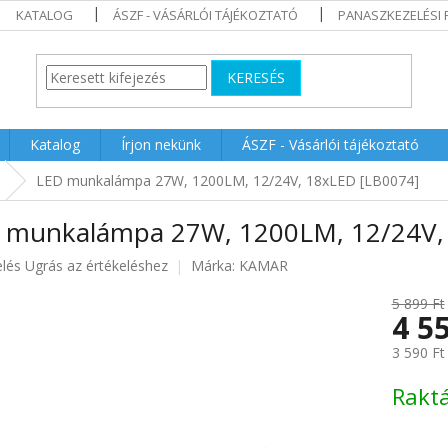
KATALOG
ÁSZF - VÁSÁRLÓI TÁJÉKOZTATÓ
PANASZKEZELÉSI 
KERESÉS
Katalog
Írjon nekünk
ÁSZF - Vásárlói tájékoztató
LED munkalámpa 27W, 1200LM, 12/24V, 18xLED [LB0074]
 munkalámpa 27W, 1200LM, 12/24V,
elés
Ugrás az értékeléshez
Márka:
KAMAR
5 899 Ft
4 5
ése
3 590 Ft
Egységár
Rakt