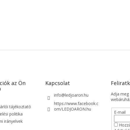
ciók az Ön
Kapcsolat
Feliratk
a
Adja meg a
info
@
ledjoaron.hu
webáruház
https://www.facebook.c
árlói tájékoztató
om/LEDJOARON.hu
E-mail
lési politika
i irányelvek
Hozzá