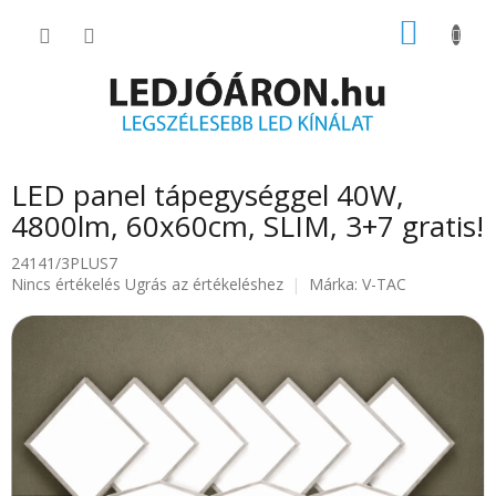
Ugrás
KOSÁR
a
fő
tartalomhoz
LED panel tápegységgel 40W,
4800lm, 60x60cm, SLIM, 3+7 gratis!
24141/3PLUS7
A
Nincs értékelés
Ugrás az értékeléshez
Márka:
V-TAC
termék
átlagos
értékelése
5-
ből
0.0
csillag.