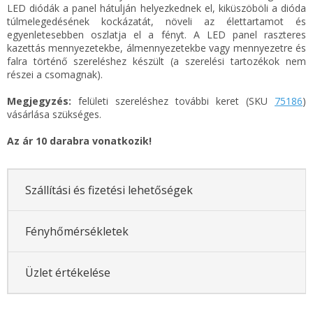
LED diódák a panel hátulján helyezkednek el, kiküszöböli a dióda
túlmelegedésének kockázatát, növeli az élettartamot és
egyenletesebben oszlatja el a fényt. A LED panel raszteres
kazettás mennyezetekbe, álmennyezetekbe vagy mennyezetre és
falra történő szereléshez készült (a szerelési tartozékok nem
részei a csomagnak).
Megjegyzés:
felületi szereléshez további keret (SKU
75186
)
vásárlása szükséges.
Az ár 10 darabra vonatkozik!
Szállítási és fizetési lehetőségek
Fényhőmérsékletek
Üzlet értékelése