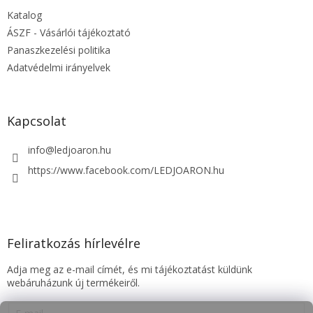
é
Katalog
c
ÁSZF - Vásárlói tájékoztató
Panaszkezelési politika
Adatvédelmi irányelvek
Kapcsolat
info
@
ledjoaron.hu
https://www.facebook.com/LEDJOARON.hu
Feliratkozás hírlevélre
Adja meg az e-mail címét, és mi tájékoztatást küldünk
webáruházunk új termékeiről.