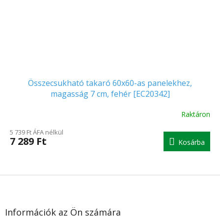
Összecsukható takaró 60x60-as panelekhez,
magasság 7 cm, fehér [EC20342]
Raktáron
5 739 Ft ÁFA nélkül
7 289 Ft
Kosárba
L
á
b
l
Információk az Ön számára