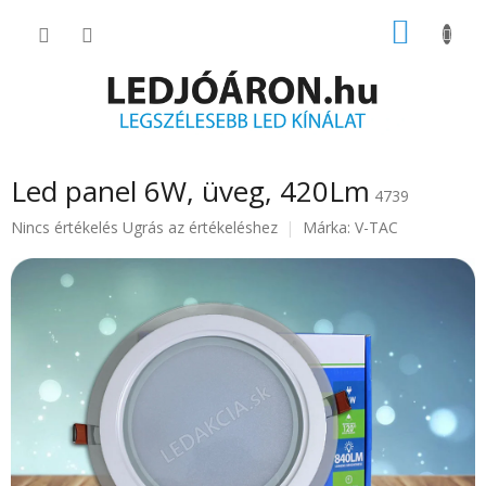
Ugrás
KOSÁR
a
fő
tartalomhoz
Led panel 6W, üveg, 420Lm
4739
A
Nincs értékelés
Ugrás az értékeléshez
Márka:
V-TAC
termék
átlagos
értékelése
5-
ből
0.0
csillag.