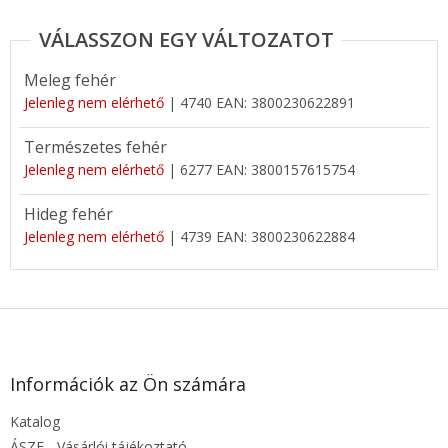
Meleg fehér
Jelenleg nem elérhető
| 4740
EAN:
3800230622891
Természetes fehér
Jelenleg nem elérhető
| 6277
EAN:
3800157615754
Hideg fehér
Jelenleg nem elérhető
| 4739
EAN:
3800230622884
L
á
b
l
Információk az Ön számára
é
Katalog
c
ÁSZF - Vásárlói tájékoztató