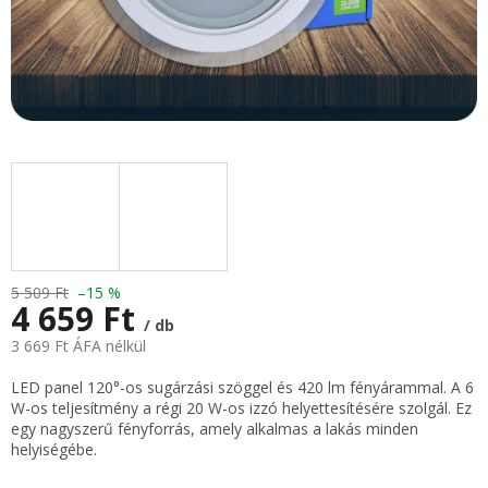
5 509 Ft
–15 %
4 659 Ft
/ db
3 669 Ft ÁFA nélkül
Egységár:
LED panel 120°-os sugárzási szöggel és 420 lm fényárammal. A 6
W-os teljesítmény a régi 20 W-os izzó helyettesítésére szolgál. Ez
egy nagyszerű fényforrás, amely alkalmas a lakás minden
helyiségébe.