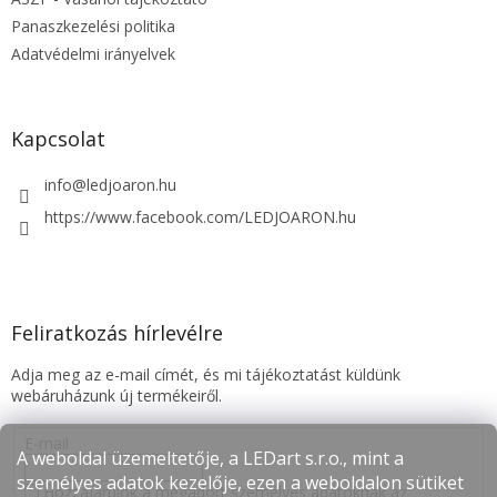
Panaszkezelési politika
Adatvédelmi irányelvek
Kapcsolat
info
@
ledjoaron.hu
https://www.facebook.com/LEDJOARON.hu
Feliratkozás hírlevélre
Adja meg az e-mail címét, és mi tájékoztatást küldünk
webáruházunk új termékeiről.
E-mail
A weboldal üzemeltetője, a LEDart s.r.o., mint a
személyes adatok kezelője, ezen a weboldalon sütiket
Hozzájárulok a megadott személyes adatoknak az