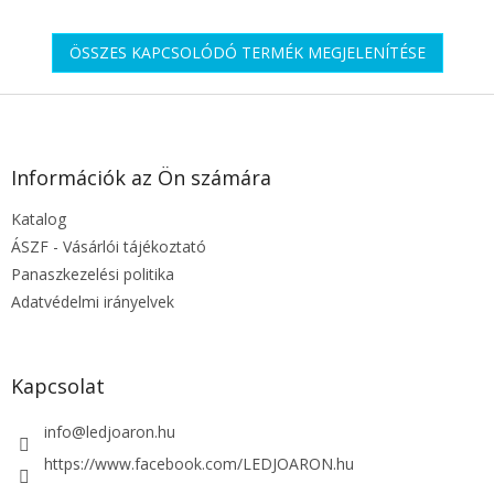
ÖSSZES KAPCSOLÓDÓ TERMÉK MEGJELENÍTÉSE
L
á
b
l
Információk az Ön számára
é
Katalog
c
ÁSZF - Vásárlói tájékoztató
Panaszkezelési politika
Adatvédelmi irányelvek
Kapcsolat
info
@
ledjoaron.hu
https://www.facebook.com/LEDJOARON.hu