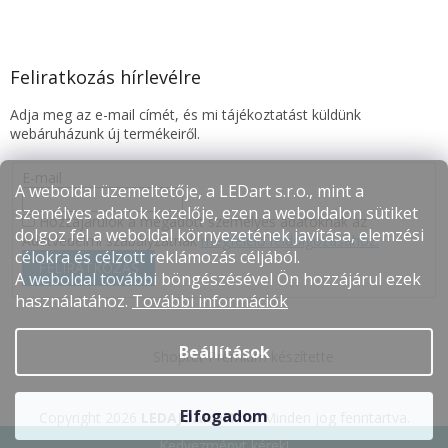
Feliratkozás hírlevélre
Adja meg az e-mail címét, és mi tájékoztatást küldünk
webáruházunk új termékeiről.
E-mail
A weboldal üzemeltetője, a LEDart s.r.o., mint a
személyes adatok kezelője, ezen a weboldalon sütiket
Hozzájárulok a megadott személyes adatoknak az
dolgoz fel a weboldal környezetének javítása, elemzési
Adatvédelmi szabályzatnak
megfelelő feldolgozásához.
célokra és célzott reklámozás céljából.
FELIRATKOZÁS
A weboldal további böngészésével Ön hozzájárul ezek
használatához.
További információk
Beállítások
Shoptet Premium készítette
Elfogadom
Copyright 2026
LEDAJÓÁRON.hu
. Minden jog fenntartva.
Kedvezményt kérek!