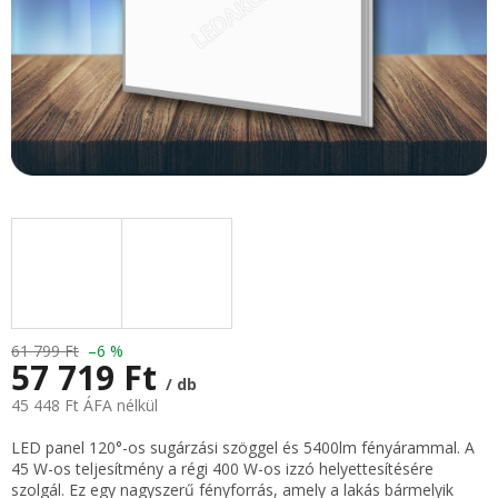
61 799 Ft
–6 %
57 719 Ft
/ db
45 448 Ft ÁFA nélkül
Egységár:
LED panel 120°-os sugárzási szöggel és 5400lm fényárammal. A
45 W-os teljesítmény a régi 400 W-os izzó helyettesítésére
szolgál. Ez egy nagyszerű fényforrás, amely a lakás bármelyik