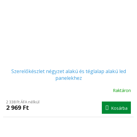
Szerelőkészlet négyzet alakú és téglalap alakú led
panelekhez
Raktáron
A
termék
2 338 Ft ÁFA nélkül
átlagos
2 969 Ft
Kosárba
értékelése
5-
ből
5.0
csillag.