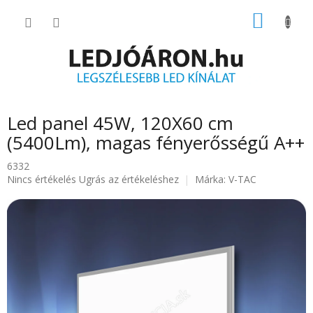
Ugrás
KOSÁR
a
fő
tartalomhoz
Led panel 45W, 120X60 cm
(5400Lm), magas fényerősségű A++
6332
A
Nincs értékelés
Ugrás az értékeléshez
Márka:
V-TAC
termék
átlagos
értékelése
5-
ből
0.0
csillag.