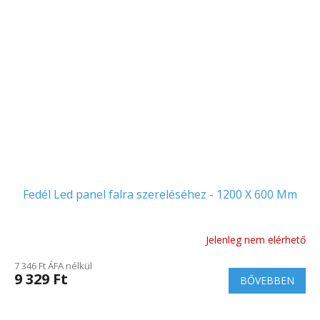
Fedél Led panel falra szereléséhez - 1200 X 600 Mm
Jelenleg nem elérhető
7 346 Ft ÁFA nélkül
9 329 Ft
BŐVEBBEN