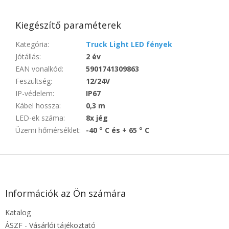
Kiegészítő paraméterek
Kategória
:
Truck Light LED fények
Jótállás
:
2 év
EAN vonalkód
:
5901741309863
Feszültség
:
12/24V
IP-védelem
:
IP67
Kábel hossza
:
0,3 m
LED-ek száma
:
8x jég
Üzemi hőmérséklet
:
-40 ° C és + 65 ° C
L
á
b
l
Információk az Ön számára
é
Katalog
c
ÁSZF - Vásárlói tájékoztató