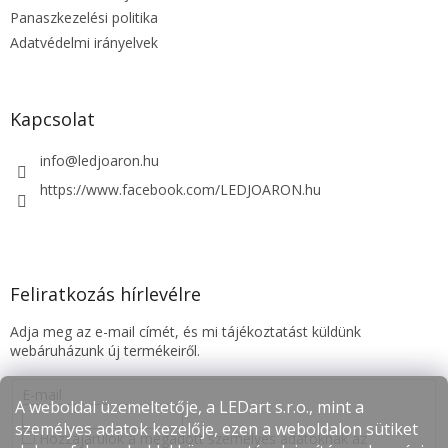
Panaszkezelési politika
Adatvédelmi irányelvek
Kapcsolat
info
@
ledjoaron.hu
https://www.facebook.com/LEDJOARON.hu
Feliratkozás hírlevélre
Adja meg az e-mail címét, és mi tájékoztatást küldünk
webáruházunk új termékeiről.
E-mail
A weboldal üzemeltetője, a LEDart s.r.o., mint a
személyes adatok kezelője, ezen a weboldalon sütiket
Hozzájárulok a megadott személyes adatoknak az