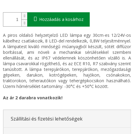
Hozzáadás a kosárhoz
A piros oldalsó helyzetjelző LED lámpa egy 30cm-es 12/24V-os
kábelhez csatlakozik, 8 LED-del rendelkezik, 0,8W teljesítménnyel.
A lámpatest kiváló minőségű műanyagból készült, sötét diffúzor
borítással, ami növeli a mechanikai sérülésekkel szembeni
ellenállását, és az IP67 védelemnek köszönhetően vízálló is. A
lámpa csavarokkal rögzíthető, és az ECE R10, R7 szabvány szerint
tanúsított. A lámpa terepjárókon, terepjárókon, mezőgazdasági
gépeken, darukon, kotrógépeken, hajókon, csónakokon,
traktorokon, teherautókon vagy tehergépkocsikon használható.
Üzemi hőmérséklet-tartomány: -30°C és +50°C között.
Az ár 2 darabra vonatkozik!
Szállítási és fizetési lehetőségek