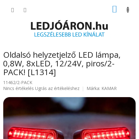
Ugrás
KOSÁR
a
fő
tartalomhoz
Oldalsó helyzetjelző LED lámpa,
0,8W, 8xLED, 12/24V, piros/2-
PACK! [L1314]
11462/2-PACK
A
Nincs értékelés
Ugrás az értékeléshez
Márka:
KAMAR
termék
átlagos
értékelése
5-
ből
0.0
csillag.