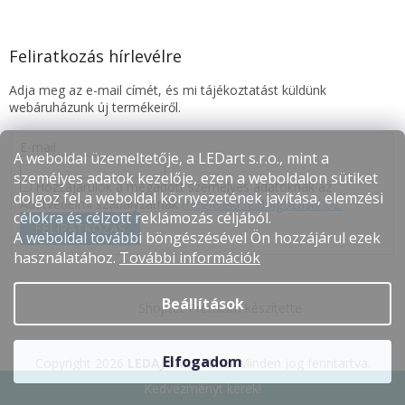
Feliratkozás hírlevélre
Adja meg az e-mail címét, és mi tájékoztatást küldünk
webáruházunk új termékeiről.
E-mail
A weboldal üzemeltetője, a LEDart s.r.o., mint a
személyes adatok kezelője, ezen a weboldalon sütiket
Hozzájárulok a megadott személyes adatoknak az
dolgoz fel a weboldal környezetének javítása, elemzési
Adatvédelmi szabályzatnak
megfelelő feldolgozásához.
célokra és célzott reklámozás céljából.
FELIRATKOZÁS
A weboldal további böngészésével Ön hozzájárul ezek
használatához.
További információk
Beállítások
Shoptet Premium készítette
Elfogadom
Copyright 2026
LEDAJÓÁRON.hu
. Minden jog fenntartva.
Kedvezményt kérek!