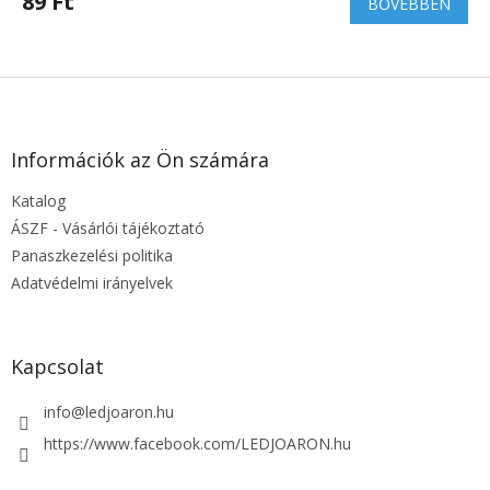
89 Ft
BŐVEBBEN
L
á
b
l
Információk az Ön számára
é
Katalog
c
ÁSZF - Vásárlói tájékoztató
Panaszkezelési politika
Adatvédelmi irányelvek
Kapcsolat
info
@
ledjoaron.hu
https://www.facebook.com/LEDJOARON.hu