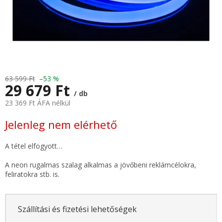
63 599 Ft
–53 %
29 679 Ft
/ db
23 369 Ft ÁFA nélkül
Egységár:
Jelenleg nem elérhető
A tétel elfogyott…
A neon rugalmas szalag alkalmas a jövőbeni reklámcélokra,
feliratokra stb. is.
Szállítási és fizetési lehetőségek