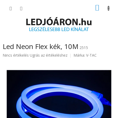
Ugrás
KOSÁR
a
fő
tartalomhoz
Led Neon Flex kék, 10M
2515
A
Nincs értékelés
Ugrás az értékeléshez
Márka:
V-TAC
termék
átlagos
értékelése
5-
ből
0.0
csillag.