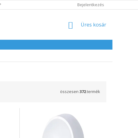
POLITIKA
ADATVÉDELMI IRÁNYELVEK
Bejelentkezés
KOSÁR
Üres kosár
összesen
372
termék