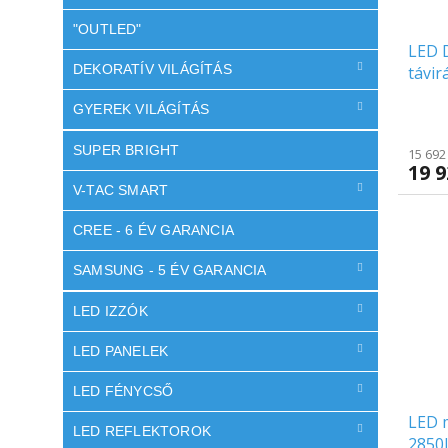
"OUTLED"
LED 
DEKORATÍV VILÁGÍTÁS
távir
kere
GYEREK VILÁGÍTÁS
SUPER BRIGHT
15 692
19 9
V-TAC SMART
CREE - 6 ÉV GARANCIA
SAMSUNG - 5 ÉV GARANCIA
LED IZZÓK
LED PANELEK
LED FÉNYCSŐ
LED 
LED REFLEKTOROK
2850l