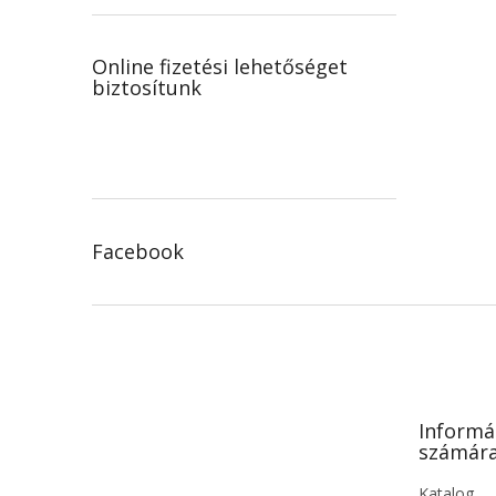
Online fizetési lehetőséget
biztosítunk
Facebook
L
á
b
l
é
Informá
c
számár
Katalog