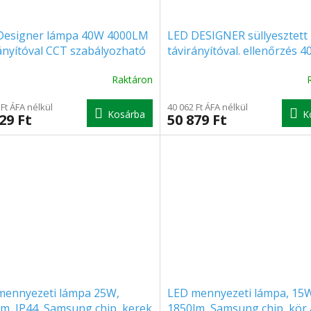
Designer lámpa 40W 4000LM
LED DESIGNER süllyesztett
ányítóval CCT szabályozható
távirányítóval. ellenőrzés 4
k
4000lm, négyzet alakú, CCT
Raktáron
 Ft ÁFA nélkül
40 062 Ft ÁFA nélkül
Kosárba
K
29 Ft
50 879 Ft
mennyezeti lámpa 25W,
LED mennyezeti lámpa, 15
m, IP44, Samsung chip, kerek
1850lm, Samsung chip, kör 