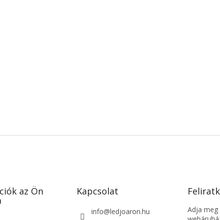
ciók az Ön
Kapcsolat
Feliratk
a
Adja meg a
info
@
ledjoaron.hu
webáruház