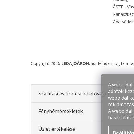
ÁSZF - Vás
Panaszkeze
Adatvédelm
Copyright 2026
LEDAJÓÁRON.hu
. Minden jog fennta
A weboldal 
adatok keze
Szállítási és fizetési lehetőségek
weboldal kö
reklámozás 
A weboldal
Fényhőmérsékletek
használatá
Üzlet értékelése
Beállítá