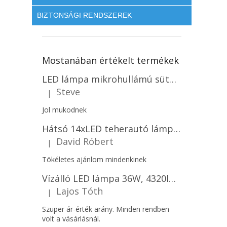
BIZTONSÁGI RENDSZEREK
Mostanában értékelt termékek
LED lámpa mikrohullámú sütővel és fényérzékelővel 18W, 1830lm, IP44, 4000K, kerek, fehér keret/2-PACK!
Steve
|
A termék értékelése 5-ből 5 csillag.
Jol mukodnek
Hátsó 14xLED teherautó lámpa, 12V, bal vagy jobb oldali vagy jobb oldali/2-PACK! [L1070-BL]
David Róbert
|
A termék értékelése 5-ből 5 csillag.
Tökéletes ajánlom mindenkinek
Vízálló LED lámpa 36W, 4320lm (120lm/W), IP65, 120cm, 5+7 gratis!
Lajos Tóth
|
A termék értékelése 5-ből 5 csillag.
Szuper ár-érték arány. Minden rendben
volt a vásárlásnál.