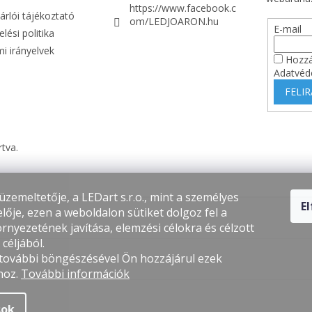
https://www.facebook.c
árlói tájékoztató
om/LEDJOARON.hu
E-mail
lési politika
i irányelvek
Hozzá
Adatvéd
FELI
rtva.
üzemeltetője, a LEDart s.r.o., mint a személyes
E
lője, ezen a weboldalon sütiket dolgoz fel a
rnyezetének javítása, elemzési célokra és célzott
céljából.
 további böngészésével Ön hozzájárul ezek
hoz.
További információk
sok