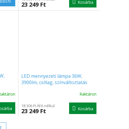
BBEN
Kosárba
23 249 Ft
értékelése
5-
ből
5.0
csillag.
W,
LED mennyezeti lámpa 36W,
3900lm, csillag, színváltoztatás
3000K-6500K
Raktáron
Raktáron
18 306 Ft ÁFA nélkül
osárba
Kosárba
23 249 Ft
E