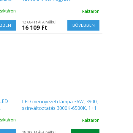
Raktáron
Raktáron
12 684 Ft ÁFA nélkül
BBEN
BŐVEBBEN
16 109 Ft
 LED
LED mennyezeti lámpa 36W, 3900,
,
színváltoztatás 3000K-6500K, 1+1
gratis!
Raktáron
Raktáron
A
termék
átlagos
18 306 Ft ÁFA nélkül