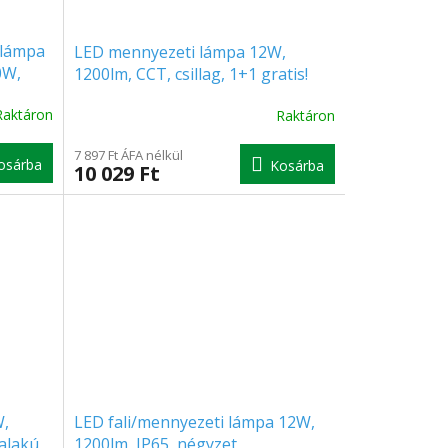
 lámpa
LED mennyezeti lámpa 12W,
0W,
1200lm, CCT, csillag, 1+1 gratis!
Raktáron
Raktáron
A
termék
átlagos
7 897 Ft ÁFA nélkül
osárba
Kosárba
10 029 Ft
értékelése
5-
ből
5.0
csillag.
W,
LED fali/mennyezeti lámpa 12W,
alakú
1200lm, IP65, négyzet