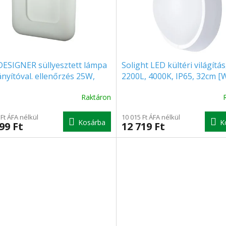
DESIGNER süllyesztett lámpa
Solight LED kültéri világítá
ányítóval. ellenőrzés 25W,
2200L, 4000K, IP65, 32cm 
lm, négyzet, CCT
Raktáron
 Ft ÁFA nélkül
10 015 Ft ÁFA nélkül
Kosárba
K
99 Ft
12 719 Ft