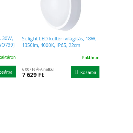
s, 30W,
Solight LED kültéri világítás, 18W,
[WO739]
1350lm, 4000K, IP65, 22cm
[WO738]
Raktáron
Raktáron
6 007 Ft ÁFA nélkül
osárba
Kosárba
7 629 Ft