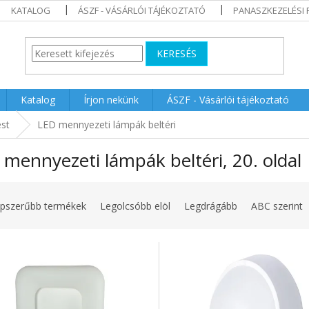
KATALOG
ÁSZF - VÁSÁRLÓI TÁJÉKOZTATÓ
PANASZKEZELÉSI 
KERESÉS
Katalog
Írjon nekünk
ÁSZF - Vásárlói tájékoztató
est
LED mennyezeti lámpák beltéri
 mennyezeti lámpák beltéri
, 20. oldal
pszerűbb termékek
Legolcsóbb elöl
Legdrágább
ABC szerint