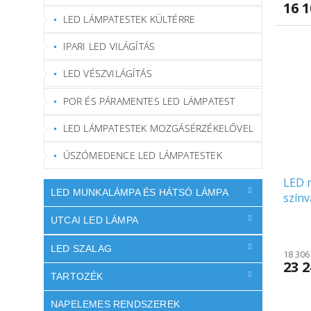
16 1
LED LÁMPATESTEK KÜLTÉRRE
IPARI LED VILÁGÍTÁS
LED VÉSZVILÁGÍTÁS
POR ÉS PÁRAMENTES LED LÁMPATEST
LED LÁMPATESTEK MOZGÁSÉRZÉKELŐVEL
ÚSZÓMEDENCE LED LÁMPATESTEK
LED 
LED MUNKALÁMPA ÉS HÁTSÓ LÁMPA
színv
UTCAI LED LÁMPA
LED SZALAG
18 306
23 2
TARTOZÉK
NAPELEMES RENDSZEREK