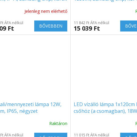
Jelenleg nem elérhető
 Ft ÁFA nélkül
11 842 Ft ÁFA nélkül
BŐVEBBEN
BŐVE
09 Ft
15 039 Ft
fali/mennyezeti lámpa 12W,
LED vízálló lámpa 1x120cm
m, IP65, négyzet
csőhöz (a csomagban), 18W
1700lm, IP65
Raktáron
 Ft ÁFA nélkül
11 015 Ft ÁFA nélkül