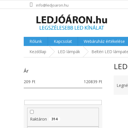
Ugrás
info@ledjoaron.hu
a
fő
tartalomhoz
Rólunk
Kapcsolat
Webáruház értékelése
Kezdőlap
LED lámpák
Beltéri LED lámpat
O
LED
l
Ár
d
T
a
209
Ft
120839
Ft
e
l
Legné
r
s
m
ó
T
é
p
e
k
a
r
e
n
Raktáron
314
m
k
e