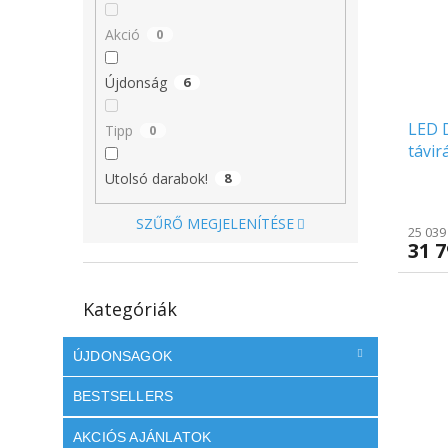
é
r
l
k
e
Akció
0
e
n
k
d
Újdonság
6
l
e
i
z
LED 
s
é
Tipp
0
távir
t
s
2500
á
e
Utolsó darabok!
8
j
a
SZŰRŐ MEGJELENÍTÉSE
25 039
31 7
Kategóriák
Kategóriák
átugrása
ÚJDONSAGOK
BESTSELLERS
AKCIÓS AJÁNLATOK