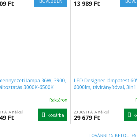
BŐVEBBEN
BŐVE
09 Ft
13 989 Ft
mennyezeti lámpa 36W, 3900,
LED Designer lámpatest 60
áltoztatás 3000K-6500K
6000lm, távirányítóval, 3in1
Raktáron
A
termék
 Ft ÁFA nélkül
átlagos
23 369 Ft ÁFA nélkül
Kosárba
K
49 Ft
29 679 Ft
értékelése
5-
ből
TOVÁBBI 15 BETÖLTÉS
5.0