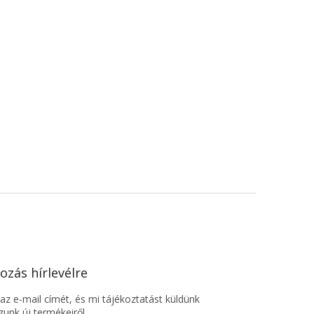
ozás hírlevélre
z e-mail címét, és mi tájékoztatást küldünk
unk új termékeiről.