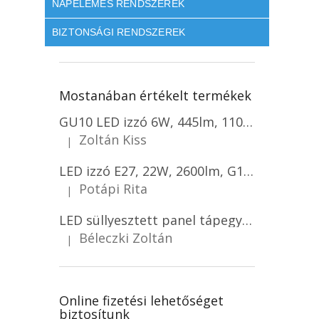
NAPELEMES RENDSZEREK
BIZTONSÁGI RENDSZEREK
Mostanában értékelt termékek
GU10 LED izzó 6W, 445lm, 110°, szabályozható, CREE chip, 4+6 gratis!
Zoltán Kiss
|
A termék értékelése 5-ből 5 csillag.
LED izzó E27, 22W, 2600lm, G120, CREE CHIP/2-PACK!
Potápi Rita
|
A termék értékelése 5-ből 5 csillag.
LED süllyesztett panel tápegységgel 18W, 1980lm, háttérvilágítással, színváltozással 3000K/4000K/6500K, 1+1 gratis!
Béleczki Zoltán
|
A termék értékelése 5-ből 5 csillag.
Online fizetési lehetőséget
biztosítunk