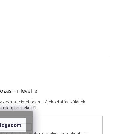
ozás hírlevélre
z e-mail címét, és mi tájékoztatást küldünk
unk új termékeiről.
lfogadom
járulok a megadott személyes adatoknak az