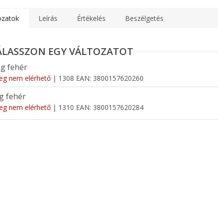
ozatok
Leírás
Értékelés
Beszélgetés
g fehér
leg nem elérhető
| 1308
EAN:
3800157620260
g fehér
leg nem elérhető
| 1310
EAN:
3800157620284