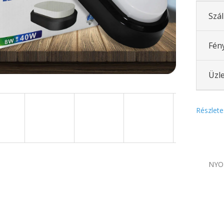
Szál
Fén
Üzle
Részlete
NYO