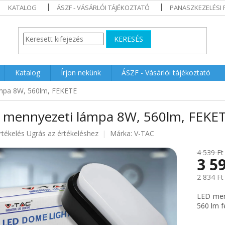
KATALOG
ÁSZF - VÁSÁRLÓI TÁJÉKOZTATÓ
PANASZKEZELÉSI 
KERESÉS
Katalog
Írjon nekünk
ÁSZF - Vásárlói tájékoztató
mpa 8W, 560lm, FEKETE
 mennyezeti lámpa 8W, 560lm, FEKE
rtékelés
Ugrás az értékeléshez
Márka:
V-TAC
4 539 Ft
3 5
ése
2 834 Ft
Egységár
LED menn
560 lm f