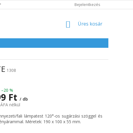
POLITIKA
ADATVÉDELMI IRÁNYELVEK
Bejelentkezés
KOSÁR
Üres kosár
TE
1308
–20 %
99 Ft
/ db
 ÁFA nélkül
:
yezeti/fali lámpatest 120°-os sugárzási szöggel és
ényárammal. Méretek: 190 x 100 x 55 mm.