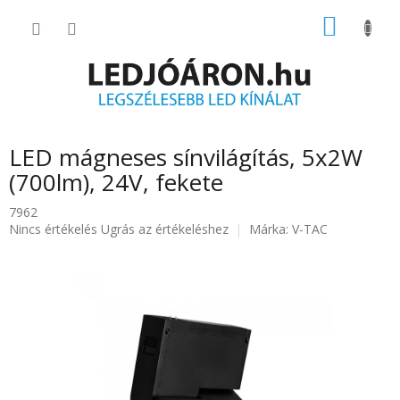
Ugrás
KOSÁR
a
fő
tartalomhoz
LED mágneses sínvilágítás, 5x2W
(700lm), 24V, fekete
7962
A
Nincs értékelés
Ugrás az értékeléshez
Márka:
V-TAC
termék
átlagos
értékelése
5-
ből
0.0
csillag.