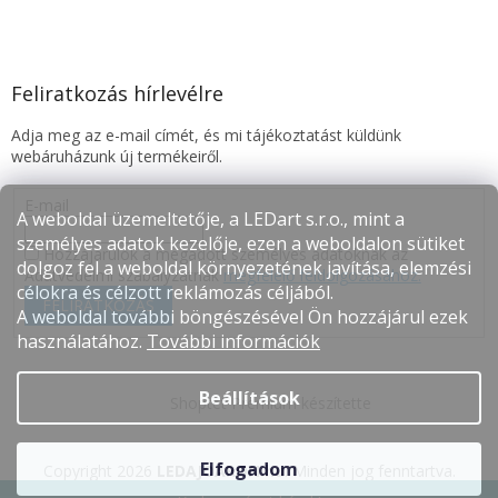
Feliratkozás hírlevélre
Adja meg az e-mail címét, és mi tájékoztatást küldünk
webáruházunk új termékeiről.
E-mail
A weboldal üzemeltetője, a LEDart s.r.o., mint a
személyes adatok kezelője, ezen a weboldalon sütiket
Hozzájárulok a megadott személyes adatoknak az
dolgoz fel a weboldal környezetének javítása, elemzési
Adatvédelmi szabályzatnak
megfelelő feldolgozásához.
célokra és célzott reklámozás céljából.
FELIRATKOZÁS
A weboldal további böngészésével Ön hozzájárul ezek
használatához.
További információk
Beállítások
Shoptet Premium készítette
Elfogadom
Copyright 2026
LEDAJÓÁRON.hu
. Minden jog fenntartva.