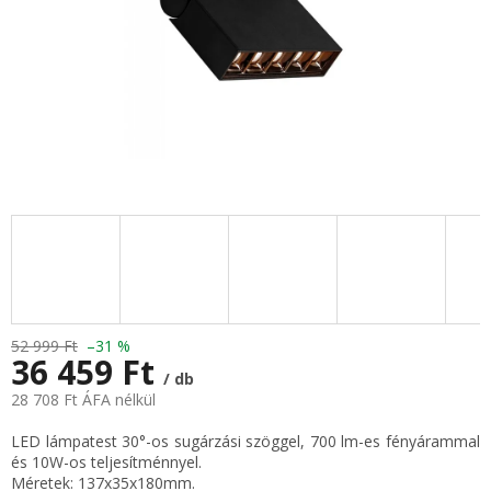
52 999 Ft
–31 %
36 459 Ft
/ db
28 708 Ft ÁFA nélkül
Egységár:
LED lámpatest 30°-os sugárzási szöggel, 700 lm-es fényárammal
és 10W-os teljesítménnyel.
Méretek: 137x35x180mm.